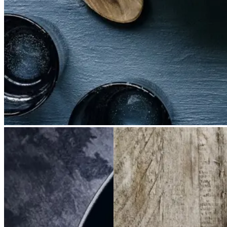
Braiseret
Braiseret
Frikadeller
Frikadell
oksetværreb
oksetvæ
er
med
med