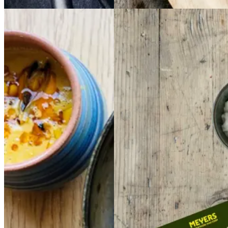
Cremet
Cremet
Indisk
Indisk
muslingesuppe
musli
daal
daal
ngesuppe
med
med
majs
majs
Gem opskrift
Aftensmad
Gem opskrift
Glutenfri
Aftensmad