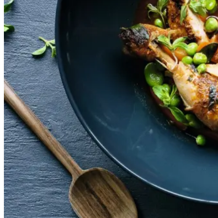
Gem opskrift
Aftensmad
Gustu i La Paz i Bolivia, der
drives af Melting Pot Fonden, og
som har Kamilla Seidler som
køkkenchef, har bidraget med
denne ret fra de bolivianske
højder. Det bolivianske køkken er
nok først og fremmest præget af
spanske indtryk, men med lokale
råvarer. Den elskede kartoffel får
tit en fremtrædende rolle i denne
bjergkøkken ret, som har rødder i
Andesbjergene.