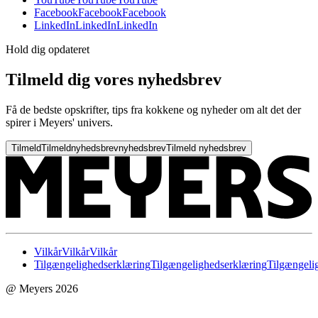
Facebook
Facebook
Facebook
LinkedIn
LinkedIn
LinkedIn
Hold dig opdateret
Tilmeld dig vores nyhedsbrev
Få de bedste opskrifter, tips fra kokkene og nyheder om alt det der
spirer i Meyers' univers.
Tilmeld
Tilmeld
nyhedsbrev
nyhedsbrev
Tilmeld nyhedsbrev
Vilkår
Vilkår
Vilkår
Tilgængelighedserklæring
Tilgængelighedserklæring
Tilgængeli
@ Meyers 2026