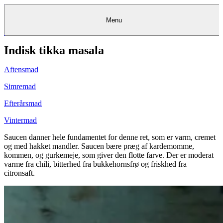
Menu
Indisk tikka masala
Kantine
Restauranter
Køb
Køb
Kantine
gavekort
Restauranter
Kantine
gavekort
&
Køb gavekort
&
Bagerier
Bagerier
Restauranter &
Frokostordning
Bagerier
Kundeservice
Kundeservice
Frokostordning
Kundeservice
Frokostordning
Catering
Foodservice
Catering
Foodservice
&
&
Events
Foodservice
Events
Catering & Events
Aftensmad
Madkurser
Detail
Detail
Madkurser
Detail
Log ind
&
&
Teambuilding
Mit Meyers
Teambuilding
Madkurse
& Teambuilding
Projekter
Projekter
&
&
rådgivning
rådgivning
Projekter &
Simremad
Opskrifter
rådgivning
Opskrifter
Opskrifter
Eventkalender
Eventkalender
Eventkalender
Efterårsmad
Vintermad
Saucen danner hele fundamentet for denne ret, som er varm, cremet
og med hakket mandler. Saucen bære præg af kardemomme,
kommen, og gurkemeje, som giver den flotte farve. Der er moderat
varme fra chili, bitterhed fra bukkehornsfrø og friskhed fra
citronsaft.