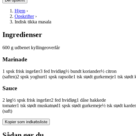
Del opskrift
Hjem
›
Opskrifter
›
Indisk tikka masala
Ingredienser
600
g
udbenet
kyllingeoverlår
Marinade
1
spsk
frisk
ingefær
3
fed
hvidløg
½
bundt
koriander
½
citron
(saften)
2
spsk
yoghurt
1
spsk
rapsolie
1
tsk
stødt
gurkemeje
1
tsk
stødt
Sauce
2
løg
½
spsk
frisk
ingefær
2
fed
hvidløg
1
dåse
hakkede
tomater
1
tsk
stødt
muskatnød
1
spsk
stødt
gurkemeje
½
tsk
stødt
kard
(saft)
Kopier som indkøbsliste
Sådan gør du