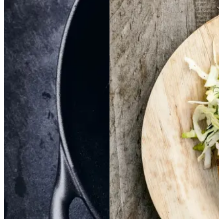
rreb
smørspidskål,
smørsp
idskål,
kartofler
kartofler
og
og
sennepsdressing
senn
epsdressing
Gem opskrift
Dansk mad
Vintermad
Aftensmad
Gem opskrift
Aftensmad
Forårsmad
Sommermad
Dansk mad