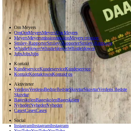
Vegetarisk
Vegansk
Om Meyers
Om
Om
Meyers
Meyers
Om Meyers
Meyers
Meyers
mission
mission
Meyers mission
Smiley-Rapporter
Smiley-Rapporter
Smiley-Rapporter
Whistleblower
Whistleblower
Whistleblower
Jobs
Jobs
Jobs
Kontakt
Kundeservice
Kundeservice
Kundeservice
Kontakt
Kontakt
os
os
Kontakt os
Aktiviteter
Verdens
Verdens
Bedste
Bedste
Skovtur
Skovtur
Verdens Bedste
Skovtur
Bageskolen
Bageskolen
Bageskolen
Nyheder
Nyheder
Nyheder
Cases
Cases
Cases
Social
Instagram
Instagram
Instagram
YouTube
YouTube
YouTube