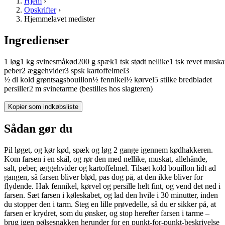
Hjem
›
Opskrifter
›
Hjemmelavet medister
Ingredienser
1
løg
1
kg
svinesmåkød
200
g
spæk
1
tsk
stødt
nellike
1
tsk
revet
muska
peber
2
æggehvider
3
spsk
kartoffelmel
3
½
dl
kold
grøntsagsbouillon
½
fennikel
½
kørvel
5
stilke
bredbladet
persiller
2
m
svinetarme
(bestilles hos slagteren)
Kopier som indkøbsliste
Sådan gør du
Pil løget, og kør kød, spæk og løg 2 gange igennem kødhakkeren.
Kom farsen i en skål, og rør den med nellike, muskat, allehånde,
salt, peber, æggehvider og kartoffelmel. Tilsæt kold bouillon lidt ad
gangen, så farsen bliver blød, pas dog på, at den ikke bliver for
flydende. Hak fennikel, kørvel og persille helt fint, og vend det ned i
farsen. Sæt farsen i køleskabet, og lad den hvile i 30 minutter, inden
du stopper den i tarm. Steg en lille prøvedelle, så du er sikker på, at
farsen er krydret, som du ønsker, og stop herefter farsen i tarme –
brug igen pølsesnakken herunder for en punkt-for-punkt-beskrivelse