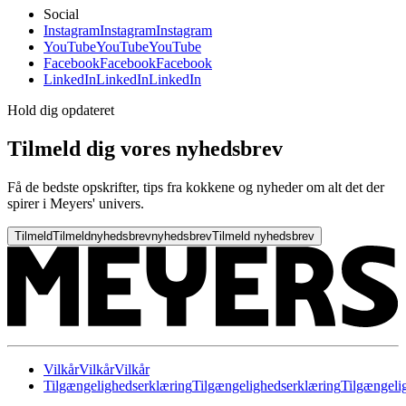
Social
Instagram
Instagram
Instagram
YouTube
YouTube
YouTube
Facebook
Facebook
Facebook
LinkedIn
LinkedIn
LinkedIn
Hold dig opdateret
Tilmeld dig vores nyhedsbrev
Få de bedste opskrifter, tips fra kokkene og nyheder om alt det der
spirer i Meyers' univers.
Tilmeld
Tilmeld
nyhedsbrev
nyhedsbrev
Tilmeld nyhedsbrev
Vilkår
Vilkår
Vilkår
Tilgængelighedserklæring
Tilgængelighedserklæring
Tilgængeli