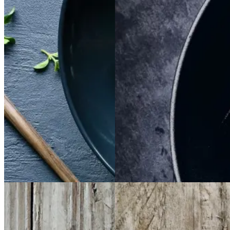
Satja
Satja
de
de
Braiseret
Braiseret
pollo
pollo
oksetværreb
oksetvæ
rreb
Gem opskrift
Gem opskrift
Aftensmad
Dansk mad
Vintermad
Aftensmad