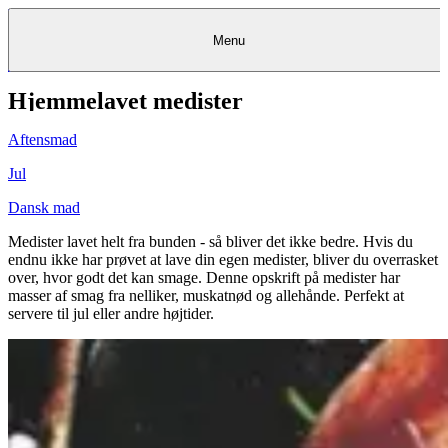
Menu
Hjemmelavet medister
Kantine
Restauranter
Køb
Køb
Kantine
gavekort
Restauranter
Kantine
gavekort
&
Køb gavekort
&
Bagerier
Bagerier
Restauranter &
Frokostordning
Bagerier
Kundeservice
Kundeservice
Frokostordning
Kundeservice
Frokostordning
Catering
Foodservice
Catering
Foodservice
&
&
Events
Foodservice
Events
Catering & Events
Aftensmad
Madkurser
Detail
Detail
Madkurser
Detail
Log ind
&
&
Teambuilding
Mit Meyers
Teambuilding
Madkurse
& Teambuilding
Projekter
Projekter
&
&
rådgivning
rådgivning
Projekter &
Jul
Opskrifter
rådgivning
Opskrifter
Opskrifter
Eventkalender
Eventkalender
Eventkalender
Dansk mad
Medister lavet helt fra bunden - så bliver det ikke bedre. Hvis du
endnu ikke har prøvet at lave din egen medister, bliver du overrasket
over, hvor godt det kan smage. Denne opskrift på medister har
masser af smag fra nelliker, muskatnød og allehånde. Perfekt at
servere til jul eller andre højtider.