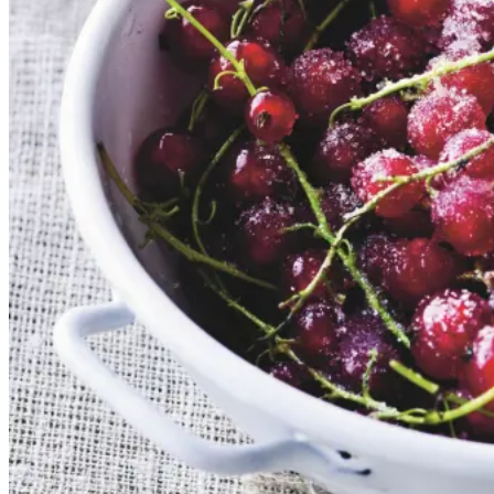
Gem opskrift
Dessert
Dansk mad
Sommermad
De rødlige bær er en sand
sommerklassiker. De har en frisk
og syrlig smag, som når de koges
op med sukker, udgør et dejligt
tilbehør til søde sager. De kan
serveres både til is, en kage eller
bare med letpisket flødeskum eller
skyr rørt lind med lidt mælk.