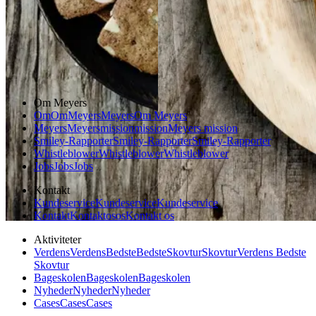
Forårsmad
Sommermad
Dansk mad
Om Meyers
Om
Om
Meyers
Meyers
Om Meyers
Meyers
Meyers
mission
mission
Meyers mission
Smiley-Rapporter
Smiley-Rapporter
Smiley-Rapporter
Whistleblower
Whistleblower
Whistleblower
Jobs
Jobs
Jobs
Kontakt
Kundeservice
Kundeservice
Kundeservice
Kontakt
Kontakt
os
os
Kontakt os
Aktiviteter
Verdens
Verdens
Bedste
Bedste
Skovtur
Skovtur
Verdens Bedste
Skovtur
Bageskolen
Bageskolen
Bageskolen
Nyheder
Nyheder
Nyheder
Cases
Cases
Cases