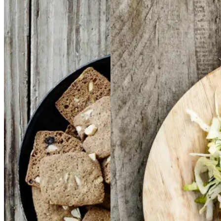
Brunkager
Brunkage
Frikadeller
Frikadell
r
er
med
med
smørspidskål,
smørsp
idskål,
kartofler
kartofler
og
og
sennepsdressing
senn
Gem opskrift
epsdressing
Gem opskrift
Aftensmad