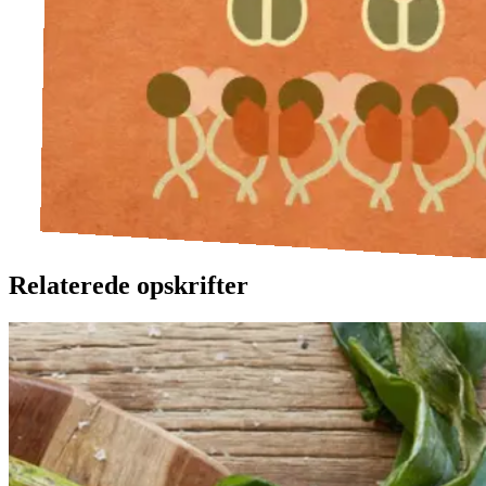
Relaterede opskrifter
Catalansk
Catalansk
bønnesalat
bønnesala
t
med
med
grillede
grillede
grøntsager
grøntsage