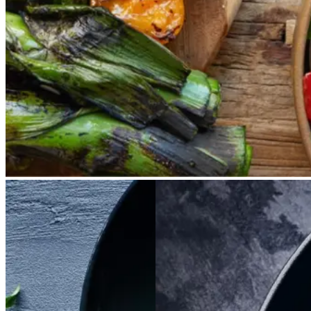
Catalonien spises den til såkaldte
calcots, der er små porrelignende
løg. Dem griller man helt sorte, så
fjerner man den yderste skal og
dypper det fløjlsbløde løg i
saucen. Calcots er svære at
opdrive på disse kanter, men små
nye porrer kan bruges.
Satja
Satja
de
de
Braiseret
Braiseret
pollo
pollo
oksetværreb
oksetvæ