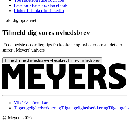
YouTube
YouTube
YouTube
Facebook
Facebook
Facebook
LinkedIn
LinkedIn
LinkedIn
Hold dig opdateret
Tilmeld dig vores nyhedsbrev
Få de bedste opskrifter, tips fra kokkene og nyheder om alt det der
spirer i Meyers' univers.
Tilmeld
Tilmeld
nyhedsbrev
nyhedsbrev
Tilmeld nyhedsbrev
Vilkår
Vilkår
Vilkår
Tilgængelighedserklæring
Tilgængelighedserklæring
Tilgængeli
@ Meyers 2026