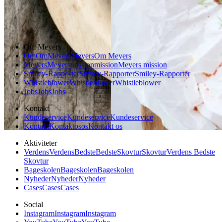
Sommermad
Dansk mad
Om Meyers
Om
Om
Meyers
Meyers
Om Meyers
Meyers
Meyers
mission
mission
Meyers mission
Smiley-Rapporter
Smiley-Rapporter
Smiley-Rapporter
Whistleblower
Whistleblower
Whistleblower
Jobs
Jobs
Jobs
Kontakt
Kundeservice
Kundeservice
Kundeservice
Kontakt
Kontakt
os
os
Kontakt os
Aktiviteter
Verdens
Verdens
Bedste
Bedste
Skovtur
Skovtur
Verdens Bedste
Skovtur
Bageskolen
Bageskolen
Bageskolen
Nyheder
Nyheder
Nyheder
Cases
Cases
Cases
Social
Instagram
Instagram
Instagram