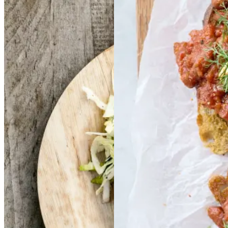
Frikadeller
Frikadell
Baked
Baked
er
med
med
beans
beans
på
på
smørspidskål,
smørsp
stegt
stegt
brød
brød
idskål,
kartofler
kartofler
og
og
sennepsdressing
senn
epsdressing
Gem opskrift
Morgenmad
Vegetarisk
Gem opskrift
Aftensmad
Forårsmad