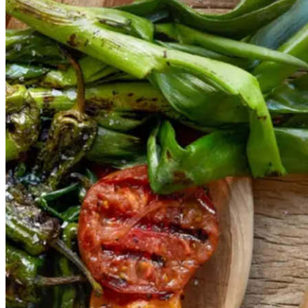
r
og
og
salbitxada-
sauce
salbitxada-
sauce
Gem opskrift
Vegansk
Vegetarisk
Vores version af den traditionelle
salat empedrat fra det catalanske
køkken. Spis den med brød som
en let frokost eller i et større
måltid som her. Salbitxada minder
noget om en anden ligeledes
catalansk sauce, romesco. I