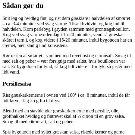
Sådan gør du
Snit løg og hvidløg fint, og rist dem glasklare i halvdelen af smørret
– ca. 3-4 minutter ved svag varme. Tilsæt hvidvin, og kog ind til
halvdelen. Kom perlebyg i gryden sammen med grøntsagsbouillon.
Kog ved svag varme uden låg i 15-20 minutter, vend så græskar
skåret i tern i, og kog videre i 15-20 minutter, indtil bygottoen har en
cremet, men stadig lind konsistens.
Rør resten af smørret i sammen med revet ost og citronsaft. Smag til
med salt og peber – vær forsigtigt med saltet, hvis bouillonen var
salt. Er bygottoen for tynd, så kog lidt videre – for tyk, så justér med
lidt vand.
Persillesalsa
Rist græskarkernerne i ovnen ved 160° i ca. 8 minutter, indtil de får
lidt farve. Tag 25 g fra til drys.
Blend med en stavblender græskarkernerne med persille, olie,
grofthakket hvidløg og fintrevet skal af ½ citron til en grov salsa.
Smag til med citronsaft, salt og peber.
Spis bygottoen med syltet græskar, salsa, ristede kerner og gerne