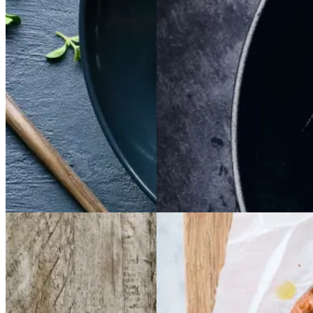
rreb
Gem opskrift
Gem opskrift
Aftensmad
Dansk mad
Vintermad
Aftensmad