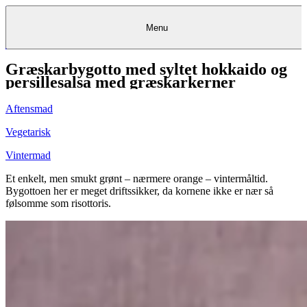
Menu
Græskarbygotto med syltet hokkaido og
Kantine
Restauranter
Køb
Køb
Kantine
gavekort
Restauranter
Kantine
gavekort
&
Køb gavekort
&
Bagerier
Bagerier
Restauranter &
Frokostordning
Bagerier
Kundeservice
Kundeservice
Frokostordning
Kundeservice
Frokostordning
persillesalsa med græskarkerner
Catering
Foodservice
Catering
Foodservice
&
&
Events
Foodservice
Events
Catering & Events
Madkurser
Detail
Detail
Madkurser
Detail
Log ind
&
&
Teambuilding
Mit Meyers
Teambuilding
Madkurse
Aftensmad
& Teambuilding
Projekter
Projekter
&
&
rådgivning
rådgivning
Projekter &
Opskrifter
rådgivning
Opskrifter
Opskrifter
Vegetarisk
Eventkalender
Eventkalender
Eventkalender
Vintermad
Et enkelt, men smukt grønt – nærmere orange – vintermåltid.
Bygottoen her er meget driftssikker, da kornene ikke er nær så
følsomme som risottoris.