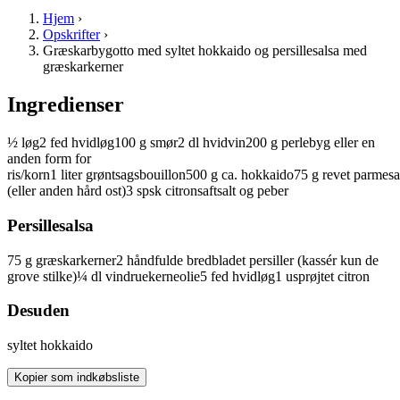
Hjem
›
Opskrifter
›
Græskarbygotto med syltet hokkaido og persillesalsa med
græskarkerner
Ingredienser
½
løg
2
fed
hvidløg
100
g
smør
2
dl
hvidvin
200
g
perlebyg
eller en
anden form for
ris/korn
1
liter
grøntsagsbouillon
500
g
ca.
hokkaido
75
g
revet
parmesa
(eller anden hård ost)
3
spsk
citronsaft
salt og peber
Persillesalsa
75
g
græskarkerner
2
håndfulde
bredbladet persiller
(kassér kun de
grove stilke)
¼
dl
vindruekerneolie
5
fed
hvidløg
1
usprøjtet citron
Desuden
syltet
hokkaido
Kopier som indkøbsliste