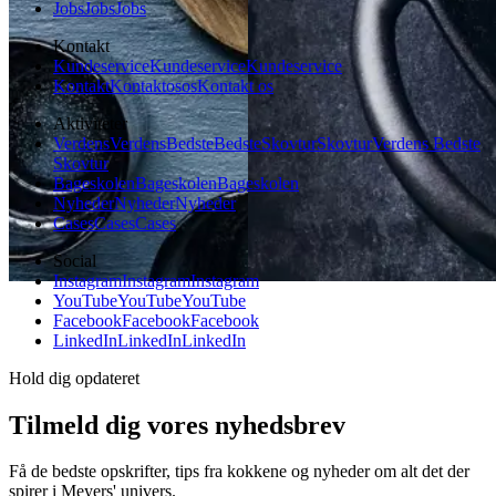
Jobs
Jobs
Jobs
Kontakt
Kundeservice
Kundeservice
Kundeservice
Kontakt
Kontakt
os
os
Kontakt os
Aktiviteter
Verdens
Verdens
Bedste
Bedste
Skovtur
Skovtur
Verdens Bedste
Skovtur
Bageskolen
Bageskolen
Bageskolen
Nyheder
Nyheder
Nyheder
Cases
Cases
Cases
Social
Instagram
Instagram
Instagram
YouTube
YouTube
YouTube
Facebook
Facebook
Facebook
LinkedIn
LinkedIn
LinkedIn
Hold dig opdateret
Tilmeld dig vores nyhedsbrev
Få de bedste opskrifter, tips fra kokkene og nyheder om alt det der
spirer i Meyers' univers.