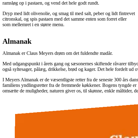
ramsløg op i pastaen, og vend det hele godt rundt.
Dryp med lidt olivenolie, og smag til med salt, peber og lidt fintrevet
citronskal, og spis pastaen med det samme enten som forret eller
som mellemret i en større menu.
Almanak
Almanak er Claus Meyers drøm om det fuldendte madår.
Med udgangspunkt i årets gang og sæsonernes skiftende råvarer tilbyd
også syltesager, pålæg, drikkelse, brød og kager. Det hele fordelt ud o
I Meyers Almanak er de væsentligste retter fra de seneste 300 års dan
familiens yndlingsretter fra de fremmede køkkener. Bogens tyngde er i
omsætte de muligheder, naturen giver os, til skønne, enkle måltider, de