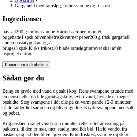
Opskrifter
›
Garganelli med ramsløg, forårssvampe og friskost
Ingredienser
havsalt
200
g
forårs
svampe
Vårmusseroner, morkel,
bøgehatte
1
spsk
olivenolie
friskkværnet peber
200
g
frisk
garganelli
anden pastatype kan også
bruges
3
spsk
Kirks
frikost
10
blade
ramsløg
fintrevet skal af én
usprøjtet
citron
Kopier som indkøbsliste
Sådan gør du
Bring en gryde med vand og salt i kog. Rens svampene grunde med
en pensel eller en lille grøntsagskniv; evt. i vand, hvis de er meget
beskidte. Steg svampene i lidt olie på en varm pande i 2-3 minutter
så de falder lidt sammen og bliver gyldne. Krydr svampene med salt
og peber.
Kog pastaen i saltet vand i 4-5 minutter (eller efter anvisning på
pakken), til den er mør, men stadig med lidt bid. Hæld vandet fra
pastaen, og lad den blive i gryden. Kom friskost, svampe og skåret