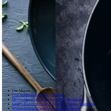
Satja
Satja
de
de
Braiseret
Braiseret
pollo
pollo
oksetværreb
oksetvæ
rreb
Gem opskrift
Gem opskrift
Aftensmad
Dansk mad
Vintermad
Aftensmad
Om Meyers
Om
Om
Meyers
Meyers
Om Meyers
Meyers
Meyers
mission
mission
Meyers mission
Smiley-Rapporter
Smiley-Rapporter
Smiley-Rapporter
Whistleblower
Whistleblower
Whistleblower