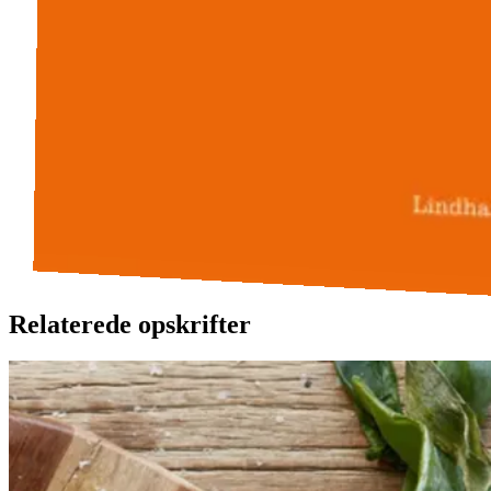
Relaterede opskrifter
Catalansk
Catalansk
bønnesalat
bønnesala
t
med
med
grillede
grillede