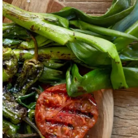
grøntsager
grøntsage
r
og
og
salbitxada-
sauce
salbitxada-
sauce
Gem opskrift
Vegansk
Vegetarisk
Vores version af den traditionelle
salat empedrat fra det catalanske
køkken. Spis den med brød som
en let frokost eller i et større
måltid som her. Salbitxada minder
noget om en anden ligeledes