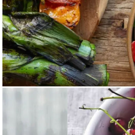
catalansk sauce, romesco. I
Catalonien spises den til såkaldte
calcots, der er små porrelignende
løg. Dem griller man helt sorte, så
fjerner man den yderste skal og
dypper det fløjlsbløde løg i
saucen. Calcots er svære at
opdrive på disse kanter, men små
nye porrer kan bruges.