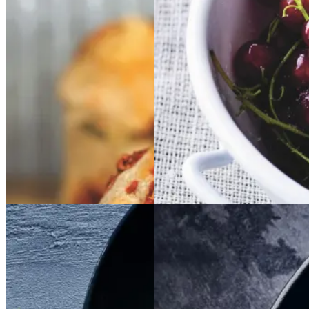
Ølandssnegle
Ølands
Rysteribs
Rysteribs
snegle
med
med
tomat
tomat
og
og
ost
ost
Gem opskrift
Dessert
Dansk mad
Gem opskrift
Sommermad
Frokost