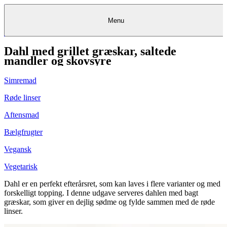
Menu
Dahl med grillet græskar, saltede
Kantine
Restauranter
Køb
Køb
Kantine
gavekort
Restauranter
Kantine
gavekort
&
Køb gavekort
&
Bagerier
Bagerier
Restauranter &
Frokostordning
Bagerier
Kundeservice
Kundeservice
Frokostordning
Kundeservice
Frokostordning
mandler og skovsyre
Catering
Foodservice
Catering
Foodservice
&
&
Events
Foodservice
Events
Catering & Events
Madkurser
Detail
Detail
Madkurser
Detail
Log ind
&
&
Teambuilding
Mit Meyers
Teambuilding
Madkurse
Simremad
& Teambuilding
Projekter
Projekter
&
&
rådgivning
rådgivning
Projekter &
Opskrifter
rådgivning
Opskrifter
Opskrifter
Røde linser
Eventkalender
Eventkalender
Eventkalender
Aftensmad
Bælgfrugter
Vegansk
Vegetarisk
Dahl er en perfekt efterårsret, som kan laves i flere varianter og med
forskelligt topping. I denne udgave serveres dahlen med bagt
græskar, som giver en dejlig sødme og fylde sammen med de røde
linser.