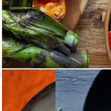
catalansk sauce, romesco. I
Catalonien spises den til såkaldte
calcots, der er små porrelignende
løg. Dem griller man helt sorte, så
fjerner man den yderste skal og
dypper det fløjlsbløde løg i
saucen. Calcots er svære at
opdrive på disse kanter, men små
nye porrer kan bruges.
Kold
Kold
hvid
hvid
Satja
Satja
de
de