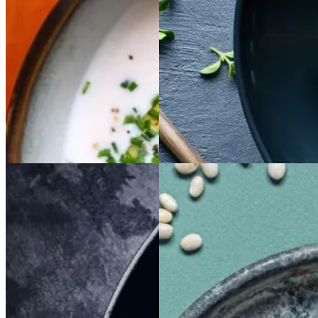
bønnesuppe
bønnesu
pollo
pollo
ppe
Gem opskrift
Gem opskrift
Aftensmad
Braiseret
Braiseret
Sloppy
Sloppy
Joe
Joe
oksetværreb
oksetvæ
rreb