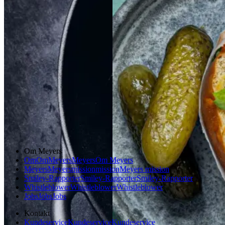
Gem opskrift
Morgenmad
Gem opskrift
Frokost
Dansk mad
Vintermad
Aftensmad
Om Meyers
Om
Om
Meyers
Meyers
Om Meyers
Meyers
Meyers
mission
mission
Meyers mission
Smiley-Rapporter
Smiley-Rapporter
Smiley-Rapporter
Whistleblower
Whistleblower
Whistleblower
Jobs
Jobs
Jobs
Kontakt
Kundeservice
Kundeservice
Kundeservice