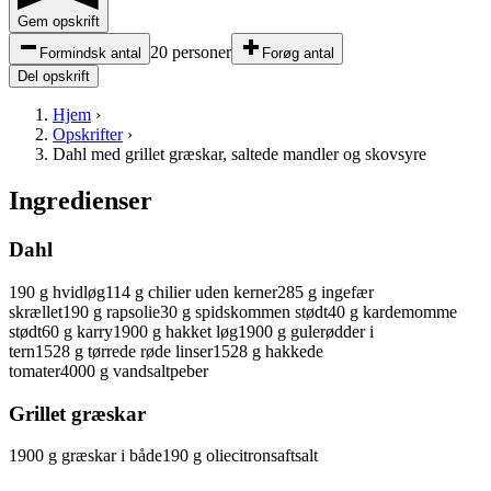
Gem opskrift
20 personer
Formindsk antal
Forøg antal
Del opskrift
Hjem
›
Opskrifter
›
Dahl med grillet græskar, saltede mandler og skovsyre
Ingredienser
Dahl
190
g
hvidløg
114
g
chilier
uden kerner
285
g
ingefær
skrællet
190
g
rapsolie
30
g
spidskommen
stødt
40
g
kardemomme
stødt
60
g
karry
1900
g
hakket
løg
1900
g
gulerødder
i
tern
1528
g
tørrede
røde linser
1528
g
hakkede
tomater
4000
g
vand
salt
peber
Grillet græskar
1900
g
græskar
i både
190
g
olie
citronsaft
salt