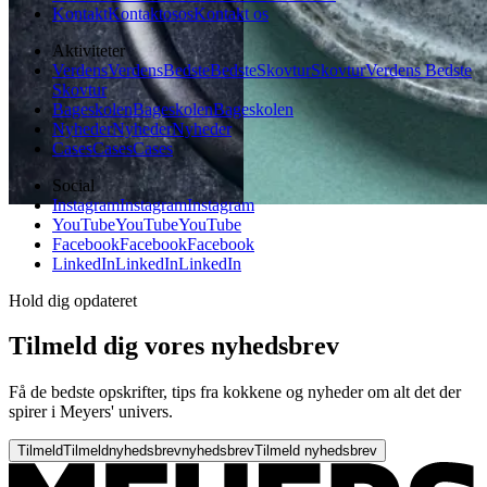
Kontakt
Kontakt
os
os
Kontakt os
Aktiviteter
Verdens
Verdens
Bedste
Bedste
Skovtur
Skovtur
Verdens Bedste
Skovtur
Bageskolen
Bageskolen
Bageskolen
Nyheder
Nyheder
Nyheder
Cases
Cases
Cases
Social
Instagram
Instagram
Instagram
YouTube
YouTube
YouTube
Facebook
Facebook
Facebook
LinkedIn
LinkedIn
LinkedIn
Hold dig opdateret
Tilmeld dig vores nyhedsbrev
Få de bedste opskrifter, tips fra kokkene og nyheder om alt det der
spirer i Meyers' univers.
Tilmeld
Tilmeld
nyhedsbrev
nyhedsbrev
Tilmeld nyhedsbrev