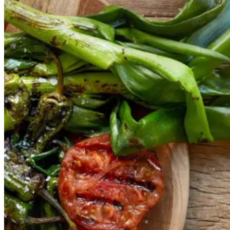
grøntsager
grøntsage
r
og
og
salbitxada-
sauce
salbitxada-
sauce
Gem opskrift
Vegansk
Vegetarisk
Vores version af den traditionelle
salat empedrat fra det catalanske
køkken. Spis den med brød som
en let frokost eller i et større
måltid som her. Salbitxada minder
noget om en anden ligeledes