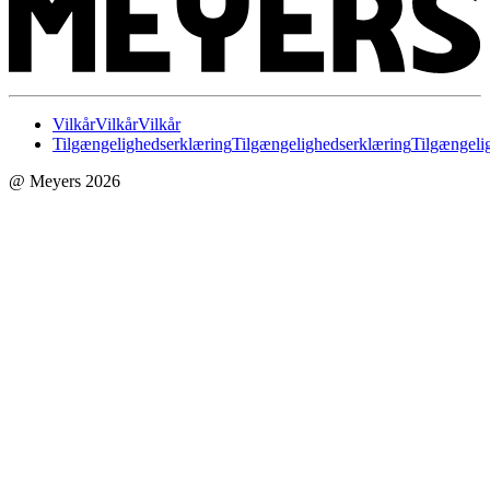
Vilkår
Vilkår
Vilkår
Tilgængelighedserklæring
Tilgængelighedserklæring
Tilgængeli
@ Meyers 2026