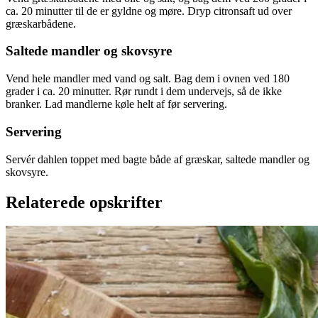
ca. 20 minutter til de er gyldne og møre. Dryp citronsaft ud over
græskarbådene.
Saltede mandler og skovsyre
Vend hele mandler med vand og salt. Bag dem i ovnen ved 180
grader i ca. 20 minutter. Rør rundt i dem undervejs, så de ikke
branker. Lad mandlerne køle helt af før servering.
Servering
Servér dahlen toppet med bagte både af græskar, saltede mandler og
skovsyre.
Relaterede opskrifter
Catalansk
Catalansk
bønnesalat
bønnesala
t
med
med
grillede
grillede