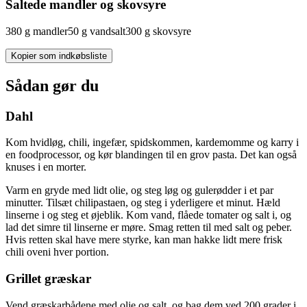
Saltede mandler og skovsyre
380
g
mandler
50
g
vand
salt
300
g
skovsyre
Kopier som indkøbsliste
Sådan gør du
Dahl
Kom hvidløg, chili, ingefær, spidskommen, kardemomme og karry i
en foodprocessor, og kør blandingen til en grov pasta. Det kan også
knuses i en morter.
Varm en gryde med lidt olie, og steg løg og gulerødder i et par
minutter. Tilsæt chilipastaen, og steg i yderligere et minut. Hæld
linserne i og steg et øjeblik. Kom vand, flåede tomater og salt i, og
lad det simre til linserne er møre. Smag retten til med salt og peber.
Hvis retten skal have mere styrke, kan man hakke lidt mere frisk
chili oveni hver portion.
Grillet græskar
Vend græskarbådene med olie og salt, og bag dem ved 200 grader i