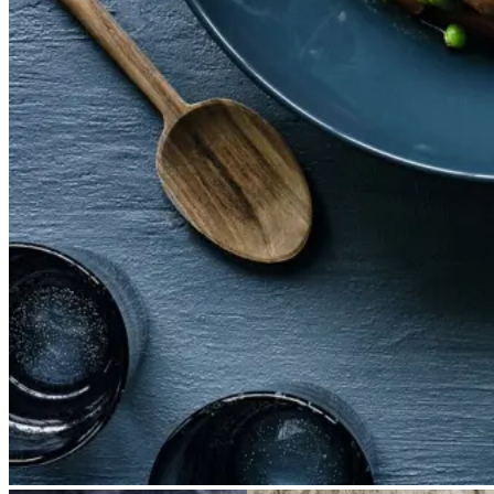
råvarer. Den elskede kartoffel får
tit en fremtrædende rolle i denne
bjergkøkken ret, som har rødder i
Andesbjergene.