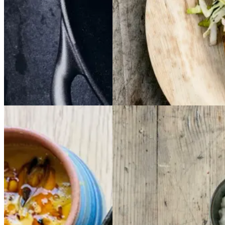
Aftensmad
Gem opskrift
Aftensmad
Forårsmad
Sommermad
Dansk mad
Cremet
Cremet
Indisk
Indisk
muslingesuppe
musli
daal
daal
ngesuppe
med
med