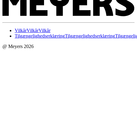
Vilkår
Vilkår
Vilkår
Tilgængelighedserklæring
Tilgængelighedserklæring
Tilgængeli
@ Meyers 2026