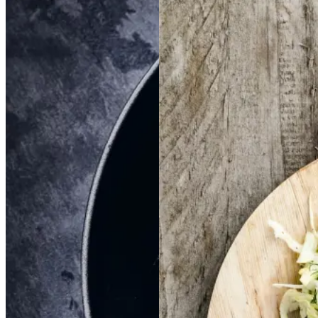
Braiseret
Braiseret
Frikadeller
Frikadell
oksetværreb
oksetvæ
er
med
med
rreb
smørspidskål,
smørsp
idskål,
kartofler
kartofler
og
og
sennepsdressing
senn
epsdressing
Gem opskrift
Dansk mad
Vintermad