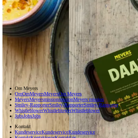
majs
majs
Gem opskrift
Aftensmad
Gem opskrift
Glutenfri
Aftensmad
Vegetarisk
Vegansk
Om Meyers
Om
Om
Meyers
Meyers
Om Meyers
Meyers
Meyers
mission
mission
Meyers mission
Smiley-Rapporter
Smiley-Rapporter
Smiley-Rapporter
Whistleblower
Whistleblower
Whistleblower
Jobs
Jobs
Jobs
Kontakt
Kundeservice
Kundeservice
Kundeservice
Kontakt
Kontakt
os
os
Kontakt os