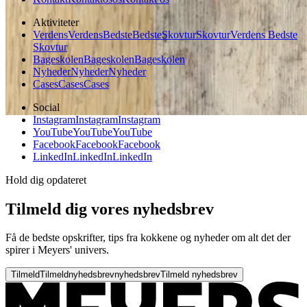
Aktiviteter
Verdens
Verdens
Bedste
Bedste
Skovtur
Skovtur
Verdens Bedste
Skovtur
Bageskolen
Bageskolen
Bageskolen
Nyheder
Nyheder
Nyheder
Cases
Cases
Cases
Social
Instagram
Instagram
Instagram
YouTube
YouTube
YouTube
Facebook
Facebook
Facebook
LinkedIn
LinkedIn
LinkedIn
Hold dig opdateret
Tilmeld dig vores nyhedsbrev
Få de bedste opskrifter, tips fra kokkene og nyheder om alt det der
spirer i Meyers' univers.
Tilmeld
Tilmeld
nyhedsbrev
nyhedsbrev
Tilmeld nyhedsbrev