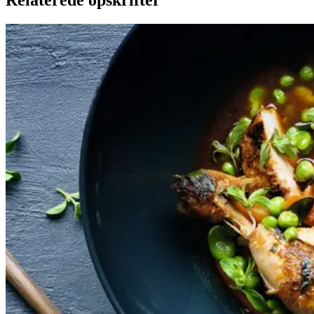
Satja
Satja
de
de
pollo
pollo
Gem opskrift
Aftensmad
Gustu i La Paz i Bolivia, der
drives af Melting Pot Fonden, og
som har Kamilla Seidler som
køkkenchef, har bidraget med
denne ret fra de bolivianske
højder. Det bolivianske køkken er
nok først og fremmest præget af
spanske indtryk, men med lokale