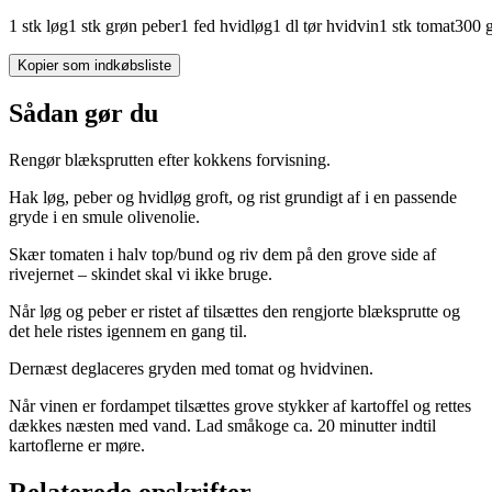
1
stk
løg
1
stk
grøn
peber
1
fed
hvidløg
1
dl
tør
hvidvin
1
stk
tomat
300
Kopier som indkøbsliste
Sådan gør du
Rengør blæksprutten efter kokkens forvisning.
Hak løg, peber og hvidløg groft, og rist grundigt af i en passende
gryde i en smule olivenolie.
Skær tomaten i halv top/bund og riv dem på den grove side af
rivejernet – skindet skal vi ikke bruge.
Når løg og peber er ristet af tilsættes den rengjorte blæksprutte og
det hele ristes igennem en gang til.
Dernæst deglaceres gryden med tomat og hvidvinen.
Når vinen er fordampet tilsættes grove stykker af kartoffel og rettes
dækkes næsten med vand. Lad småkoge ca. 20 minutter indtil
kartoflerne er møre.
Relaterede opskrifter