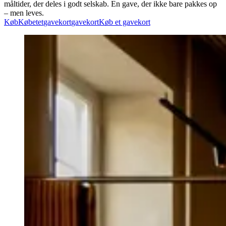
måltider, der deles i godt selskab. En gave, der ikke bare pakkes op
– men leves.
Køb
Køb
et
et
gavekort
gavekort
Køb et gavekort