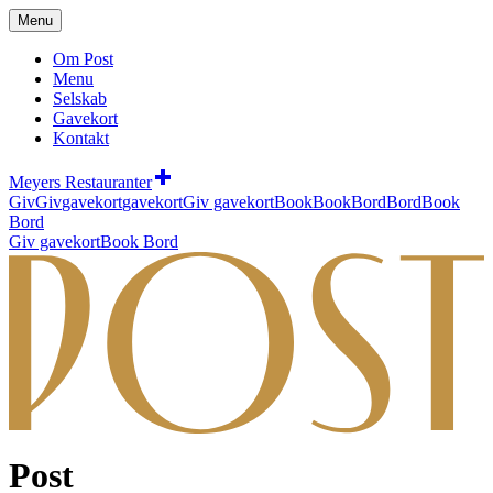
Menu
Om Post
Menu
Selskab
Gavekort
Kontakt
Meyers Restauranter
Giv
Giv
gavekort
gavekort
Giv gavekort
Book
Book
Bord
Bord
Book
Bord
Giv gavekort
Book Bord
Post