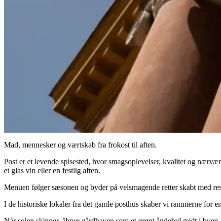
Mad, mennesker og værtskab fra frokost til aften.
Post er et levende spisested, hvor smagsoplevelser, kvalitet og nærvæ
et glas vin eller en festlig aften.
Menuen følger sæsonen og byder på velsmagende retter skabt med respe
I de historiske lokaler fra det gamle posthus skaber vi rammerne for e
Når solen skinner, åbner gårdhaven som et grønt åndehul midt i byen - 