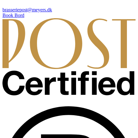
brasseriepost@meyers.dk
Book Bord