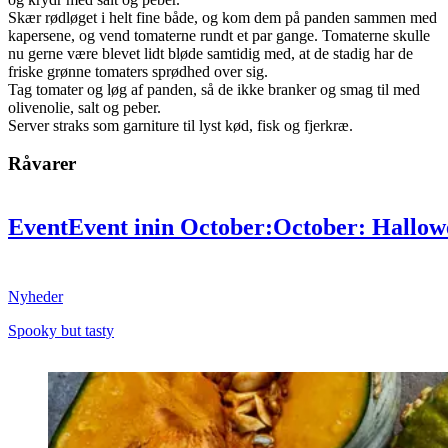
Skær rødløget i helt fine både, og kom dem på panden sammen med
kapersene, og vend tomaterne rundt et par gange. Tomaterne skulle
nu gerne være blevet lidt bløde samtidig med, at de stadig har de
friske grønne tomaters sprødhed over sig.
Tag tomater og løg af panden, så de ikke branker og smag til med
olivenolie, salt og peber.
Server straks som garniture til lyst kød, fisk og fjerkræ.
Råvarer
Event
Event
in
in
October:
October:
Hallow
tasty
tasty
Nyheder
Spooky but tasty