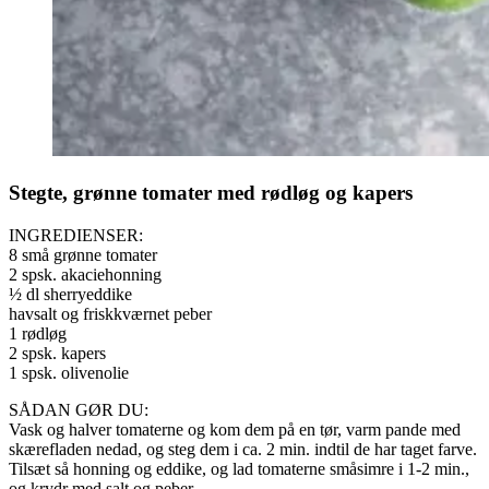
Stegte, grønne tomater med rødløg og kapers
INGREDIENSER:
8 små grønne tomater
2 spsk. akaciehonning
½ dl sherryeddike
havsalt og friskkværnet peber
1 rødløg
2 spsk. kapers
1 spsk. olivenolie
SÅDAN GØR DU:
Vask og halver tomaterne og kom dem på en tør, varm pande med
skærefladen nedad, og steg dem i ca. 2 min. indtil de har taget farve.
Tilsæt så honning og eddike, og lad tomaterne småsimre i 1-2 min.,
og krydr med salt og peber.