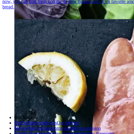
now, you can find fresh cod roe at your fishmonger. It’s a favorite am
bread.
Om Meyers
Om
Om
Meyers
Meyers
Om Meyers
Meyers
Meyers
mission
mission
Meyers mission
Smiley-Rapporter
Smiley-Rapporter
Smiley-Rapporter