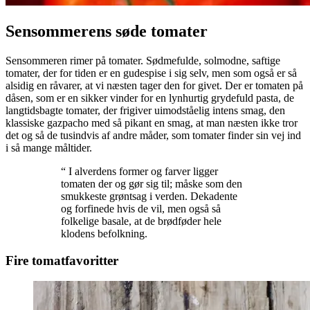
Sensommerens søde tomater
Sensommeren rimer på tomater. Sødmefulde, solmodne, saftige
tomater, der for tiden er en gudespise i sig selv, men som også er så
alsidig en råvarer, at vi næsten tager den for givet. Der er tomaten på
dåsen, som er en sikker vinder for en lynhurtig grydefuld pasta, de
langtidsbagte tomater, der frigiver uimodståelig intens smag, den
klassiske gazpacho med så pikant en smag, at man næsten ikke tror
det og så de tusindvis af andre måder, som tomater finder sin vej ind
i så mange måltider.
“ I alverdens former og farver ligger
tomaten der og gør sig til; måske som den
smukkeste grøntsag i verden. Dekadente
og forfinede hvis de vil, men også så
folkelige basale, at de brødføder hele
klodens befolkning.
Fire tomatfavoritter