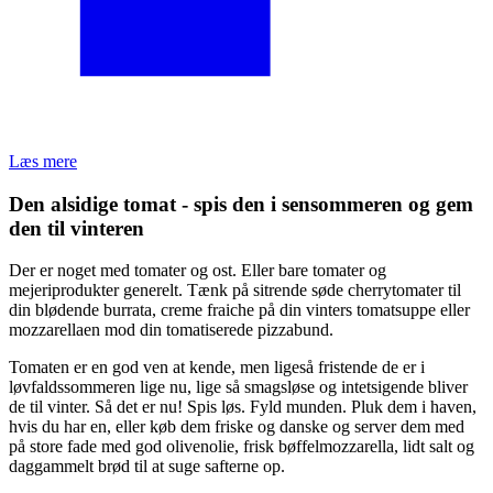
Læs mere
Den alsidige tomat - spis den i sensommeren og gem
den til vinteren
Der er noget med tomater og ost. Eller bare tomater og
mejeriprodukter generelt. Tænk på sitrende søde cherrytomater til
din blødende burrata, creme fraiche på din vinters tomatsuppe eller
mozzarellaen mod din tomatiserede pizzabund.
Tomaten er en god ven at kende, men ligeså fristende de er i
løvfaldssommeren lige nu, lige så smagsløse og intetsigende bliver
de til vinter. Så det er nu! Spis løs. Fyld munden. Pluk dem i haven,
hvis du har en, eller køb dem friske og danske og server dem med
på store fade med god olivenolie, frisk bøffelmozzarella, lidt salt og
daggammelt brød til at suge safterne op.