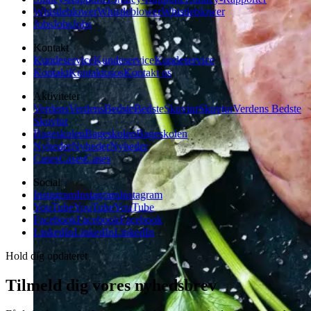
Whistleblower
Whistleblower
Whistleblower
Jobs
Jobs
Jobs
Kontakt
Kundeservice
Kundeservice
Kundeservice
Kontakt
Kontakt
os
os
Kontakt os
Aktiviteter
Verdens
Verdens
Bedste
Bedste
Skovtur
Skovtur
Verdens Bedste
Skovtur
Bageskolen
Bageskolen
Bageskolen
Nyheder
Nyheder
Nyheder
Cases
Cases
Cases
Social
Instagram
Instagram
Instagram
YouTube
YouTube
YouTube
Facebook
Facebook
Facebook
LinkedIn
LinkedIn
LinkedIn
Hold dig opdateret
Tilmeld dig vores nyhedsbrev