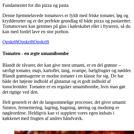
Fundamentet for din pizza og pasta
Denne hjemmelavede tomatsovs er fyldt med friske tomater, løg og
krydderurter og er det perfekte grundlag til både pizza og pastaretter.
Tomatsovsen kan gemmes på glas i køleskabet eller i fryseren, så du
kan med fordel lave en stor portion.
Opskrift
Opskrift
Opskrift
Tomaten - en ægte umamibombe
Blandt de råvarer, der kan give mest umami, er en del grønne –
særligt tomater, majs, kartofler, tang, svampe, bælgfrugter og nødder.
Blandt grøntsagerne er modne tomater i en klasse for sig. De har
både det højeste indhold af glutamat og et godt indhold af
tonucleotider. Tomaten er en regulær umamibombe, hvis man gør
det rigtige ved den.
Helt generelt er det de langsommelige processer, det giver umami:
Simren, fermentering, lagring, bagning, tørring og modning er
nøgleordene. Heldigvis kan vi supplere vores egen indsats i
køkkenet med frugten af andres håndværk.