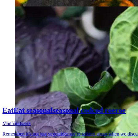
Eat
Eat
seasonal
seasonal
cod
cod
roe
roe
Madhåndværk
Remember, it’s not just vegetables we’re talking about when we discuss