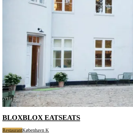
BLOX
BLOX
EATS
EATS
Restaurant
København K