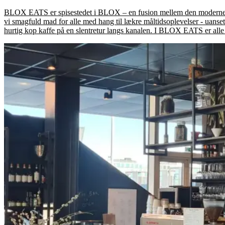
BLOX EATS er spisestedet i BLOX – en fusion mellem den moderne 
vi smagfuld mad for alle med hang til lækre måltidsoplevelser - uanset
hurtig kop kaffe på en slentretur langs kanalen. I BLOX EATS er all