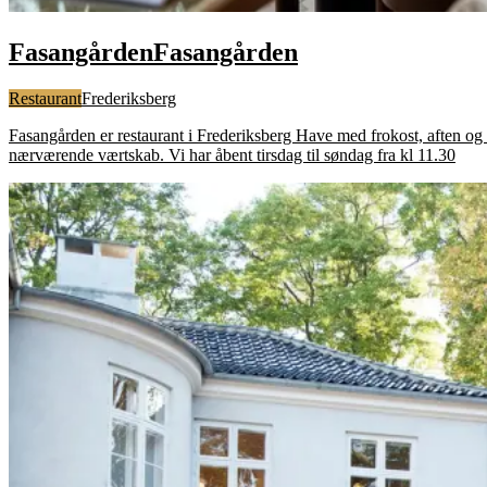
Fasangården
Fasangården
Restaurant
Frederiksberg
Fasangården er restaurant i Frederiksberg Have med frokost, aften og
nærværende værtskab. Vi har åbent tirsdag til søndag fra kl 11.30