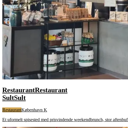
Restaurant
Restaurant
Sult
Sult
Restaurant
København K
Et uformelt spisested med prisvindende weekendbrunch, stor aftenbuf