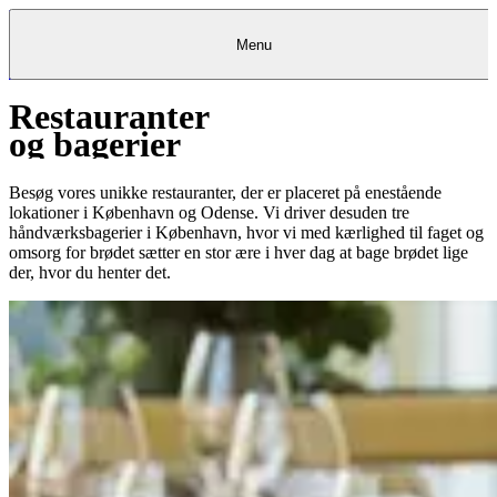
Menu
Restauranter
Kantine
Restauranter
Køb
Køb
Kantine
gavekort
Restauranter
Kantine
gavekort
&
Køb gavekort
&
Bagerier
Bagerier
Restauranter &
Frokostordning
Bagerier
Kundeservice
Kundeservice
Frokostordning
Kundeservice
Frokostordning
og bagerier
Catering
Foodservice
Catering
Foodservice
&
&
Events
Foodservice
Events
Catering & Events
Madkurser
Detail
Detail
Madkurser
Detail
Log ind
&
&
Teambuilding
Mit Meyers
Teambuilding
Madkurse
& Teambuilding
Projekter
Projekter
&
&
rådgivning
rådgivning
Projekter &
Besøg vores unikke restauranter, der er placeret på enestående
Opskrifter
rådgivning
Opskrifter
Opskrifter
lokationer i København og Odense. Vi driver desuden tre
Eventkalender
Eventkalender
Eventkalender
håndværksbagerier i København, hvor vi med kærlighed til faget og
omsorg for brødet sætter en stor ære i hver dag at bage brødet lige
der, hvor du henter det.