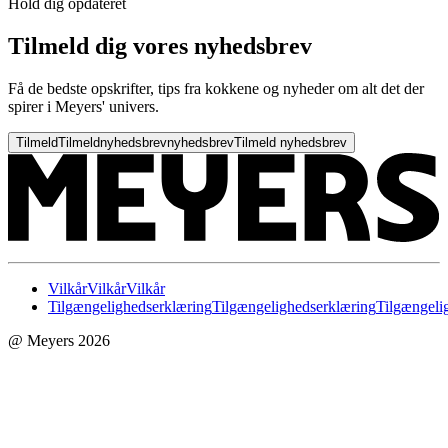
Hold dig opdateret
Tilmeld dig vores nyhedsbrev
Få de bedste opskrifter, tips fra kokkene og nyheder om alt det der
spirer i Meyers' univers.
Tilmeld
Tilmeld
nyhedsbrev
nyhedsbrev
Tilmeld nyhedsbrev
Vilkår
Vilkår
Vilkår
Tilgængelighedserklæring
Tilgængelighedserklæring
Tilgængeli
@ Meyers 2026