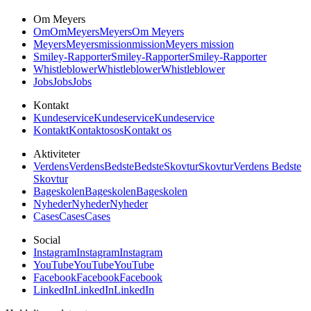
Om Meyers
Om
Om
Meyers
Meyers
Om Meyers
Meyers
Meyers
mission
mission
Meyers mission
Smiley-Rapporter
Smiley-Rapporter
Smiley-Rapporter
Whistleblower
Whistleblower
Whistleblower
Jobs
Jobs
Jobs
Kontakt
Kundeservice
Kundeservice
Kundeservice
Kontakt
Kontakt
os
os
Kontakt os
Aktiviteter
Verdens
Verdens
Bedste
Bedste
Skovtur
Skovtur
Verdens Bedste
Skovtur
Bageskolen
Bageskolen
Bageskolen
Nyheder
Nyheder
Nyheder
Cases
Cases
Cases
Social
Instagram
Instagram
Instagram
YouTube
YouTube
YouTube
Facebook
Facebook
Facebook
LinkedIn
LinkedIn
LinkedIn