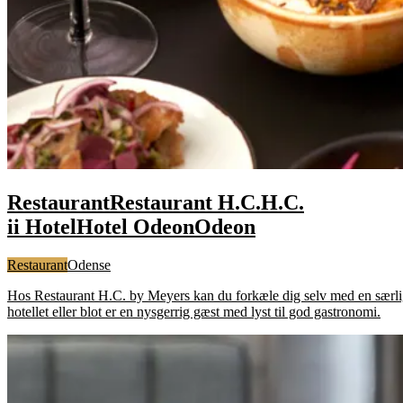
Restaurant
Restaurant
H.C.
H.C.
i
i
Hotel
Hotel
Odeon
Odeon
Restaurant
Odense
Hos Restaurant H.C. by Meyers kan du forkæle dig selv med en særli
hotellet eller blot er en nysgerrig gæst med lyst til god gastronomi.