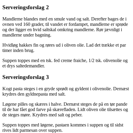
Serveringsforslag 2
Mandlerne blandes med en smule vand og salt. Derefter bages de i
ovnen ved 160 grader, til vandet er fordampet, mandlerne er sprøde
og der ligger en hvid saltskal omkring mandlerne. Rør jævnligt i
mandlerne under bagning.
Hvidløg hakkes fin og røres ud i oliven olie. Lad det trække et par
timer inden brug.
Suppen toppes med en tsk. fed creme fraiche, 1/2 tsk. olivenolie og
et drys saltedemandler.
Serveringsforslag 3
Kogt pasta steges i en gryde sprødt og gyldent i olivenolie. Dernæst
krydres den gyldnepasta med salt.
Løgene pilles og skæres i halve. Dernæst steges de på en tør pande
til de har fået god farve på skærefladen. Lidt oliven olie tilsættes og
de steges møre. Krydres med salt og peber.
Suppen toppes med løgene, pastaen kommes i suppen og til sidst
rives lidt parmesan over suppen.