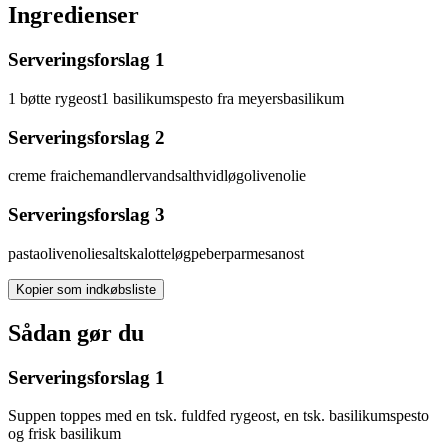
Ingredienser
Serveringsforslag 1
1
bøtte
rygeost
1
basilikumspesto fra meyers
basilikum
Serveringsforslag 2
creme fraiche
mandler
vand
salt
hvidløg
olivenolie
Serveringsforslag 3
pasta
olivenolie
salt
skalotteløg
peber
parmesanost
Kopier som indkøbsliste
Sådan gør du
Serveringsforslag 1
Suppen toppes med en tsk. fuldfed rygeost, en tsk. basilikumspesto
og frisk basilikum