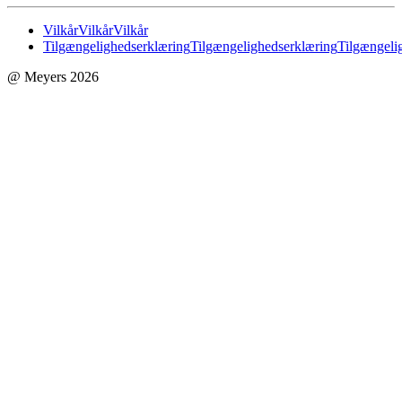
Vilkår
Vilkår
Vilkår
Tilgængelighedserklæring
Tilgængelighedserklæring
Tilgængeli
@ Meyers 2026