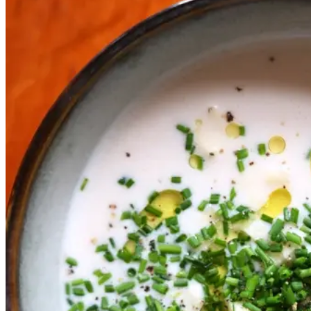
Kold
Kold
hvid
hvid
bønnesuppe
bønnesu
ppe
Gem opskrift
Skøn som forret på en varm
sommerdag – eller som en let og
lækker aftensmad.