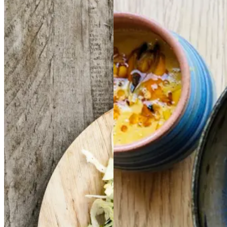
Frikadeller
Frikadell
Cremet
Cremet
er
med
med
muslingesuppe
musli
smørspidskål,
smørsp
ngesuppe
med
med
idskål,
majs
majs
kartofler
kartofler
og
og
sennepsdressing
senn
epsdressing
Gem opskrift
Aftensmad