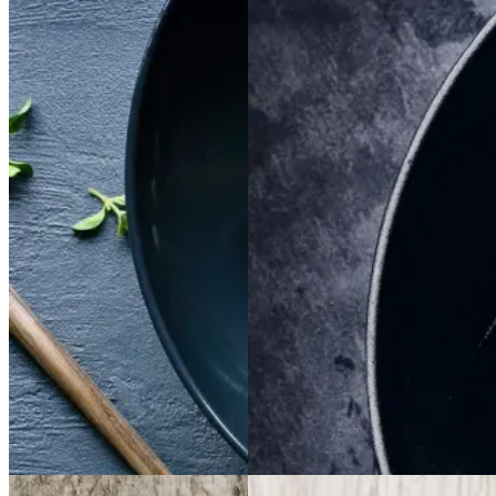
Satja
Satja
de
de
Braiseret
Braiseret
pollo
pollo
oksetværreb
oksetvæ
rreb
Gem opskrift
Gem opskrift
Aftensmad
Dansk mad
Vintermad
Aftensmad