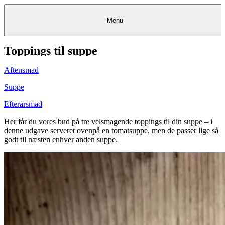
Menu
Toppings til suppe
Kantine
Restauranter
Køb
Køb
Kantine
gavekort
Restauranter
Kantine
gavekort
&
Køb gavekort
&
Bagerier
Bagerier
Restauranter &
Frokostordning
Bagerier
Kundeservice
Kundeservice
Frokostordning
Kundeservice
Frokostordning
Catering
Foodservice
Catering
Foodservice
&
&
Events
Foodservice
Events
Catering & Events
Aftensmad
Madkurser
Detail
Detail
Madkurser
Detail
Log ind
&
&
Teambuilding
Mit Meyers
Teambuilding
Madkurse
& Teambuilding
Projekter
Projekter
&
&
rådgivning
rådgivning
Projekter &
Suppe
Opskrifter
rådgivning
Opskrifter
Opskrifter
Eventkalender
Eventkalender
Eventkalender
Efterårsmad
Her får du vores bud på tre velsmagende toppings til din suppe – i
denne udgave serveret ovenpå en tomatsuppe, men de passer lige så
godt til næsten enhver anden suppe.