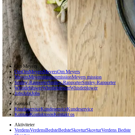
Gem opskrift
Aftensmad
Forårsmad
Sommermad
Dansk mad
Om Meyers
Om
Om
Meyers
Meyers
Om Meyers
Meyers
Meyers
mission
mission
Meyers mission
Smiley-Rapporter
Smiley-Rapporter
Smiley-Rapporter
Whistleblower
Whistleblower
Whistleblower
Jobs
Jobs
Jobs
Kontakt
Kundeservice
Kundeservice
Kundeservice
Kontakt
Kontakt
os
os
Kontakt os
Aktiviteter
Verdens
Verdens
Bedste
Bedste
Skovtur
Skovtur
Verdens Bedste