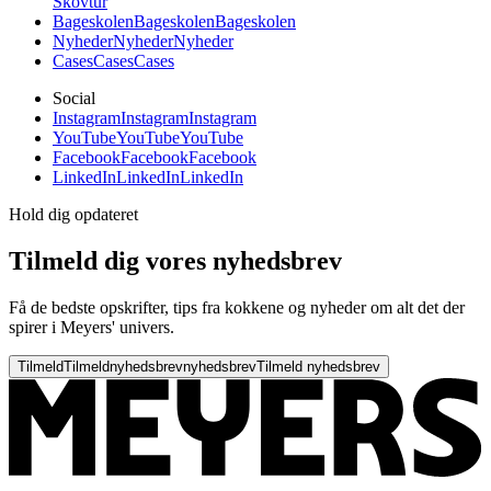
Skovtur
Bageskolen
Bageskolen
Bageskolen
Nyheder
Nyheder
Nyheder
Cases
Cases
Cases
Social
Instagram
Instagram
Instagram
YouTube
YouTube
YouTube
Facebook
Facebook
Facebook
LinkedIn
LinkedIn
LinkedIn
Hold dig opdateret
Tilmeld dig vores nyhedsbrev
Få de bedste opskrifter, tips fra kokkene og nyheder om alt det der
spirer i Meyers' univers.
Tilmeld
Tilmeld
nyhedsbrev
nyhedsbrev
Tilmeld nyhedsbrev