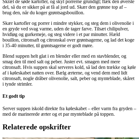
Skræl de søde kartofler, og skyl porrerne grundigt; flæk den øverste
del, så du er sikker på at få al jord ud. Skær den grønne top af –
brug den, når du koger grøntsagsbouillon.
Skær kartofler og porrer i mindre stykker, og steg dem i olivenolie i
en gryde ved svag varme, uden de tager farve. Tilsæt chilipulver,
hvidløg og gurkemeje, og steg videre i et par minutter. Hæld
bouillon, citronsaft og citronskal over grøntsagerne, og lad det koge
i 35-40 minutter, til grøntsagerne er godt møre.
Blend suppen helt glat i en blender eller med en stavblender, og
smag den til med salt og peber. Juster evt. smagen med mere
citronsaft. Hvis suppen skal serveres kold, så lad den trække og køle
af i køleskabet natten over. Bælg ærterne, og vend dem med lidt
citronsaft, nogle dråber olivenolie, salt, peber og mynteblade, skåret
i tynde strimler.
Et godt tip
Server suppen iskold direkte fra køleskabet – eller varm fra gryden –
med de marinerede ærter og et par mynteblade på toppen.
Relaterede opskrifter