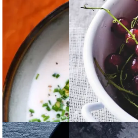
Kold
Kold
hvid
hvid
Rysteribs
Rysteribs
bønnesuppe
bønnesu
ppe
Gem opskrift
Dessert
Gem opskrift
Dansk mad
Sommermad