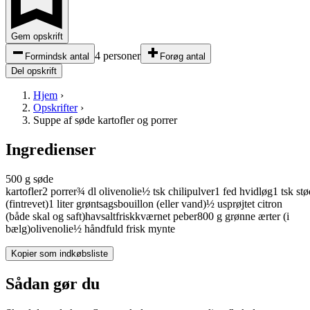
Gem opskrift
4 personer
Formindsk antal
Forøg antal
Del opskrift
Hjem
›
Opskrifter
›
Suppe af søde kartofler og porrer
Ingredienser
500
g
søde
kartofler
2
porrer
¾
dl
olivenolie
½
tsk
chilipulver
1
fed
hvidløg
1
tsk
stø
(fintrevet)
1
liter
grøntsagsbouillon
(eller vand)
½
usprøjtet
citron
(både skal og saft)
havsalt
friskkværnet peber
800
g
grønne
ærter
(i
bælg)
olivenolie
½
håndfuld
frisk
mynte
Kopier som indkøbsliste
Sådan gør du