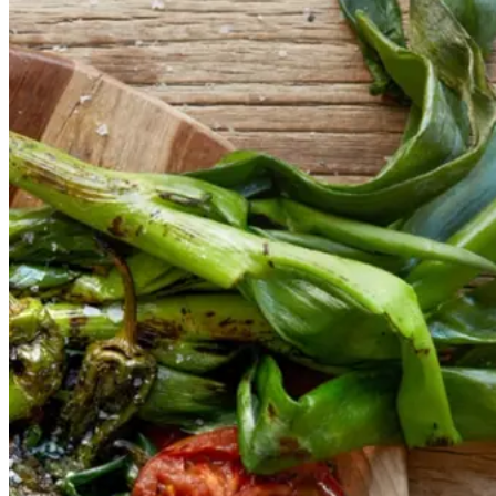
Catalansk
Catalansk
bønnesalat
bønnesala
t
med
med
grillede
grillede
grøntsager
grøntsage
r
og
og
salbitxada-
sauce
salbitxada-
sauce
Gem opskrift
Vegansk
Vegetarisk