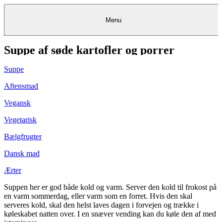
Menu
Suppe af søde kartofler og porrer
Kantine
Restauranter
Køb
Køb
Kantine
gavekort
Restauranter
Kantine
gavekort
&
Køb gavekort
&
Bagerier
Bagerier
Restauranter &
Frokostordning
Bagerier
Kundeservice
Kundeservice
Frokostordning
Kundeservice
Frokostordning
Catering
Foodservice
Catering
Foodservice
&
&
Events
Foodservice
Events
Catering & Events
Suppe
Madkurser
Detail
Detail
Madkurser
Detail
Log ind
&
&
Teambuilding
Mit Meyers
Teambuilding
Madkurse
& Teambuilding
Projekter
Projekter
&
&
rådgivning
rådgivning
Projekter &
Aftensmad
Opskrifter
rådgivning
Opskrifter
Opskrifter
Eventkalender
Eventkalender
Eventkalender
Vegansk
Vegetarisk
Bælgfrugter
Dansk mad
Ærter
Suppen her er god både kold og varm. Server den kold til frokost på
en varm sommerdag, eller varm som en forret. Hvis den skal
serveres kold, skal den helst laves dagen i forvejen og trække i
køleskabet natten over. I en snæver vending kan du køle den af med