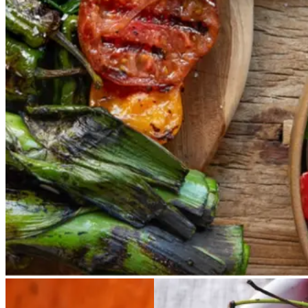
Vores version af den traditionelle
salat empedrat fra det catalanske
køkken. Spis den med brød som
en let frokost eller i et større
måltid som her. Salbitxada minder
noget om en anden ligeledes
catalansk sauce, romesco. I
Catalonien spises den til såkaldte
calcots, der er små porrelignende
løg. Dem griller man helt sorte, så
fjerner man den yderste skal og
dypper det fløjlsbløde løg i
saucen. Calcots er svære at
opdrive på disse kanter, men små
nye porrer kan bruges.