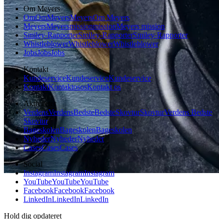
Om Meyers
Om
Om
Meyers
Meyers
Om Meyers
Meyers
Meyers
mission
mission
Meyers mission
Smiley-Rapporter
Smiley-Rapporter
Smiley-Rapporter
Whistleblower
Whistleblower
Whistleblower
Jobs
Jobs
Jobs
Kontakt
Kundeservice
Kundeservice
Kundeservice
Kontakt
Kontakt
os
os
Kontakt os
Aktiviteter
Verdens
Verdens
Bedste
Bedste
Skovtur
Skovtur
Verdens Bedste
Skovtur
Bageskolen
Bageskolen
Bageskolen
Nyheder
Nyheder
Nyheder
Cases
Cases
Cases
Social
Instagram
Instagram
Instagram
YouTube
YouTube
YouTube
Facebook
Facebook
Facebook
LinkedIn
LinkedIn
LinkedIn
Hold dig opdateret