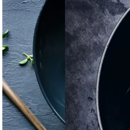
Satja
Satja
de
de
Braiseret
Braiseret
pollo
pollo
oksetværreb
oksetvæ
rreb
Gem opskrift
Gem opskrift
Aftensmad
Dansk mad
Vintermad
Aftensmad