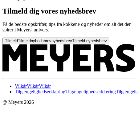
Tilmeld dig vores nyhedsbrev
Få de bedste opskrifter, tips fra kokkene og nyheder om alt det der
spirer i Meyers' univers.
Tilmeld
Tilmeld
nyhedsbrev
nyhedsbrev
Tilmeld nyhedsbrev
Vilkår
Vilkår
Vilkår
Tilgængelighedserklæring
Tilgængelighedserklæring
Tilgængeli
@ Meyers 2026