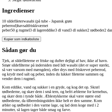
Ingredienser
10
sildefileter
wasabi
(på tube - Japansk grøn
peberrod)
havsalt
friskkværnet
peber
50
g
rugmel
3
dl
lagereddike
3
dl
vand
3
dl
sukker
2
rødbeder
2
da
Kopier som indkøbsliste
Sådan gør du
Tjek, at sildefileterne er friske og dufter dejligt af hav, ikke af havn.
Smør sildefilterne på indersiden med lidt wasabi (det er super stærkt,
så vær varsom med mængden), eller drys med friskrevet peberrod,
og krydr med salt og peber, inden du lukker fileterne sammen og
vender dem i rugmel.
Kom eddike, vand og sukker i en gryde, og kog det op. Skræl
rødbederne, og skær dem i små tern, og befri æblerne for kernehus,
og skær dem i tynde både. Æblestykkerne skal være større end
rødbederne, da tilberedningstiden ikke helt er den samme. Kom
æbler og rødbeder i den varme lage, og lad dem koge med i 2
minutter, så lagen tager både smag og farve.