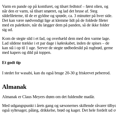
Varm en pande op på komfuret, og tilsæt fedtstof – først olien, og
når den er varm, så tilsæt smørret, og lad det bruse af. Steg
sildefileterne, til de er gyldne og sprøde, ca. 3 minutter på hver side.
Det kan være nødvendigt lige at klemme lidt på de foldede fileter
med en paletkniv, når du lægger dem på panden, så de ikke folder
sig ud.
Kom de stegte sild i et fad, og overhæld dem med den varme lage.
Lad sildene trække i et par dage i køleskabet, inden de spises – de
kan stå i op til 1 uge. Server de stegte rødbedesild på rugbrød, gerne
med kapers og dild på toppen.
Et godt tip
I stedet for wasabi, kan du også bruge 20-30 g friskrevet peberrod.
Almanak
Almanak er Claus Meyers drøm om det fuldendte madår.
Med udgangspunkt i årets gang og sæsonernes skiftende råvarer tilbyd
også syltesager, pålæg, drikkelse, brød og kager. Det hele fordelt ud o