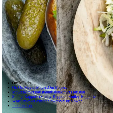
Frokost
Gem opskrift
Aftensmad
Forårsmad
Sommermad
Dansk mad
Om Meyers
Om
Om
Meyers
Meyers
Om Meyers
Meyers
Meyers
mission
mission
Meyers mission
Smiley-Rapporter
Smiley-Rapporter
Smiley-Rapporter
Whistleblower
Whistleblower
Whistleblower
Jobs
Jobs
Jobs