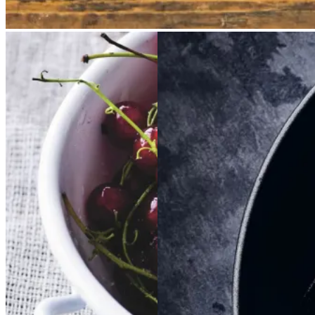
Rysteribs
Rysteribs
Braiseret
Braiseret
oksetværreb
oksetvæ
rreb
Gem opskrift
Dessert
Gem opskrift
Dansk mad
Dansk mad