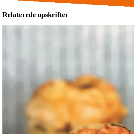
Relaterede opskrifter
Ølandssnegle
Ølands
snegle
med
med
tomat
tomat
og
og
ost
ost
Gem opskrift
Frokost
Disse supersaftige snegle baseret
på vores ølandshvededej er uhyre