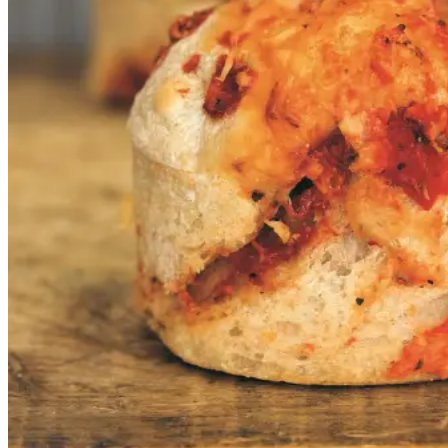
lækre, ungerne elsker dem og hvis
jeg ikke har tid til en ordentlig
frokost, snupper jeg en
ølandssnegl og jeg gør det med
glæde. Her er sneglene rullet med
rå tomatsauce og comté, men du
kan selvfølgelig variere fyldet.