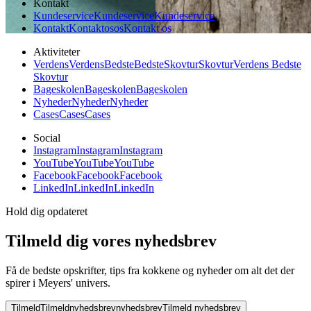
Kontakt
Kundeservice
Kundeservice
Kundeservice
Kontakt
Kontakt
os
os
Kontakt os
Aktiviteter
Verdens
Verdens
Bedste
Bedste
Skovtur
Skovtur
Verdens Bedste
Skovtur
Bageskolen
Bageskolen
Bageskolen
Nyheder
Nyheder
Nyheder
Cases
Cases
Cases
Social
Instagram
Instagram
Instagram
YouTube
YouTube
YouTube
Facebook
Facebook
Facebook
LinkedIn
LinkedIn
LinkedIn
Hold dig opdateret
Tilmeld dig vores nyhedsbrev
Få de bedste opskrifter, tips fra kokkene og nyheder om alt det der
spirer i Meyers' univers.
Tilmeld
Tilmeld
nyhedsbrev
nyhedsbrev
Tilmeld nyhedsbrev