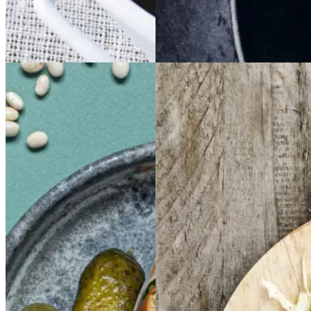
Sommermad
Vintermad
Aftensmad
Sloppy
Sloppy
Joe
Joe
Frikadeller
Frikadell
er
med
med
smørspidskål,
smørsp
idskål,
kartofler
kartofler
og
og
Gem opskrift
sennepsdressing
senn
epsdressing
Morgenmad