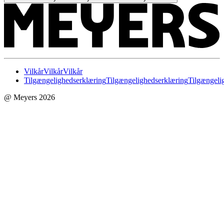
Vilkår
Vilkår
Vilkår
Tilgængelighedserklæring
Tilgængelighedserklæring
Tilgængeli
@ Meyers 2026