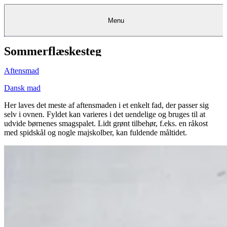
Menu
Sommerflæskesteg
Kantine
Restauranter
Køb
Køb
Kantine
gavekort
Restauranter
Kantine
gavekort
&
Køb gavekort
&
Bagerier
Bagerier
Restauranter &
Frokostordning
Bagerier
Kundeservice
Kundeservice
Frokostordning
Kundeservice
Frokostordning
Catering
Foodservice
Catering
Foodservice
&
&
Events
Foodservice
Events
Catering & Events
Aftensmad
Madkurser
Detail
Detail
Madkurser
Detail
Log ind
&
&
Teambuilding
Mit Meyers
Teambuilding
Madkurse
& Teambuilding
Projekter
Projekter
&
&
rådgivning
rådgivning
Projekter &
Dansk mad
Opskrifter
rådgivning
Opskrifter
Opskrifter
Eventkalender
Eventkalender
Eventkalender
Her laves det meste af aftensmaden i et enkelt fad, der passer sig
selv i ovnen. Fyldet kan varieres i det uendelige og bruges til at
udvide børnenes smagspalet. Lidt grønt tilbehør, f.eks. en råkost
med spidskål og nogle majskolber, kan fuldende måltidet.