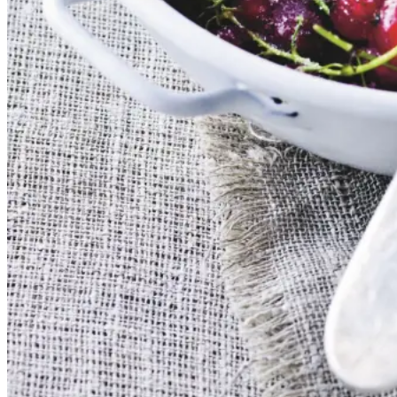
serveres både til is, en kage eller
bare med letpisket flødeskum eller
skyr rørt lind med lidt mælk.