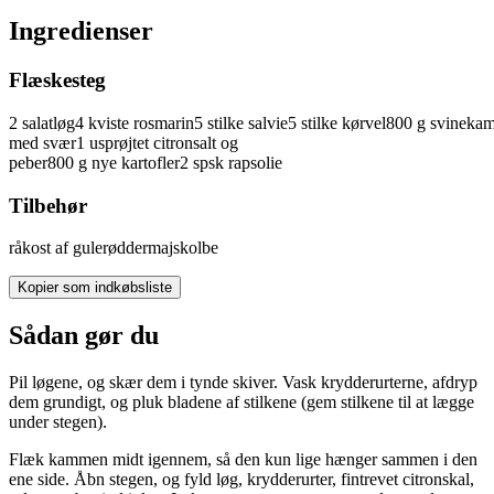
Ingredienser
Flæskesteg
2
salatløg
4
kviste
rosmarin
5
stilke
salvie
5
stilke
kørvel
800
g
svinekam
med svær
1
usprøjtet
citron
salt og
peber
800
g
nye
kartofler
2
spsk
rapsolie
Tilbehør
råkost af gulerødder
majskolbe
Kopier som indkøbsliste
Sådan gør du
Pil løgene, og skær dem i tynde skiver. Vask krydderurterne, afdryp
dem grundigt, og pluk bladene af stilkene (gem stilkene til at lægge
under stegen).
Flæk kammen midt igennem, så den kun lige hænger sammen i den
ene side. Åbn stegen, og fyld løg, krydderurter, fintrevet citronskal,