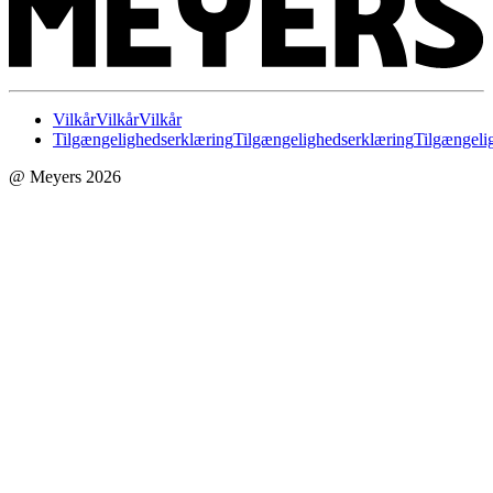
Vilkår
Vilkår
Vilkår
Tilgængelighedserklæring
Tilgængelighedserklæring
Tilgængeli
@ Meyers 2026