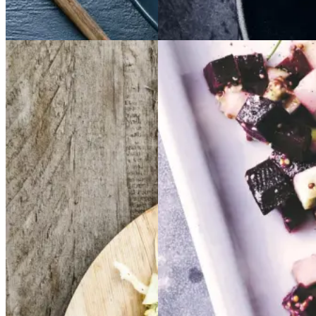
Aftensmad
Frikadeller
Frikadell
Sylte
Sylte
er
med
med
smørspidskål,
smørsp
idskål,
kartofler
kartofler
og
og
Gem opskrift
sennepsdressing
senn
epsdressing
Dansk mad
Frokost