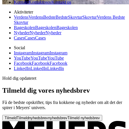
Kontakt
Kontakt
os
os
Kontakt os
Aktiviteter
Verdens
Verdens
Bedste
Bedste
Skovtur
Skovtur
Verdens Bedste
Skovtur
Bageskolen
Bageskolen
Bageskolen
Nyheder
Nyheder
Nyheder
Cases
Cases
Cases
Social
Instagram
Instagram
Instagram
YouTube
YouTube
YouTube
Facebook
Facebook
Facebook
LinkedIn
LinkedIn
LinkedIn
Hold dig opdateret
Tilmeld dig vores nyhedsbrev
Få de bedste opskrifter, tips fra kokkene og nyheder om alt det der
spirer i Meyers' univers.
Tilmeld
Tilmeld
nyhedsbrev
nyhedsbrev
Tilmeld nyhedsbrev