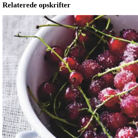
Relaterede opskrifter
Rysteribs
Rysteribs
Gem opskrift
Dessert
Dansk mad
Sommermad
De rødlige bær er en sand
sommerklassiker. De har en frisk
og syrlig smag, som når de koges
op med sukker, udgør et dejligt
tilbehør til søde sager. De kan