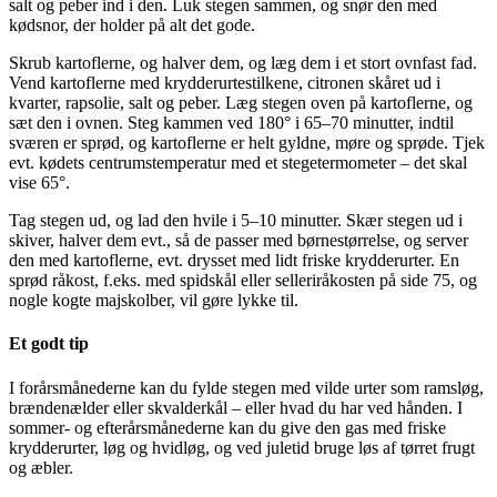
salt og peber ind i den. Luk stegen sammen, og snør den med
kødsnor, der holder på alt det gode.
Skrub kartoflerne, og halver dem, og læg dem i et stort ovnfast fad.
Vend kartoflerne med krydderurtestilkene, citronen skåret ud i
kvarter, rapsolie, salt og peber. Læg stegen oven på kartoflerne, og
sæt den i ovnen. Steg kammen ved 180° i 65–70 minutter, indtil
sværen er sprød, og kartoflerne er helt gyldne, møre og sprøde. Tjek
evt. kødets centrumstemperatur med et stegetermometer – det skal
vise 65°.
Tag stegen ud, og lad den hvile i 5–10 minutter. Skær stegen ud i
skiver, halver dem evt., så de passer med børnestørrelse, og server
den med kartoflerne, evt. drysset med lidt friske krydderurter. En
sprød råkost, f.eks. med spidskål eller selleriråkosten på side 75, og
nogle kogte majskolber, vil gøre lykke til.
Et godt tip
I forårsmånederne kan du fylde stegen med vilde urter som ramsløg,
brændenælder eller skvalderkål – eller hvad du har ved hånden. I
sommer- og efterårsmånederne kan du give den gas med friske
krydderurter, løg og hvidløg, og ved juletid bruge løs af tørret frugt
og æbler.