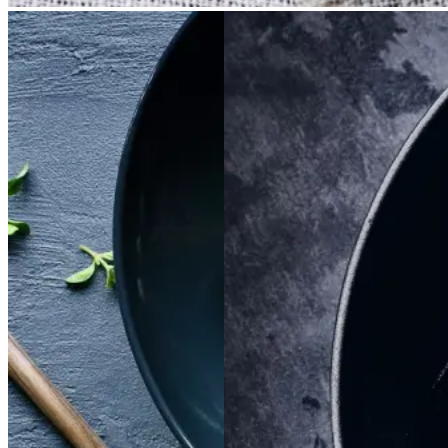
Satja
Satja
de
de
Braiseret
Braiseret
pollo
pollo
oksetværreb
oksetvæ
rreb
Gem opskrift
Gem opskrift
Aftensmad
Dansk mad
Vintermad