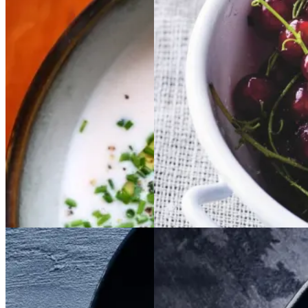
Kold
Kold
hvid
hvid
Rysteribs
Rysteribs
bønnesuppe
bønnesu
ppe
Gem opskrift
Dessert
Gem opskrift
Dansk mad
Sommermad