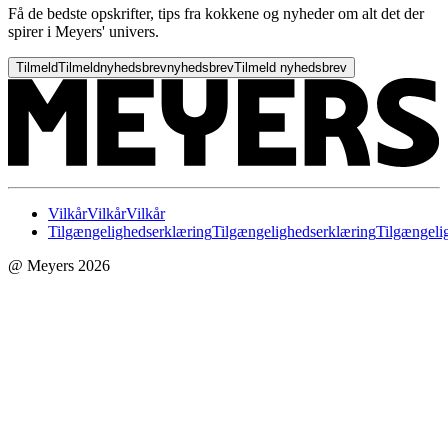
Få de bedste opskrifter, tips fra kokkene og nyheder om alt det der
spirer i Meyers' univers.
Tilmeld
Tilmeld
nyhedsbrev
nyhedsbrev
Tilmeld nyhedsbrev
Vilkår
Vilkår
Vilkår
Tilgængelighedserklæring
Tilgængelighedserklæring
Tilgængeli
@ Meyers 2026