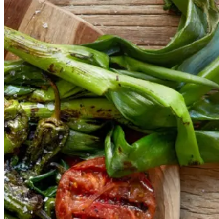
t
med
med
grillede
grillede
grøntsager
grøntsage
r
og
og
salbitxada-
sauce
salbitxada-
sauce
Gem opskrift
Vegansk
Vegetarisk
Vores version af den traditionelle
salat empedrat fra det catalanske
køkken. Spis den med brød som