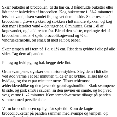
Skær buketter af broccolien, til du har ca. 3 håndfulde buketter eller
lidt under halvdelen af broccolien. Kog buketterne i 1½-2 minutter i
letsaltet vand, dræn vandet fra, og sæt dem til side. Skær resten af
broccolien i grove stykker, og stokken i lidt mindre stykker, og kog
den mør i letsaltet vand – det tager ca. 8 minutter. Gem 1 dl af
kogevandet, og hæld resten fra. Blend den sidste, mørkogte del af
broccolien med 3-4 spsk. broccolikogevand og ½ dl
vindruekerneolie, og smag til med salt og peber.
Skær tempeh ud i tern på 1½ x 1½ cm. Rist dem gyldne i olie på alle
sider. Tag dem af panden.
Pil løg og hvidløg, og hak begge dele fint.
Ordn svampene, og skær dem i store stykker. Steg dem i lidt olie
ved god varme i et par minutter, til de er let gyldne. Tilsæt løg og
hvidløg, og rist et par minutter mere. Tilsæt æblemost,
æblecidereddike og den jævnede grøntsagsbouillon. Skub svampene
til side, og pisk smør i saucen, så den jævner en smule, og kog ved
svag varme i 1-2 minutter. Kom tempeh-ternene tilbage på panden
sammen med persilleblade.
Varm broccolimosen op lige før spisetid. Kom de kogte
broccolibuketter på panden sammen med svampe og tempeh, og