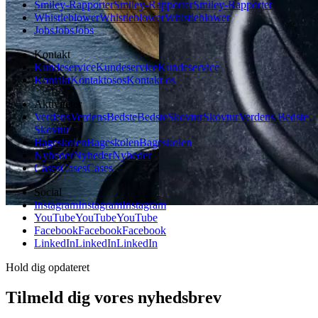
Smiley-Rapporter
Smiley-Rapporter
Smiley-Rapporter
Whistleblower
Whistleblower
Whistleblower
Jobs
Jobs
Jobs
Kontakt
Kundeservice
Kundeservice
Kundeservice
Kontakt
Kontakt
os
os
Kontakt os
Aktiviteter
Verdens
Verdens
Bedste
Bedste
Skovtur
Skovtur
Verdens Bedste
Skovtur
Bageskolen
Bageskolen
Bageskolen
Nyheder
Nyheder
Nyheder
Cases
Cases
Cases
Social
Instagram
Instagram
Instagram
YouTube
YouTube
YouTube
Facebook
Facebook
Facebook
LinkedIn
LinkedIn
LinkedIn
Hold dig opdateret
Tilmeld dig vores nyhedsbrev