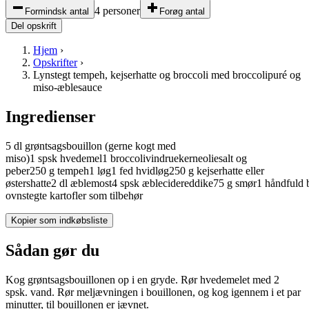
4 personer
Formindsk antal
Forøg antal
Del opskrift
Hjem
›
Opskrifter
›
Lynstegt tempeh, kejserhatte og broccoli med broccolipuré og
miso-æblesauce
Ingredienser
5
dl
grøntsagsbouillon
(gerne kogt med
miso)
1
spsk
hvedemel
1
broccoli
vindruekerneolie
salt og
peber
250
g
tempeh
1
løg
1
fed
hvidløg
250
g
kejserhatte eller
østershatte
2
dl
æblemost
4
spsk
æblecidereddike
75
g
smør
1
håndfuld
ovnstegte kartofler som tilbehør
Kopier som indkøbsliste
Sådan gør du
Kog grøntsagsbouillonen op i en gryde. Rør hvedemelet med 2
spsk. vand. Rør meljævningen i bouillonen, og kog igennem i et par
minutter, til bouillonen er jævnet.