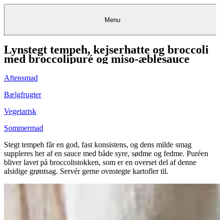
Menu
Lynstegt tempeh, kejserhatte og broccoli
Kantine
Restauranter
Køb
Køb
Kantine
gavekort
Restauranter
Kantine
gavekort
&
Køb gavekort
&
Bagerier
Bagerier
Restauranter &
Frokostordning
Bagerier
Kundeservice
Kundeservice
Frokostordning
Kundeservice
Frokostordning
med broccolipuré og miso-æblesauce
Catering
Foodservice
Catering
Foodservice
&
&
Events
Foodservice
Events
Catering & Events
Madkurser
Detail
Detail
Madkurser
Detail
Log ind
&
&
Teambuilding
Mit Meyers
Teambuilding
Madkurse
Aftensmad
& Teambuilding
Projekter
Projekter
&
&
rådgivning
rådgivning
Projekter &
Opskrifter
rådgivning
Opskrifter
Opskrifter
Bælgfrugter
Eventkalender
Eventkalender
Eventkalender
Vegetarisk
Sommermad
Stegt tempeh får en god, fast konsistens, og dens milde smag
suppleres her af en sauce med både syre, sødme og fedme. Puréen
bliver lavet på broccolistokken, som er en overset del af denne
alsidige grøntsag. Servér gerne ovnstegte kartofler til.