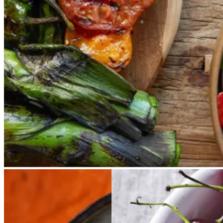
en let frokost eller i et større
måltid som her. Salbitxada minder
noget om en anden ligeledes
catalansk sauce, romesco. I
Catalonien spises den til såkaldte
calcots, der er små porrelignende
løg. Dem griller man helt sorte, så
fjerner man den yderste skal og
dypper det fløjlsbløde løg i
saucen. Calcots er svære at
opdrive på disse kanter, men små
nye porrer kan bruges.