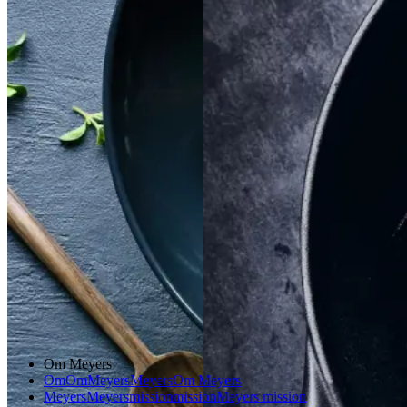
Satja
Satja
de
de
Braiseret
Braiseret
pollo
pollo
oksetværreb
oksetvæ
rreb
Gem opskrift
Gem opskrift
Aftensmad
Dansk mad
Vintermad
Aftensmad
Om Meyers
Om
Om
Meyers
Meyers
Om Meyers
Meyers
Meyers
mission
mission
Meyers mission