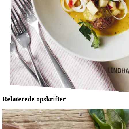
Relaterede opskrifter
Catalansk
Catalansk
bønnesalat
bønnesala