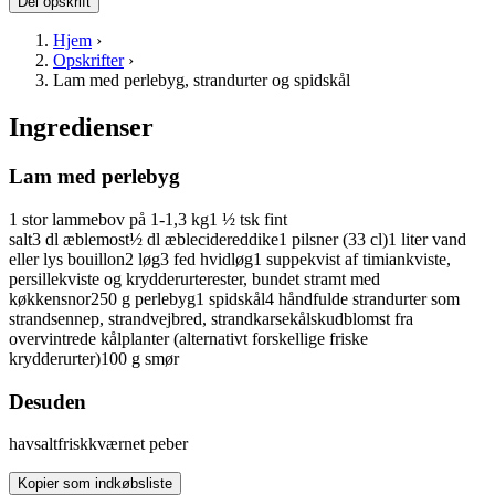
Del opskrift
Hjem
›
Opskrifter
›
Lam med perlebyg, strandurter og spidskål
Ingredienser
Lam med perlebyg
1
stor
lammebov
på 1-1,3 kg
1 ½
tsk
fint
salt
3
dl
æblemost
½
dl
æblecidereddike
1
pilsner
(33 cl)
1
liter
vand
eller lys bouillon
2
løg
3
fed
hvidløg
1
suppekvist af
timiankviste,
persillekviste og krydderurterester, bundet stramt med
køkkensnor
250
g
perlebyg
1
spidskål
4
håndfulde
strandurter
som
strandsennep, strandvejbred, strandkarse
kålskud
blomst
fra
overvintrede kålplanter (alternativt forskellige friske
krydderurter)
100
g
smør
Desuden
havsalt
friskkværnet
peber
Kopier som indkøbsliste