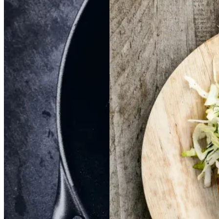
Braiseret
Braiseret
Frikadeller
Frikadell
oksetværreb
oksetvæ
er
med
med
rreb
smørspidskål,
smørsp
idskål,
kartofler
kartofler
og
og
sennepsdressing
senn
epsdressing
Gem opskrift
Dansk mad
Vintermad
Aftensmad
Gem opskrift
Aftensmad
Forårsmad
Sommermad