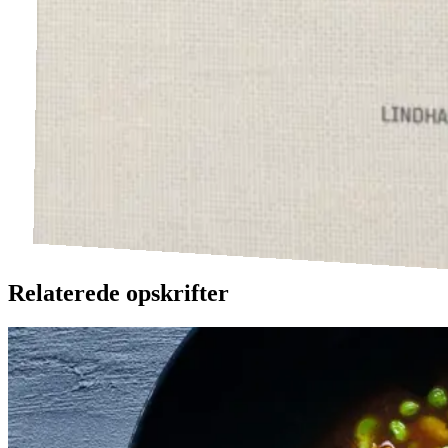
Relaterede opskrifter
Satja
Satja
de
de
pollo
pollo