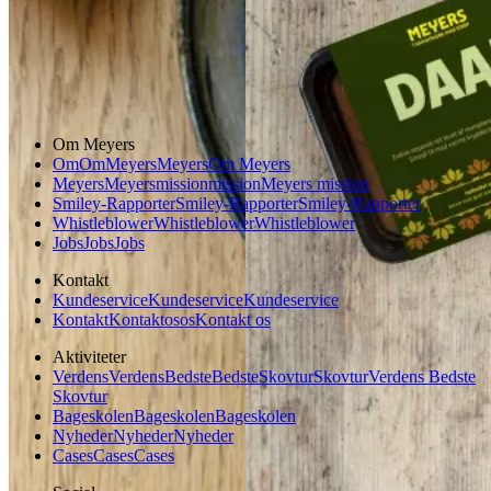
Glutenfri
Aftensmad
Vegetarisk
Vegansk
Om Meyers
Om
Om
Meyers
Meyers
Om Meyers
Meyers
Meyers
mission
mission
Meyers mission
Smiley-Rapporter
Smiley-Rapporter
Smiley-Rapporter
Whistleblower
Whistleblower
Whistleblower
Jobs
Jobs
Jobs
Kontakt
Kundeservice
Kundeservice
Kundeservice
Kontakt
Kontakt
os
os
Kontakt os
Aktiviteter
Verdens
Verdens
Bedste
Bedste
Skovtur
Skovtur
Verdens Bedste
Skovtur
Bageskolen
Bageskolen
Bageskolen
Nyheder
Nyheder
Nyheder
Cases
Cases
Cases