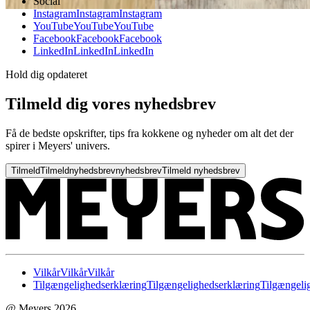
Social
Instagram
Instagram
Instagram
YouTube
YouTube
YouTube
Facebook
Facebook
Facebook
LinkedIn
LinkedIn
LinkedIn
Hold dig opdateret
Tilmeld dig vores nyhedsbrev
Få de bedste opskrifter, tips fra kokkene og nyheder om alt det der
spirer i Meyers' univers.
Tilmeld
Tilmeld
nyhedsbrev
nyhedsbrev
Tilmeld nyhedsbrev
Vilkår
Vilkår
Vilkår
Tilgængelighedserklæring
Tilgængelighedserklæring
Tilgængeli
@ Meyers 2026