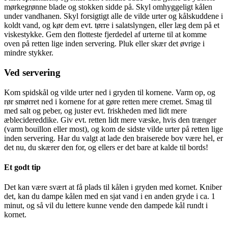
mørkegrønne blade og stokken sidde på. Skyl omhyggeligt kålen
under vandhanen. Skyl forsigtigt alle de vilde urter og kålskuddene i
koldt vand, og kør dem evt. tørre i salatslyngen, eller læg dem på et
viskestykke. Gem den flotteste fjerdedel af urterne til at komme
oven på retten lige inden servering. Pluk eller skær det øvrige i
mindre stykker.
Ved servering
Kom spidskål og vilde urter ned i gryden til kornene. Varm op, og
rør smørret ned i kornene for at gøre retten mere cremet. Smag til
med salt og peber, og juster evt. friskheden med lidt mere
æblecidereddike. Giv evt. retten lidt mere væske, hvis den trænger
(varm bouillon eller most), og kom de sidste vilde urter på retten lige
inden servering. Har du valgt at lade den braiserede bov være hel, er
det nu, du skærer den for, og ellers er det bare at kalde til bords!
Et godt tip
Det kan være svært at få plads til kålen i gryden med kornet. Kniber
det, kan du dampe kålen med en sjat vand i en anden gryde i ca. 1
minut, og så vil du lettere kunne vende den dampede kål rundt i
kornet.