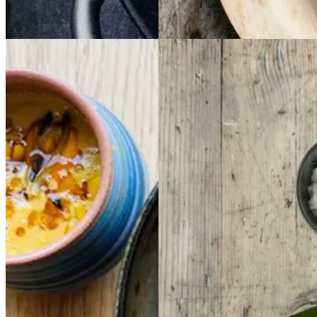
Dansk mad
Cremet
Cremet
Indisk
Indisk
muslingesuppe
musli
daal
daal
ngesuppe
med
med
majs
majs
Gem opskrift
Aftensmad
Gem opskrift