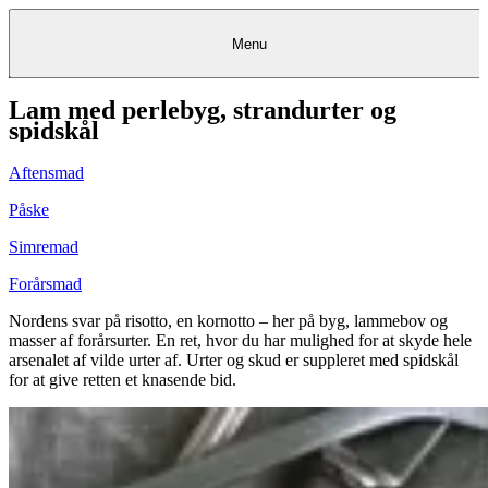
Menu
Lam med perlebyg, strandurter og
Kantine
Restauranter
Køb
Køb
Kantine
gavekort
Restauranter
Kantine
gavekort
&
Køb gavekort
&
Bagerier
Bagerier
Restauranter &
Frokostordning
Bagerier
Kundeservice
Kundeservice
Frokostordning
Kundeservice
Frokostordning
spidskål
Catering
Foodservice
Catering
Foodservice
&
&
Events
Foodservice
Events
Catering & Events
Madkurser
Detail
Detail
Madkurser
Detail
Log ind
&
&
Teambuilding
Mit Meyers
Teambuilding
Madkurse
Aftensmad
& Teambuilding
Projekter
Projekter
&
&
rådgivning
rådgivning
Projekter &
Opskrifter
rådgivning
Opskrifter
Opskrifter
Påske
Eventkalender
Eventkalender
Eventkalender
Simremad
Forårsmad
Nordens svar på risotto, en kornotto – her på byg, lammebov og
masser af forårsurter. En ret, hvor du har mulighed for at skyde hele
arsenalet af vilde urter af. Urter og skud er suppleret med spidskål
for at give retten et knasende bid.