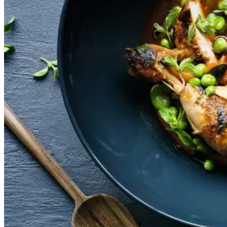
Gem opskrift
Aftensmad
Gustu i La Paz i Bolivia, der
drives af Melting Pot Fonden, og
som har Kamilla Seidler som
køkkenchef, har bidraget med
denne ret fra de bolivianske
højder. Det bolivianske køkken er
nok først og fremmest præget af
spanske indtryk, men med lokale
råvarer. Den elskede kartoffel får
tit en fremtrædende rolle i denne
bjergkøkken ret, som har rødder i
Andesbjergene.