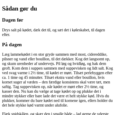
Sådan gør du
Dagen før
Drys salt på kødet, dæk det til, og sæt det i køleskabet, til dagen
efter.
På dagen
Læg lammekødet i en stor gryde sammen med most, cidereddike,
pilsner og vand eller bouillon, til det dækker. Kog det langsomt op,
og skum urenheder af undervejs. Pil løg og hvidløg, og hak dem
groft. Kom dem i suppen sammen med suppevisken og lidt salt. Kog
ved svag varme i 2½ time, til kødet er mørt. Tilsæt perlebyggen efter
ca. 1 time og 45 minutter. Tilsæt ekstra vand eller bouillon, hvis
kornet suger al væden – den færdige konsistens skal være tæt, men
saftig. Tag suppevisken op, når kødet er mørt efter 2½ time, og
kasser den. Nu kan du vælge at tage kødet op og plukke det i
mindre stykker eller bare lade det være et helt stykke kød. Hvis du
plukker, kommer du bare kødet ned til kornene igen, ellers holder du
det hele stykke kød varmt under alufolie.
Flæk spidskålen, og skær den i smalle både – lad gerne de yderste