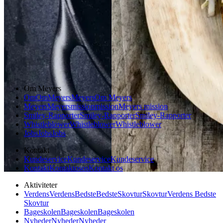
Aftensmad
Forårsmad
Sommermad
Dansk mad
Om Meyers
Om
Om
Meyers
Meyers
Om Meyers
Meyers
Meyers
mission
mission
Meyers mission
Smiley-Rapporter
Smiley-Rapporter
Smiley-Rapporter
Whistleblower
Whistleblower
Whistleblower
Jobs
Jobs
Jobs
Kontakt
Kundeservice
Kundeservice
Kundeservice
Kontakt
Kontakt
os
os
Kontakt os
Aktiviteter
Verdens
Verdens
Bedste
Bedste
Skovtur
Skovtur
Verdens Bedste
Skovtur
Bageskolen
Bageskolen
Bageskolen
Nyheder
Nyheder
Nyheder