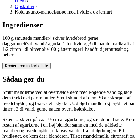
Hjem
›
Opskrifter
›
Kold agurke-mandelsuppe med hvidløg og jernurt
Ingredienser
100
g
smuttede
mandler
4
skiver
hvedebrød
gerne
daggammelt
3
dl
vand
2
agurker
1
fed
hvidløg
3
dl
mandelmælk
saft af
1/2
citron
1
dl
olivenolie
100
g
isterninger
1
håndfuld
jernurt
salt og
peber
Kopier som indkøbsliste
Sådan gør du
Smut mandlerne ved at overhælde dem med kogende vand og lade
dem trække et par minutter. Smut skindet af dem. Skær skorpen af
hvedebrødet, og bræk det i stykker. Udblød mandler og brød i et par
timer i 3 dl vand, gerne natten over i køleskabet.
Skær 12 skiver på ca. 1½ cm af agurkerne, og sæt dem til side. Kom
resten af agurkerne i en høj blender sammen med de udblødte
mandler og hvedebrødet, inklusiv vandet fra udblødningen. Pil
hvidløget, og kom det i blenderen. Tilsæt mandelmælk, citronsaft og