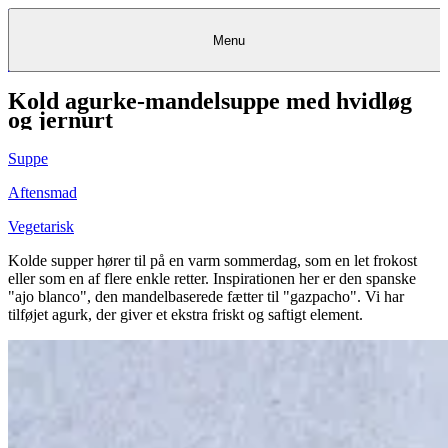
Menu
Kold agurke-mandelsuppe med hvidløg
Kantine
Restauranter
Køb
Køb
Kantine
gavekort
Restauranter
Kantine
gavekort
&
Køb gavekort
&
Bagerier
Bagerier
Restauranter &
Frokostordning
Bagerier
Kundeservice
Kundeservice
Frokostordning
Kundeservice
Frokostordning
og jernurt
Catering
Foodservice
Catering
Foodservice
&
&
Events
Foodservice
Events
Catering & Events
Madkurser
Detail
Detail
Madkurser
Detail
Log ind
&
&
Teambuilding
Mit Meyers
Teambuilding
Madkurse
Suppe
& Teambuilding
Projekter
Projekter
&
&
rådgivning
rådgivning
Projekter &
Opskrifter
rådgivning
Opskrifter
Opskrifter
Aftensmad
Eventkalender
Eventkalender
Eventkalender
Vegetarisk
Kolde supper hører til på en varm sommerdag, som en let frokost
eller som en af flere enkle retter. Inspirationen her er den spanske
"ajo blanco", den mandelbaserede fætter til "gazpacho". Vi har
tilføjet agurk, der giver et ekstra friskt og saftigt element.