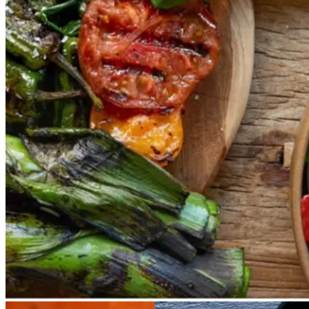
Vegetarisk
Vores version af den traditionelle
salat empedrat fra det catalanske
køkken. Spis den med brød som
en let frokost eller i et større
måltid som her. Salbitxada minder
noget om en anden ligeledes
catalansk sauce, romesco. I
Catalonien spises den til såkaldte
calcots, der er små porrelignende
løg. Dem griller man helt sorte, så
fjerner man den yderste skal og
dypper det fløjlsbløde løg i
saucen. Calcots er svære at
opdrive på disse kanter, men små
nye porrer kan bruges.