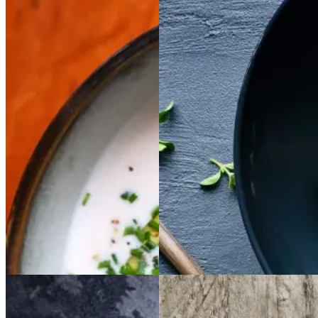
Kold
Kold
hvid
hvid
Satja
Satja
de
de
bønnesuppe
bønnesu
pollo
pollo
ppe
Gem opskrift
Gem opskrift
Aftensmad