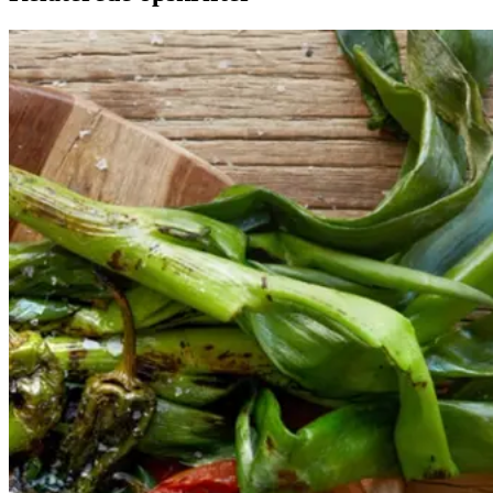
Catalansk
Catalansk
bønnesalat
bønnesala
t
med
med
grillede
grillede
grøntsager
grøntsage
r
og
og
salbitxada-
sauce
salbitxada-
sauce
Gem opskrift
Vegansk