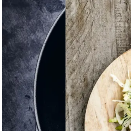
Braiseret
Braiseret
Frikadeller
Frikadell
oksetværreb
oksetvæ
er
med
med
rreb
smørspidskål,
smørsp
idskål,
kartofler
kartofler
og
og
sennepsdressing
senn
epsdressing
Gem opskrift
Dansk mad
Vintermad
Aftensmad
Gem opskrift