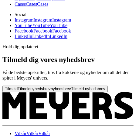
Cases
Cases
Cases
Social
Instagram
Instagram
Instagram
YouTube
YouTube
YouTube
Facebook
Facebook
Facebook
LinkedIn
LinkedIn
LinkedIn
Hold dig opdateret
Tilmeld dig vores nyhedsbrev
Få de bedste opskrifter, tips fra kokkene og nyheder om alt det der
spirer i Meyers' univers.
Tilmeld
Tilmeld
nyhedsbrev
nyhedsbrev
Tilmeld nyhedsbrev
Vilkår
Vilkår
Vilkår