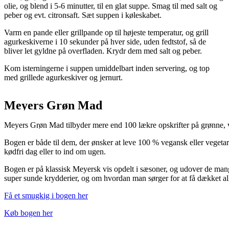
olie, og blend i 5-6 minutter, til en glat suppe. Smag til med salt og
peber og evt. citronsaft. Sæt suppen i køleskabet.
Varm en pande eller grillpande op til højeste temperatur, og grill
agurkeskiverne i 10 sekunder på hver side, uden fedtstof, så de
bliver let gyldne på overfladen. Krydr dem med salt og peber.
Kom isterningerne i suppen umiddelbart inden servering, og top
med grillede agurkeskiver og jernurt.
Meyers Grøn Mad
Meyers Grøn Mad tilbyder mere end 100 lækre opskrifter på grønne, v
Bogen er både til dem, der ønsker at leve 100 % vegansk eller vegetari
kødfri dag eller to ind om ugen.
Bogen er på klassisk Meyersk vis opdelt i sæsoner, og udover de man
super sunde krydderier, og om hvordan man sørger for at få dækket all
Få et smugkig i bogen her
Køb bogen her