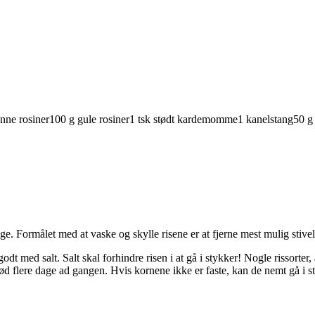
ønne
rosiner
100
g
gule
rosiner
1
tsk
stødt
kardemomme
1
kanelstang
50
g
nge. Formålet med at vaske og skylle risene er at fjerne mest mulig stiv
godt med salt. Salt skal forhindre risen i at gå i stykker! Nogle rissorter
lød flere dage ad gangen. Hvis kornene ikke er faste, kan de nemt gå i s