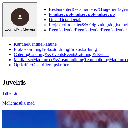
Restauranter
Restauranter
&
&
Bagerier
Bageri
Foodservice
Foodservice
Foodservice
Detail
Detail
Detail
Projekter
Projekter
&
&
rådgivning
rådgivning
Log ind
Mit Meyers
Eventkalender
Eventkalender
Eventkalender
Kantine
Kantine
Kantine
Frokostordning
Frokostordning
Frokostordning
Catering
Catering
&
&
Events
Events
Catering & Events
Madkurser
Madkurser
&
&
Teambuilding
Teambuilding
Madkurser
Opskrifter
Opskrifter
Opskrifter
Juvelris
Tilbehør
Mellemøstlig mad