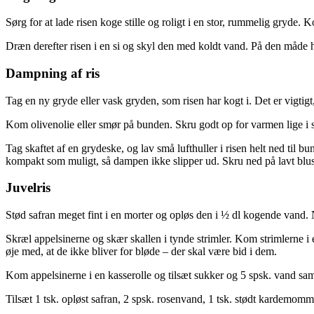
Sørg for at lade risen koge stille og roligt i en stor, rummelig gryde. 
Dræn derefter risen i en si og skyl den med koldt vand. På den måde h
Dampning af ris
Tag en ny gryde eller vask gryden, som risen har kogt i. Det er vigtigt
Kom olivenolie eller smør på bunden. Skru godt op for varmen lige i st
Tag skaftet af en grydeske, og lav små lufthuller i risen helt ned til 
kompakt som muligt, så dampen ikke slipper ud. Skru ned på lavt blus.
Juvelris
Stød safran meget fint i en morter og opløs den i ½ dl kogende vand. 
Skræl appelsinerne og skær skallen i tynde strimler. Kom strimlerne i
øje med, at de ikke bliver for bløde – der skal være bid i dem.
Kom appelsinerne i en kasserolle og tilsæt sukker og 5 spsk. vand sa
Tilsæt 1 tsk. opløst safran, 2 spsk. rosenvand, 1 tsk. stødt kardemom