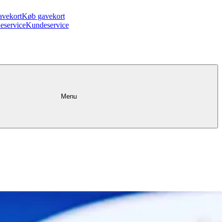
avekort
Køb gavekort
eservice
Kundeservice
Menu