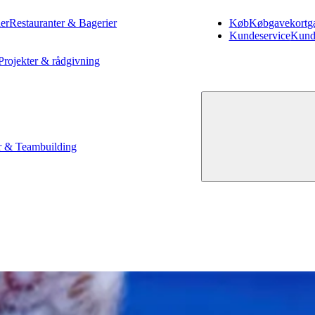
er
Restauranter & Bagerier
Køb
Køb
gavekort
g
Kundeservice
Kund
Projekter & rådgivning
 & Teambuilding