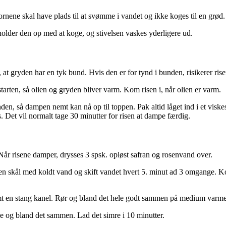
Kornene skal have plads til at svømme i vandet og ikke koges til en grød. 
older den op med at koge, og stivelsen vaskes yderligere ud.
, at gryden har en tyk bund. Hvis den er for tynd i bunden, risikerer ris
arten, så olien og gryden bliver varm. Kom risen i, når olien er varm.
bunden, så dampen nemt kan nå op til toppen. Pak altid låget ind i et vis
 Det vil normalt tage 30 minutter for risen at dampe færdig.
Når risene damper, drysses 3 spsk. opløst safran og rosenvand over.
 en skål med koldt vand og skift vandet hvert 5. minut ad 3 omgange. Ko
mt en stang kanel. Rør og bland det hele godt sammen på medium varme i
me og bland det sammen. Lad det simre i 10 minutter.