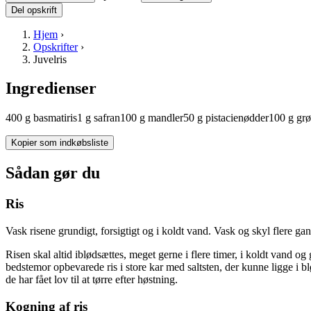
Del opskrift
Hjem
›
Opskrifter
›
Juvelris
Ingredienser
400
g
basmatiris
1
g
safran
100
g
mandler
50
g
pistacienødder
100
g
gr
Kopier som indkøbsliste
Sådan gør du
Ris
Vask risene grundigt, forsigtigt og i koldt vand. Vask og skyl flere ga
Risen skal altid iblødsættes, meget gerne i flere timer, i koldt vand og 
bedstemor opbevarede ris i store kar med saltsten, der kunne ligge i b
de har fået lov til at tørre efter høstning.
Kogning af ris