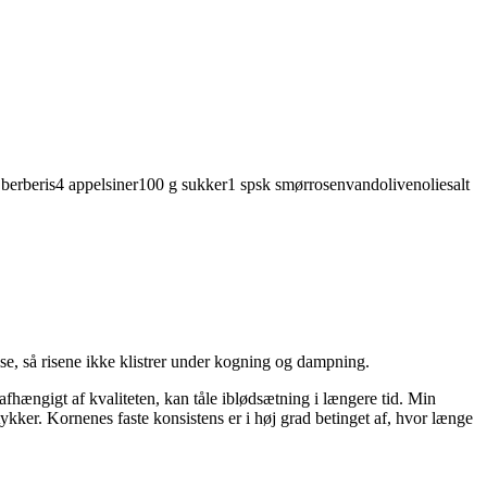
berberis
4
appelsiner
100
g
sukker
1
spsk
smør
rosenvand
olivenolie
salt
else, så risene ikke klistrer under kogning og dampning.
, afhængigt af kvaliteten, kan tåle iblødsætning i længere tid. Min
tykker. Kornenes faste konsistens er i høj grad betinget af, hvor længe