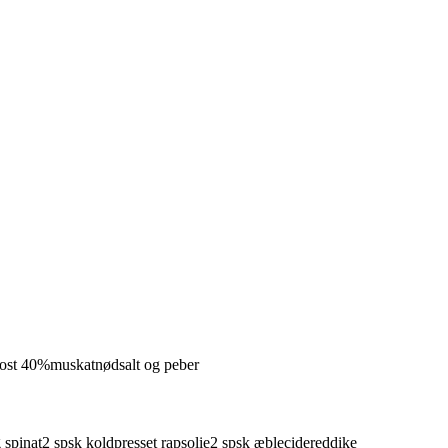
t ost 40%
muskatnød
salt og peber
g
spinat
2
spsk
koldpresset rapsolie
2
spsk
æblecidereddike