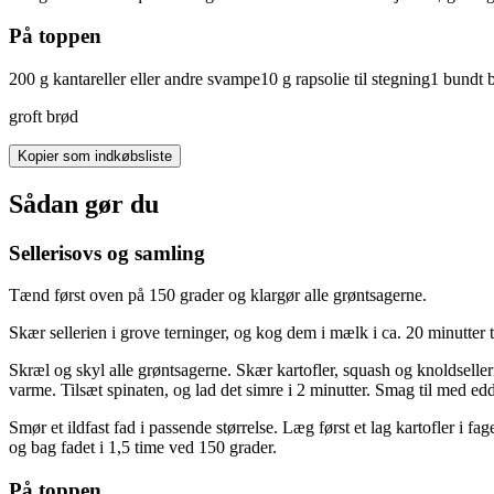
På toppen
200
g
kantareller
eller andre svampe
10
g
rapsolie
til stegning
1
bundt
groft brød
Kopier som indkøbsliste
Sådan gør du
Sellerisovs og samling
Tænd først oven på 150 grader og klargør alle grøntsagerne.
Skær sellerien i grove terninger, og kog dem i mælk i ca. 20 minutter 
Skræl og skyl alle grøntsagerne. Skær kartofler, squash og knoldseller
varme. Tilsæt spinaten, og lad det simre i 2 minutter. Smag til med edd
Smør et ildfast fad i passende størrelse. Læg først et lag kartofler i fag
og bag fadet i 1,5 time ved 150 grader.
På toppen