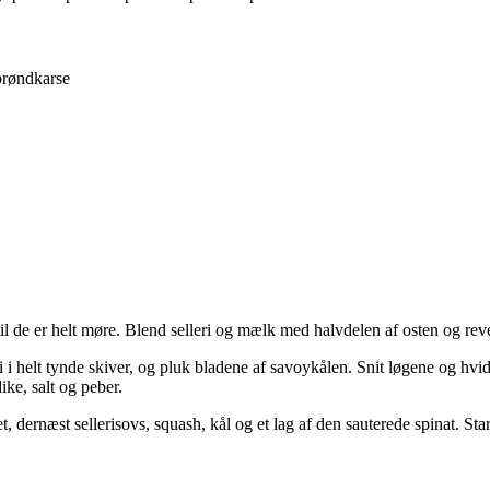
brøndkarse
til de er helt møre. Blend selleri og mælk med halvdelen af osten og re
i i helt tynde skiver, og pluk bladene af savoykålen. Snit løgene og hvid
ike, salt og peber.
et, dernæst sellerisovs, squash, kål og et lag af den sauterede spinat. Star