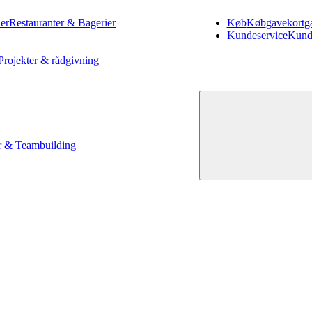
er
Restauranter & Bagerier
Køb
Køb
gavekort
g
Kundeservice
Kund
Projekter & rådgivning
 & Teambuilding