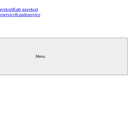
avekort
Køb gavekort
eservice
Kundeservice
Menu