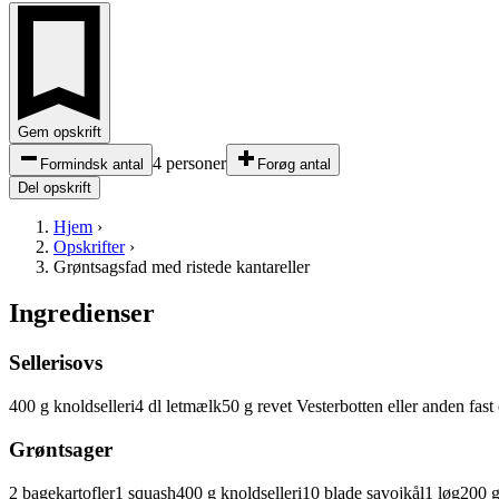
Gem opskrift
4 personer
Formindsk antal
Forøg antal
Del opskrift
Hjem
›
Opskrifter
›
Grøntsagsfad med ristede kantareller
Ingredienser
Sellerisovs
400
g
knoldselleri
4
dl
letmælk
50
g
revet Vesterbotten eller anden fas
Grøntsager
2
bagekartofler
1
squash
400
g
knoldselleri
10
blade
savojkål
1
løg
200