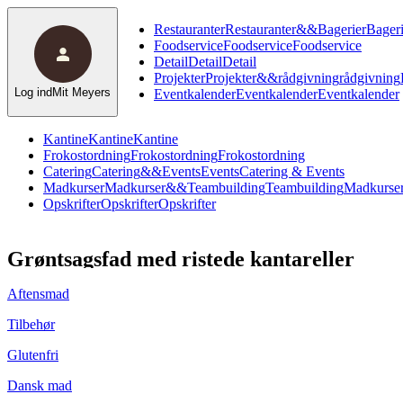
Restauranter
Restauranter
&
&
Bagerier
Bageri
Foodservice
Foodservice
Foodservice
Detail
Detail
Detail
Projekter
Projekter
&
&
rådgivning
rådgivning
Log ind
Mit Meyers
Eventkalender
Eventkalender
Eventkalender
Kantine
Kantine
Kantine
Frokostordning
Frokostordning
Frokostordning
Catering
Catering
&
&
Events
Events
Catering & Events
Madkurser
Madkurser
&
&
Teambuilding
Teambuilding
Madkurser
Opskrifter
Opskrifter
Opskrifter
Grøntsagsfad med ristede kantareller
Aftensmad
Tilbehør
Glutenfri
Dansk mad