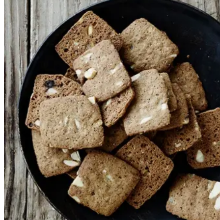
Gem opskrift
Disse forrygende brunkager
smages til med appelsinskal og er
uden sukat. Du kan dog tilsætte
25 g hakket sukat, hvis du ønsker
det. Det er essentielt, at du ikke
overbager dem; knashårde
brunkager er der ikke meget ved.