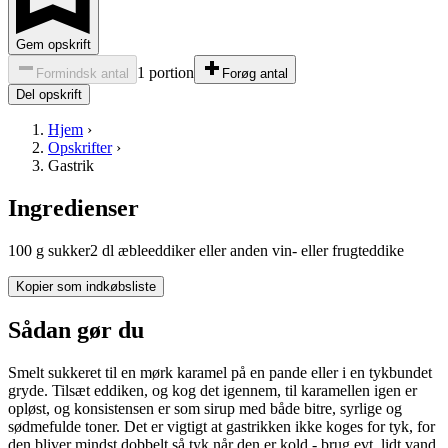
Gem opskrift
1 portion
Formindsk antal
Forøg antal
Del opskrift
Hjem
›
Opskrifter
›
Gastrik
Ingredienser
100
g
sukker
2
dl
æbleeddiker
eller anden vin- eller frugteddike
Kopier som indkøbsliste
Sådan gør du
Smelt sukkeret til en mørk karamel på en pande eller i en tykbundet
gryde. Tilsæt eddiken, og kog det igennem, til karamellen igen er
opløst, og konsistensen er som sirup med både bitre, syrlige og
sødmefulde toner. Det er vigtigt at gastrikken ikke koges for tyk, for
den bliver mindst dobbelt så tyk når den er kold - brug evt. lidt vand