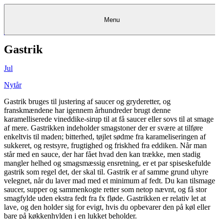
Menu
Gastrik
Kantine
Restauranter
Køb
Køb
Kantine
gavekort
Restauranter
Kantine
gavekort
&
Køb gavekort
&
Bagerier
Bagerier
Restauranter &
Frokostordning
Bagerier
Kundeservice
Kundeservice
Frokostordning
Kundeservice
Frokostordning
Catering
Foodservice
Catering
Foodservice
&
&
Events
Foodservice
Events
Catering & Events
Jul
Madkurser
Detail
Detail
Madkurser
Detail
Log ind
&
&
Teambuilding
Mit Meyers
Teambuilding
Madkurse
& Teambuilding
Projekter
Projekter
&
&
rådgivning
rådgivning
Projekter &
Nytår
Opskrifter
rådgivning
Opskrifter
Opskrifter
Eventkalender
Eventkalender
Eventkalender
Gastrik bruges til justering af saucer og gryderetter, og
franskmændene har igennem århundreder brugt denne
karamelliserede vineddike-sirup til at få saucer eller sovs til at smage
af mere. Gastrikken indeholder smagstoner der er svære at tilføre
enkeltvis til maden; bitterhed, tøjlet sødme fra karameliseringen af
sukkeret, og restsyre, frugtighed og friskhed fra eddiken. Når man
står med en sauce, der har fået hvad den kan trække, men stadig
mangler helhed og smagsmæssig ensretning, er et par spiseskefulde
gastrik som regel det, der skal til. Gastrik er af samme grund uhyre
velegnet, når du laver mad med et minimum af fedt. Du kan tilsmage
saucer, supper og sammenkogte retter som netop nævnt, og få stor
smagfylde uden ekstra fedt fra fx fløde. Gastrikken er relativ let at
lave, og den holder sig for evigt, hvis du opbevarer den på køl eller
bare på køkkenhylden i en lukket beholder.