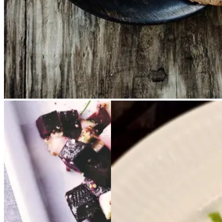
Sylte
Sylte
Boghvedevafler
Bogh
vedevafler
med
med
stenbiderrogn,
stenbi
derrogn,