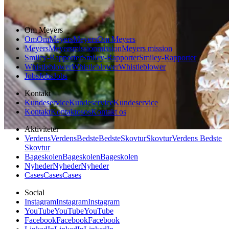
Vintermad
Om Meyers
Om
Om
Meyers
Meyers
Om Meyers
Meyers
Meyers
mission
mission
Meyers mission
Smiley-Rapporter
Smiley-Rapporter
Smiley-Rapporter
Whistleblower
Whistleblower
Whistleblower
Jobs
Jobs
Jobs
Kontakt
Kundeservice
Kundeservice
Kundeservice
Kontakt
Kontakt
os
os
Kontakt os
Aktiviteter
Verdens
Verdens
Bedste
Bedste
Skovtur
Skovtur
Verdens Bedste
Skovtur
Bageskolen
Bageskolen
Bageskolen
Nyheder
Nyheder
Nyheder
Cases
Cases
Cases
Social
Instagram
Instagram
Instagram
YouTube
YouTube
YouTube
Facebook
Facebook
Facebook