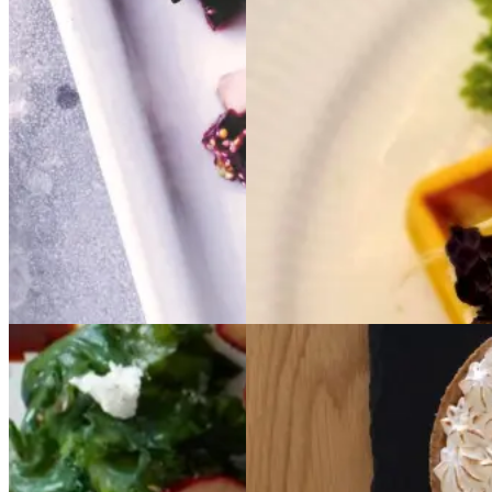
kålskud
kålskud
og
og
ramsløg
ramsløg
Gem opskrift
Dansk mad
Frokost
Gem opskrift
Dansk mad
Forårsmad