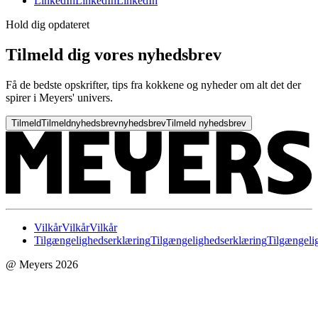
LinkedIn
LinkedIn
LinkedIn
Hold dig opdateret
Tilmeld dig vores nyhedsbrev
Få de bedste opskrifter, tips fra kokkene og nyheder om alt det der
spirer i Meyers' univers.
Tilmeld
Tilmeld
nyhedsbrev
nyhedsbrev
Tilmeld nyhedsbrev
Vilkår
Vilkår
Vilkår
Tilgængelighedserklæring
Tilgængelighedserklæring
Tilgængeli
@ Meyers 2026