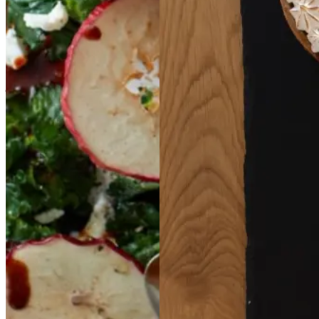
Farsbrød
Farsbrød
Tarte
Tarte
au
au
af
af
Passion
Passion
hasselnødder
hasseln
ødder
og
og
jordskokker
jordsko
kker
med
med
æblesky
æblesky
Gem opskrift
Dessert
Fransk mad
Gem opskrift
Aftensmad
Vegetarisk
Efterårsmad