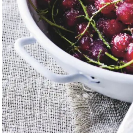
Dansk mad
Sommermad
De rødlige bær er en sand
sommerklassiker. De har en frisk
og syrlig smag, som når de koges
op med sukker, udgør et dejligt
tilbehør til søde sager. De kan
serveres både til is, en kage eller
bare med letpisket flødeskum eller
skyr rørt lind med lidt mælk.