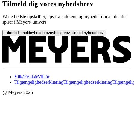
Tilmeld dig vores nyhedsbrev
Få de bedste opskrifter, tips fra kokkene og nyheder om alt det der
spirer i Meyers' univers.
Tilmeld
Tilmeld
nyhedsbrev
nyhedsbrev
Tilmeld nyhedsbrev
Vilkår
Vilkår
Vilkår
Tilgængelighedserklæring
Tilgængelighedserklæring
Tilgængeli
@ Meyers 2026