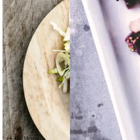
kartofler
kartofler
og
og
Gem opskrift
sennepsdressing
senn
epsdressing
Dansk mad
Frokost
Gem opskrift
Aftensmad
Forårsmad
Sommermad
Dansk mad
Om Meyers