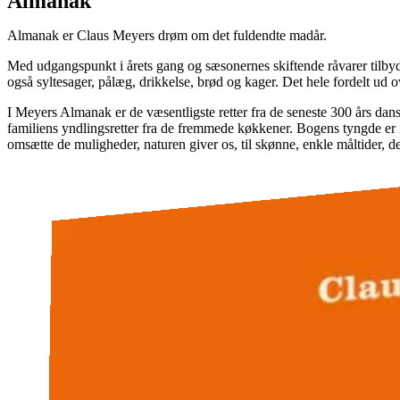
Almanak
Almanak er Claus Meyers drøm om det fuldendte madår.
Med udgangspunkt i årets gang og sæsonernes skiftende råvarer tilbyd
også syltesager, pålæg, drikkelse, brød og kager. Det hele fordelt ud o
I Meyers Almanak er de væsentligste retter fra de seneste 300 års dan
familiens yndlingsretter fra de fremmede køkkener. Bogens tyngde er i
omsætte de muligheder, naturen giver os, til skønne, enkle måltider, de