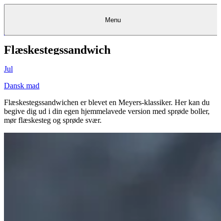
Menu
Flæskestegssandwich
Kantine
Restauranter
Køb
Køb
Kantine
gavekort
Restauranter
Kantine
gavekort
&
Køb gavekort
&
Bagerier
Bagerier
Restauranter &
Frokostordning
Bagerier
Kundeservice
Kundeservice
Frokostordning
Kundeservice
Frokostordning
Catering
Foodservice
Catering
Foodservice
&
&
Events
Foodservice
Events
Catering & Events
Jul
Madkurser
Detail
Detail
Madkurser
Detail
Log ind
&
&
Teambuilding
Mit Meyers
Teambuilding
Madkurse
& Teambuilding
Projekter
Projekter
&
&
rådgivning
rådgivning
Projekter &
Dansk mad
Opskrifter
rådgivning
Opskrifter
Opskrifter
Eventkalender
Eventkalender
Eventkalender
Flæskestegssandwichen er blevet en Meyers-klassiker. Her kan du
begive dig ud i din egen hjemmelavede version med sprøde boller,
mør flæskesteg og sprøde svær.