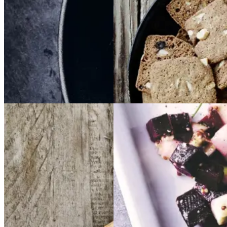
Gem opskrift
Gem opskrift
Dansk mad
Vintermad
Aftensmad
Frikadeller
Frikadell
Sylte
Sylte
er
med
med
smørspidskål,
smørsp
idskål,