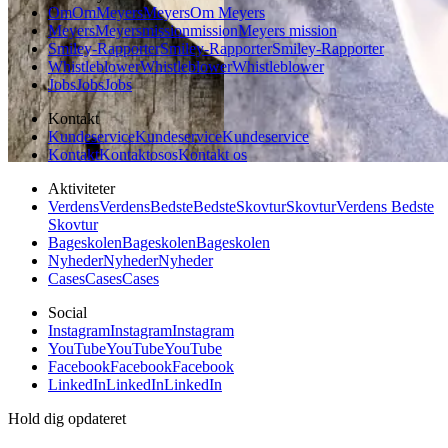
Om
Om
Meyers
Meyers
Om Meyers
Meyers
Meyers
mission
mission
Meyers mission
Smiley-Rapporter
Smiley-Rapporter
Smiley-Rapporter
Whistleblower
Whistleblower
Whistleblower
Jobs
Jobs
Jobs
Kontakt
Kundeservice
Kundeservice
Kundeservice
Kontakt
Kontakt
os
os
Kontakt os
Aktiviteter
Verdens
Verdens
Bedste
Bedste
Skovtur
Skovtur
Verdens Bedste
Skovtur
Bageskolen
Bageskolen
Bageskolen
Nyheder
Nyheder
Nyheder
Cases
Cases
Cases
Social
Instagram
Instagram
Instagram
YouTube
YouTube
YouTube
Facebook
Facebook
Facebook
LinkedIn
LinkedIn
LinkedIn
Hold dig opdateret