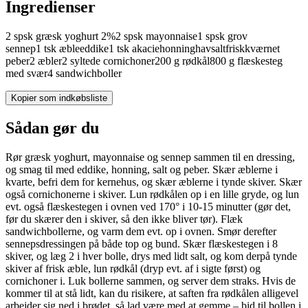
Ingredienser
2
spsk
græsk yoghurt
2%
2
spsk
mayonnaise
1
spsk
grov
sennep
1
tsk
æbleeddike
1
tsk
akaciehonning
havsalt
friskkværnet
peber
2
æbler
2
syltede
cornichoner
200
g
rødkål
800
g
flæskesteg
med svær
4
sandwichboller
Kopier som indkøbsliste
Sådan gør du
Rør græsk yoghurt, mayonnaise og sennep sammen til en dressing,
og smag til med eddike, honning, salt og peber. Skær æblerne i
kvarte, befri dem for kernehus, og skær æblerne i tynde skiver. Skær
også cornichonerne i skiver. Lun rødkålen op i en lille gryde, og lun
evt. også flæskestegen i ovnen ved 170° i 10-15 minutter (gør det,
før du skærer den i skiver, så den ikke bliver tør). Flæk
sandwichbollerne, og varm dem evt. op i ovnen. Smør derefter
sennepsdressingen på både top og bund. Skær flæskestegen i 8
skiver, og læg 2 i hver bolle, drys med lidt salt, og kom derpå tynde
skiver af frisk æble, lun rødkål (dryp evt. af i sigte først) og
cornichoner i. Luk bollerne sammen, og server dem straks. Hvis de
kommer til at stå lidt, kan du risikere, at saften fra rødkålen alligevel
arbejder sig ned i brødet, så lad være med at gemme – bid til bollen i