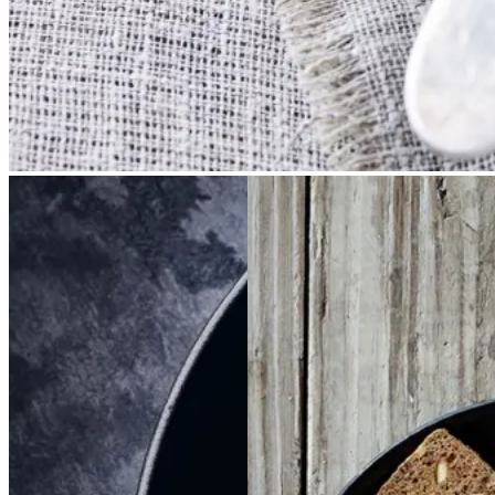
Braiseret
Braiseret
Brunkager
Brunkage
oksetværreb
oksetvæ
r
rreb