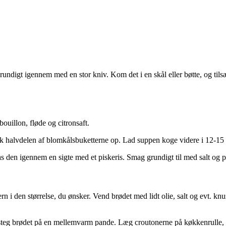
rundigt igennem med en stor kniv. Kom det i en skål eller bøtte, og til
illon, fløde og citronsaft.
 fisk halvdelen af blomkålsbuketterne op. Lad suppen koge videre i 12-15 
as den igennem en sigte med et piskeris. Smag grundigt til med salt og 
n i den størrelse, du ønsker. Vend brødet med lidt olie, salt og evt. kn
ler steg brødet på en mellemvarm pande. Læg croutonerne på køkkenrulle, 