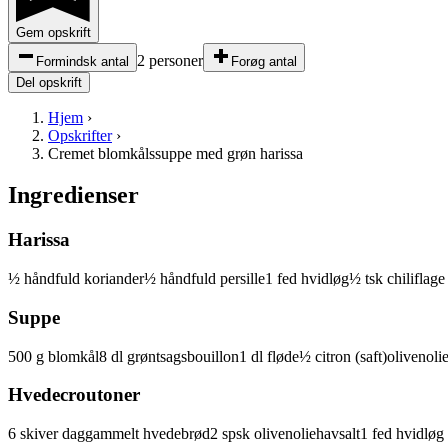
Gem opskrift
2 personer
Formindsk antal
Forøg antal
Del opskrift
Hjem
›
Opskrifter
›
Cremet blomkålssuppe med grøn harissa
Ingredienser
Harissa
½
håndfuld
koriander
½
håndfuld
persille
1
fed
hvidløg
½
tsk
chiliflage
Suppe
500
g
blomkål
8
dl
grøntsagsbouillon
1
dl
fløde
½
citron
(saft)
olivenoli
Hvedecroutoner
6
skiver
daggammelt
hvedebrød
2
spsk
olivenolie
havsalt
1
fed
hvidløg