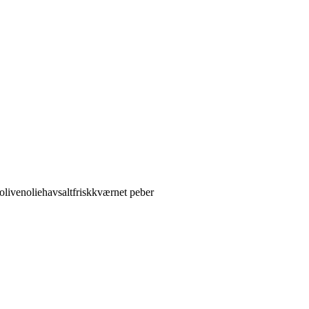
olivenolie
havsalt
friskkværnet peber