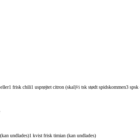
eller
1
frisk
chili
1
usprøjtet
citron
(skal)
½
tsk
stødt
spidskommen
3
spsk
e
(kan undlades)
1
kvist
frisk
timian
(kan undlades)