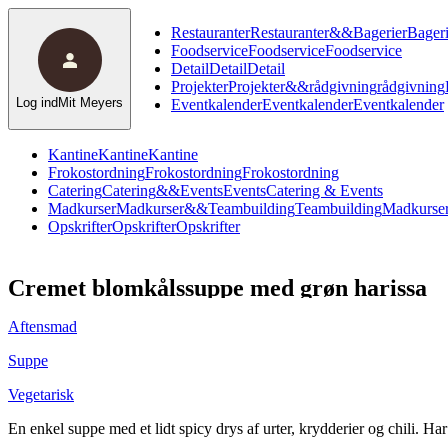
Restauranter
Restauranter
&
&
Bagerier
Bageri
Foodservice
Foodservice
Foodservice
Detail
Detail
Detail
Projekter
Projekter
&
&
rådgivning
rådgivning
Log ind
Mit Meyers
Eventkalender
Eventkalender
Eventkalender
Kantine
Kantine
Kantine
Frokostordning
Frokostordning
Frokostordning
Catering
Catering
&
&
Events
Events
Catering & Events
Madkurser
Madkurser
&
&
Teambuilding
Teambuilding
Madkurser
Opskrifter
Opskrifter
Opskrifter
Cremet blomkålssuppe med grøn harissa
Aftensmad
Suppe
Vegetarisk
En enkel suppe med et lidt spicy drys af urter, krydderier og chili. Har d