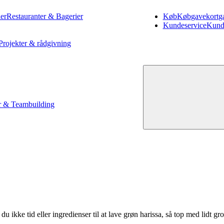
er
Restauranter & Bagerier
Køb
Køb
gavekort
g
Kundeservice
Kund
Projekter & rådgivning
 & Teambuilding
u ikke tid eller ingredienser til at lave grøn harissa, så top med lidt gro