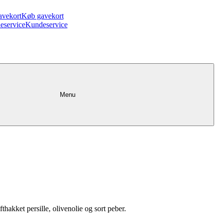
avekort
Køb gavekort
eservice
Kundeservice
Menu
fthakket persille, olivenolie og sort peber.