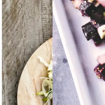
Frikadeller
Frikadell
Sylte
Sylte
er
med
med
smørspidskål,
smørsp
idskål,
kartofler
kartofler
og
og
Gem opskrift
sennepsdressing
senn
epsdressing
Dansk mad
Frokost
Gem opskrift