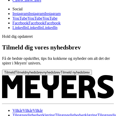
Cases
Cases
Cases
Social
Instagram
Instagram
Instagram
YouTube
YouTube
YouTube
Facebook
Facebook
Facebook
LinkedIn
LinkedIn
LinkedIn
Hold dig opdateret
Tilmeld dig vores nyhedsbrev
Få de bedste opskrifter, tips fra kokkene og nyheder om alt det der
spirer i Meyers' univers.
Tilmeld
Tilmeld
nyhedsbrev
nyhedsbrev
Tilmeld nyhedsbrev
Vilkår
Vilkår
Vilkår
Tilgængelighedserklæring
Tilgængelighedserklæring
Tilgængeli