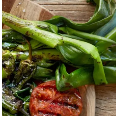
t
med
med
grillede
grillede
grøntsager
grøntsage
r
og
og
salbitxada-
sauce
salbitxada-
sauce
Gem opskrift
Vegansk
Vegetarisk
Vores version af den traditionelle
salat empedrat fra det catalanske
køkken. Spis den med brød som
en let frokost eller i et større