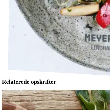
Relaterede opskrifter
Catalansk
Catalansk
bønnesalat
bønnesala