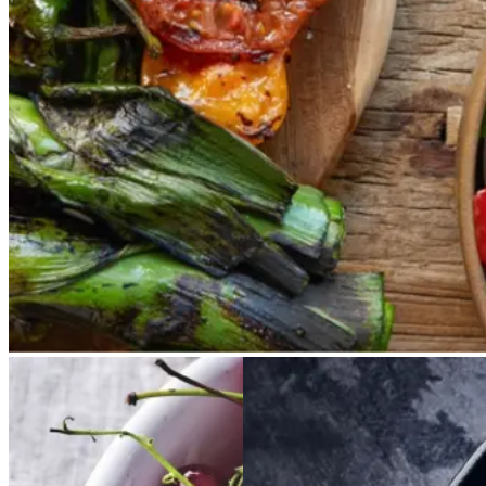
måltid som her. Salbitxada minder
noget om en anden ligeledes
catalansk sauce, romesco. I
Catalonien spises den til såkaldte
calcots, der er små porrelignende
løg. Dem griller man helt sorte, så
fjerner man den yderste skal og
dypper det fløjlsbløde løg i
saucen. Calcots er svære at
opdrive på disse kanter, men små
nye porrer kan bruges.