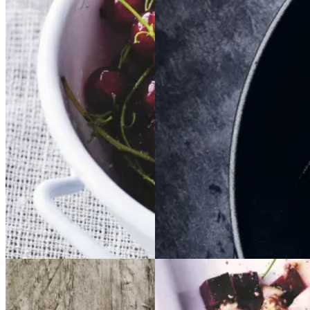
Rysteribs
Rysteribs
Braiseret
Braiseret
oksetværreb
oksetvæ
rreb
Gem opskrift
Dessert
Gem opskrift
Dansk mad
Dansk mad
Sommermad
Vintermad
Aftensmad