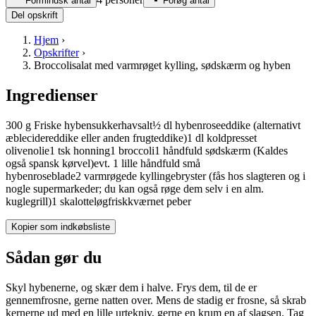
Formindsk antal
Forøg antal
Del opskrift
Hjem
›
Opskrifter
›
Broccolisalat med varmrøget kylling, sødskærm og hyben
Ingredienser
300
g
Friske
hyben
sukker
havsalt
½
dl
hybenroseeddike
(alternativt
æblecidereddike eller anden frugteddike)
1
dl
koldpresset
olivenolie
1
tsk
honning
1
broccoli
1
håndfuld
sødskærm
(Kaldes
også spansk kørvel)
evt. 1 lille håndfuld små
hybenroseblade
2
varmrøgede
kyllingebryster
(fås hos slagteren og i
nogle supermarkeder; du kan også røge dem selv i en alm.
kuglegrill)
1
skalotteløg
friskkværnet
peber
Kopier som indkøbsliste
Sådan gør du
Skyl hybenerne, og skær dem i halve. Frys dem, til de er
gennemfrosne, gerne natten over. Mens de stadig er frosne, så skrab
kernerne ud med en lille urtekniv, gerne en krum en af slagsen. Tag