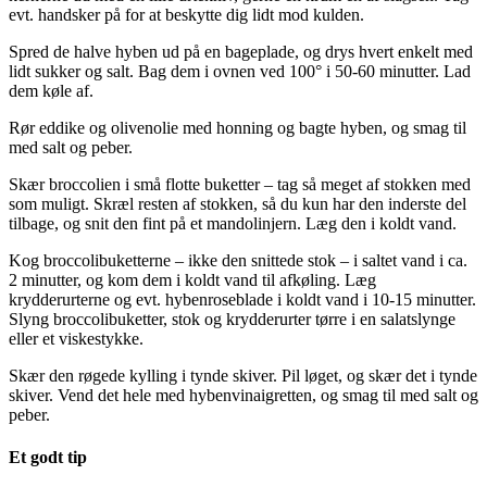
evt. handsker på for at beskytte dig lidt mod kulden.
Spred de halve hyben ud på en bageplade, og drys hvert enkelt med
lidt sukker og salt. Bag dem i ovnen ved 100° i 50-60 minutter. Lad
dem køle af.
Rør eddike og olivenolie med honning og bagte hyben, og smag til
med salt og peber.
Skær broccolien i små flotte buketter – tag så meget af stokken med
som muligt. Skræl resten af stokken, så du kun har den inderste del
tilbage, og snit den fint på et mandolinjern. Læg den i koldt vand.
Kog broccolibuketterne – ikke den snittede stok – i saltet vand i ca.
2 minutter, og kom dem i koldt vand til afkøling. Læg
krydderurterne og evt. hybenroseblade i koldt vand i 10-15 minutter.
Slyng broccolibuketter, stok og krydderurter tørre i en salatslynge
eller et viskestykke.
Skær den røgede kylling i tynde skiver. Pil løget, og skær det i tynde
skiver. Vend det hele med hybenvinaigretten, og smag til med salt og
peber.
Et godt tip