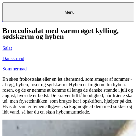
Menu
Broccolisalat med varmrøget kylling,
Kantine
Restauranter
Køb
Køb
Kantine
gavekort
Restauranter
Kantine
gavekort
&
Køb gavekort
&
Bagerier
Bagerier
Restauranter &
Frokostordning
Bagerier
Kundeservice
Kundeservice
Frokostordning
Kundeservice
Frokostordning
sødskærm og hyben
Catering
Foodservice
Catering
Foodservice
&
&
Events
Foodservice
Events
Catering & Events
Madkurser
Detail
Detail
Madkurser
Detail
Log ind
&
&
Teambuilding
Mit Meyers
Teambuilding
Madkurse
Salat
& Teambuilding
Projekter
Projekter
&
&
rådgivning
rådgivning
Projekter &
Opskrifter
rådgivning
Opskrifter
Opskrifter
Dansk mad
Eventkalender
Eventkalender
Eventkalender
Sommermad
En skøn frokostsalat eller en let aftensmad, som smager af sommer -
af røg, hyben, roser og sødskærm. Hyben er frugterne fra hyben-
rosen, og de er nemme at komme til langs de danske strande i juli og
august, hvor de er bedst. De kræver lidt tålmodighed, når frøene skal
ud, men fryseteknikken, som bruges her i opskriften, hjælper på det.
Hvis du samler hyben alligevel, så kog nogle af dem med sukker og
lidt vand, så har du en skøn hybenmarmelade.