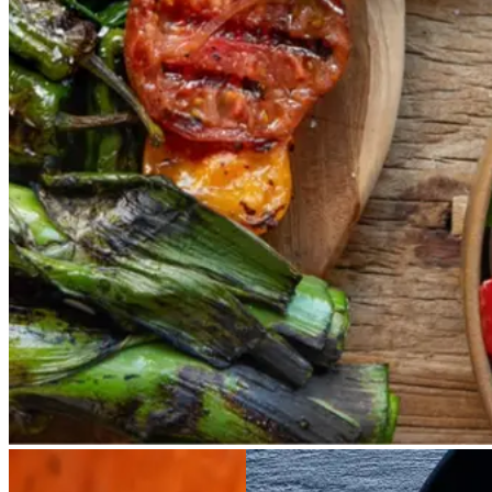
Vores version af den traditionelle
salat empedrat fra det catalanske
køkken. Spis den med brød som
en let frokost eller i et større
måltid som her. Salbitxada minder
noget om en anden ligeledes
catalansk sauce, romesco. I
Catalonien spises den til såkaldte
calcots, der er små porrelignende
løg. Dem griller man helt sorte, så
fjerner man den yderste skal og
dypper det fløjlsbløde løg i
saucen. Calcots er svære at
opdrive på disse kanter, men små
nye porrer kan bruges.