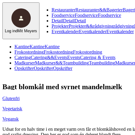
Restauranter
Restauranter
&
&
Bagerier
Bageri
Foodservice
Foodservice
Foodservice
Detail
Detail
Detail
Projekter
Projekter
&
&
rådgivning
rådgivning
Log ind
Mit Meyers
Eventkalender
Eventkalender
Eventkalender
Kantine
Kantine
Kantine
Frokostordning
Frokostordning
Frokostordning
Catering
Catering
&
&
Events
Events
Catering & Events
Madkurser
Madkurser
&
&
Teambuilding
Teambuilding
Madkurser
Opskrifter
Opskrifter
Opskrifter
Bagt blomkål med syrnet mandelmælk
Glutenfri
Vegetarisk
Vegansk
Udsat for en halv time i en meget varm ovn får et blomkålshoved en læk
god syrlig dressing. Den her er god som én deleret blandt flere.