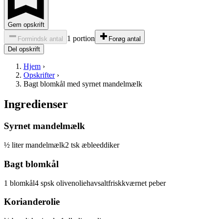
Gem opskrift
1 portion
Formindsk antal
Forøg antal
Del opskrift
Hjem
›
Opskrifter
›
Bagt blomkål med syrnet mandelmælk
Ingredienser
Syrnet mandelmælk
½
liter
mandelmælk
2
tsk
æbleeddiker
Bagt blomkål
1
blomkål
4
spsk
olivenolie
havsalt
friskkværnet peber
Korianderolie