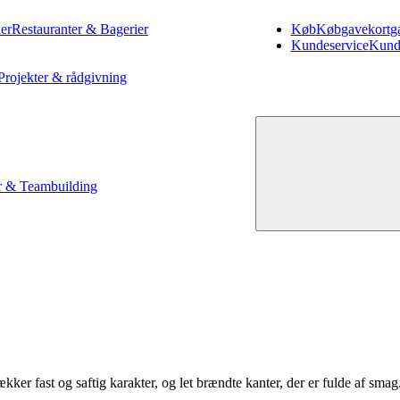
er
Restauranter & Bagerier
Køb
Køb
gavekort
g
Kundeservice
Kund
Projekter & rådgivning
 & Teambuilding
ker fast og saftig karakter, og let brændte kanter, der er fulde af smag. 