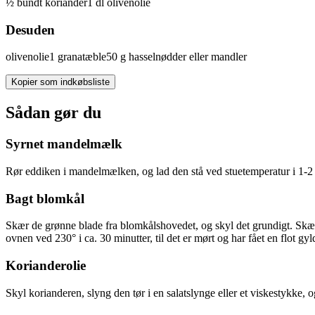
½
bundt
koriander
1
dl
olivenolie
Desuden
olivenolie
1
granatæble
50
g
hasselnødder
eller mandler
Kopier som indkøbsliste
Sådan gør du
Syrnet mandelmælk
Rør eddiken i mandelmælken, og lad den stå ved stuetemperatur i 1-2 t
Bagt blomkål
Skær de grønne blade fra blomkålshovedet, og skyl det grundigt. Skær 
ovnen ved 230° i ca. 30 minutter, til det er mørt og har fået en flot g
Korianderolie
Skyl korianderen, slyng den tør i en salatslynge eller et viskestykke, o