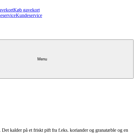
avekort
Køb gavekort
eservice
Kundeservice
Menu
Det kalder på et friskt pift fra f.eks. koriander og granatæble og en