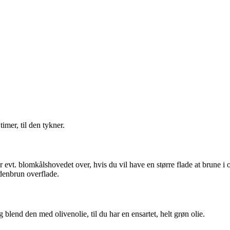
imer, til den tykner.
evt. blomkålshovedet over, hvis du vil have en større flade at brune i 
yldenbrun overflade.
g blend den med olivenolie, til du har en ensartet, helt grøn olie.