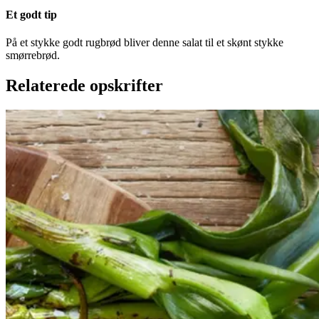
Et godt tip
På et stykke godt rugbrød bliver denne salat til et skønt stykke
smørrebrød.
Relaterede opskrifter
Catalansk
Catalansk
bønnesalat
bønnesala
t
med
med
grillede
grillede
grøntsager
grøntsage
r
og
og
salbitxada-
sauce
salbitxada-
sauce