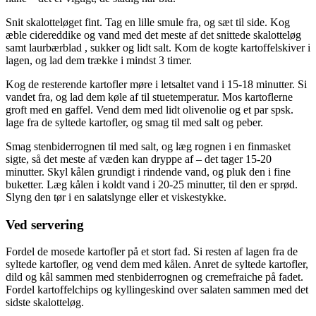
Snit skalotteløget fint. Tag en lille smule fra, og sæt til side. Kog
æble­ cidereddike og vand med det meste af det snittede skalotteløg
samt laurbærblad , sukker og lidt salt. Kom de kogte kartoffelskiver i
lagen, og lad dem trække i mindst 3 timer.
Kog de resterende kartofler møre i letsaltet vand i 15­-18 minutter. Si
vandet fra, og lad dem køle af til stuetemperatur. Mos kartoflerne
groft med en gaffel. Vend dem med lidt olivenolie og et par spsk.
lage fra de syltede kartofler, og smag til med salt og peber.
Smag stenbiderrognen til med salt, og læg rognen i en finmasket
sigte, så det meste af væden kan dryppe af – det tager 15­-20
minutter. Skyl kålen grundigt i rindende vand, og pluk den i fine
buketter. Læg kålen i koldt vand i 20­-25 minutter, til den er sprød.
Slyng den tør i en salatslynge eller et viskestykke.
Ved servering
Fordel de mosede kartofler på et stort fad. Si resten af lagen fra de
syltede kartofler, og vend dem med kålen. Anret de syltede kartofler,
dild og kål sammen med stenbiderrognen og cremefraiche på fadet.
Fordel kartoffel­chips og kyllingeskind over salaten sammen med det
sidste skalotteløg.