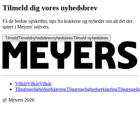
Tilmeld dig vores nyhedsbrev
Få de bedste opskrifter, tips fra kokkene og nyheder om alt det der
spirer i Meyers' univers.
Tilmeld
Tilmeld
nyhedsbrev
nyhedsbrev
Tilmeld nyhedsbrev
Vilkår
Vilkår
Vilkår
Tilgængelighedserklæring
Tilgængelighedserklæring
Tilgængeli
@ Meyers 2026