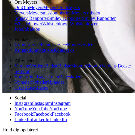
Om Meyers
Om
Om
Meyers
Meyers
Om Meyers
Meyers
Meyers
mission
mission
Meyers mission
Smiley-Rapporter
Smiley-Rapporter
Smiley-Rapporter
Whistleblower
Whistleblower
Whistleblower
Jobs
Jobs
Jobs
Kontakt
Kundeservice
Kundeservice
Kundeservice
Kontakt
Kontakt
os
os
Kontakt os
Aktiviteter
Verdens
Verdens
Bedste
Bedste
Skovtur
Skovtur
Verdens Bedste
Skovtur
Bageskolen
Bageskolen
Bageskolen
Nyheder
Nyheder
Nyheder
Cases
Cases
Cases
Social
Instagram
Instagram
Instagram
YouTube
YouTube
YouTube
Facebook
Facebook
Facebook
LinkedIn
LinkedIn
LinkedIn
Hold dig opdateret