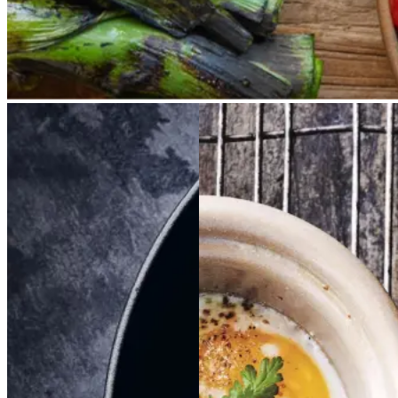
Braiseret
Braiseret
Æg
Æg
i
i
oksetværreb
oksetvæ
kokotte
kokotte
rreb
med
med
kantereller
kanterell
er
og
og
høost
høost