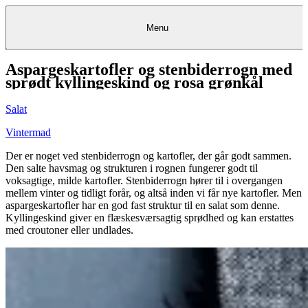
Menu
Aspargeskartofler og stenbiderrogn med
Kantine
Restauranter
Køb
Køb
Kantine
gavekort
Restauranter
Kantine
gavekort
&
Køb gavekort
&
Bagerier
Bagerier
Restauranter &
Frokostordning
Bagerier
Kundeservice
Kundeservice
Frokostordning
Kundeservice
Frokostordning
sprødt kyllingeskind og rosa grønkål
Catering
Foodservice
Catering
Foodservice
&
&
Events
Foodservice
Events
Catering & Events
Madkurser
Detail
Detail
Madkurser
Detail
Log ind
&
&
Teambuilding
Mit Meyers
Teambuilding
Madkurse
Salat
& Teambuilding
Projekter
Projekter
&
&
rådgivning
rådgivning
Projekter &
Opskrifter
rådgivning
Opskrifter
Opskrifter
Vintermad
Eventkalender
Eventkalender
Eventkalender
Der er noget ved stenbiderrogn og kartofler, der går godt sammen.
Den salte havsmag og strukturen i rognen fungerer godt til
voksagtige, milde kartofler. Stenbiderrogn hører til i overgangen
mellem vinter og tidligt forår, og altså inden vi får nye kartofler. Men
aspargeskartofler har en god fast struktur til en salat som denne.
Kyllingeskind giver en flæskesværsagtig sprødhed og kan erstattes
med croutoner eller undlades.