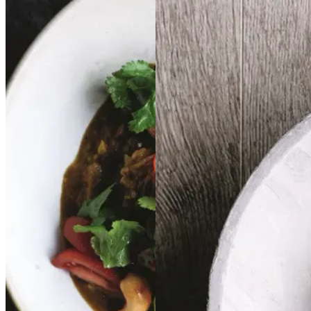
Indisk
Indisk
Bøf
Bøf
ragout
ragout
butter
butter
stroganoff
stroganoff
chicken
chicken
Gem opskrift
Gem opskrift
Aftensmad
Aftensmad
Fransk mad
Efterårsmad
Vintermad
Vintermad
Asiatisk mad