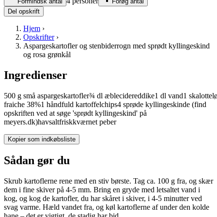
4 personer
Formindsk antal
Forøg antal
Del opskrift
Hjem
›
Opskrifter
›
Aspargeskartofler og stenbiderrogn med sprødt kyllingeskind
og rosa grønkål
Ingredienser
500
g
små
aspargeskartofler
¾
dl
æblecidereddike
1
dl
vand
1
skalottel
fraiche
38%
1
håndfuld
kartoffelchips
4
sprøde
kyllingeskinde
(find
opskriften ved at søge 'sprødt kyllingeskind' på
meyers.dk)
havsalt
friskkværnet peber
Kopier som indkøbsliste
Sådan gør du
Skrub kartoflerne rene med en stiv børste. Tag ca. 100 g fra, og skær
dem i fine skiver på 4-­5 mm. Bring en gryde med letsaltet vand i
kog, og kog de kartofler, du har skåret i skiver, i 4-­5 minutter ved
svag varme. Hæld vandet fra, og køl kartoflerne af under den kolde
hane – det er vigtigt, de stadig har bid.