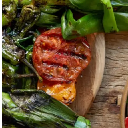
Gem opskrift
Vegansk
Vegetarisk
Vores version af den traditionelle
salat empedrat fra det catalanske
køkken. Spis den med brød som
en let frokost eller i et større
måltid som her. Salbitxada minder
noget om en anden ligeledes
catalansk sauce, romesco. I
Catalonien spises den til såkaldte
calcots, der er små porrelignende
løg. Dem griller man helt sorte, så
fjerner man den yderste skal og
dypper det fløjlsbløde løg i
saucen. Calcots er svære at
opdrive på disse kanter, men små
nye porrer kan bruges.