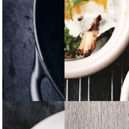
Gem opskrift
Dansk mad
Gem opskrift
Vintermad
Frokost
Aftensmad
Morgenmad
Glutenfri
Vegetarisk
Sommermad
Efterårsmad
Vintermad