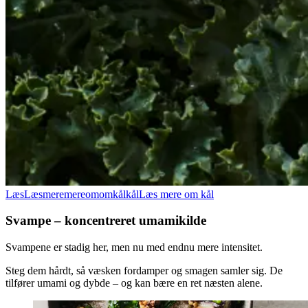
Læs
Læs
mere
mere
om
om
kål
kål
Læs mere om kål
Svampe – koncentreret umamikilde
Svampene er stadig her, men nu med endnu mere intensitet.
Steg dem hårdt, så væsken fordamper og smagen samler sig. De
tilfører umami og dybde – og kan bære en ret næsten alene.