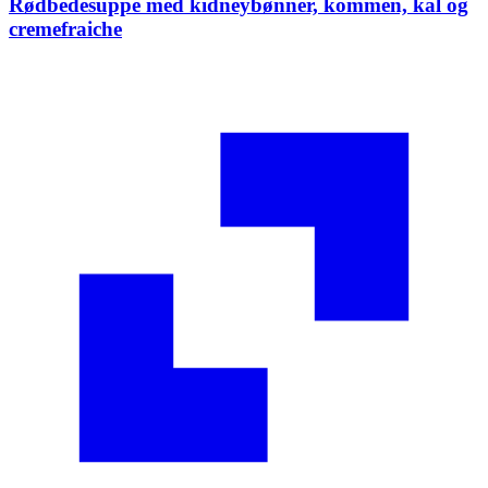
Rødbedesuppe med kidneybønner, kommen, kål og
cremefraiche