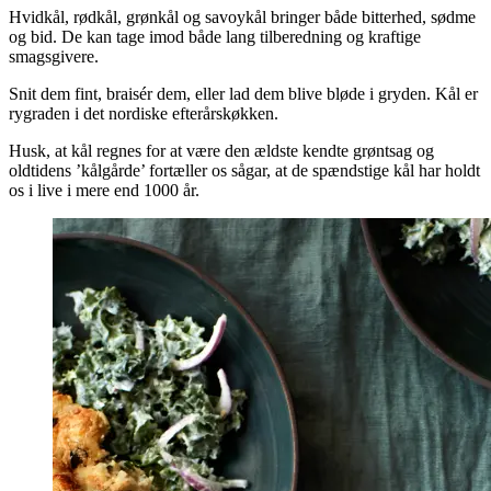
Hvidkål, rødkål, grønkål og savoykål bringer både bitterhed, sødme
og bid. De kan tage imod både lang tilberedning og kraftige
smagsgivere.
Snit dem fint, braisér dem, eller lad dem blive bløde i gryden. Kål er
rygraden i det nordiske efterårskøkken.
Husk, at kål regnes for at være den ældste kendte grøntsag og
oldtidens ’kålgårde’ fortæller os sågar, at de spændstige kål har holdt
os i live i mere end 1000 år.