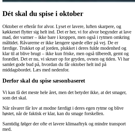
Dét skal du spise i oktober
Oktober er efterår for alvor. Lyset er lavere, luften skarpere, og
køkkenet flytter sig helt ind. Det er her, vi for alvor begynder at lave
mad, der varmer – ikke bare i kroppen, men også i rytmen omkring
måltidet. Råvarerne er ikke længere spæde eller på vej. De er
færdige. Trukket op af jorden, plukket i deres fulde modenhed og
klar til at blive brugt – ikke kun friske, men også tilberedt, gemt og
forædlet. Det er nu, vi skruer op for gryden, ovnen og tiden. Vi har
samlet gode bud på, hvordan du får oktober helt ind på
middagsbordet. Læs med nedenfor.
Derfor skal du spise sæsonbaseret
Vi kan få det meste hele året, men det betyder ikke, at det smager,
som det skal.
Når råvarer får lov at modne færdigt i deres egen rytme og blive
høstet, når de faktisk er klar, kan du smage forskellen.
Samtidig følger der ofte et lavere klimaaftryk og mindre transport
med.