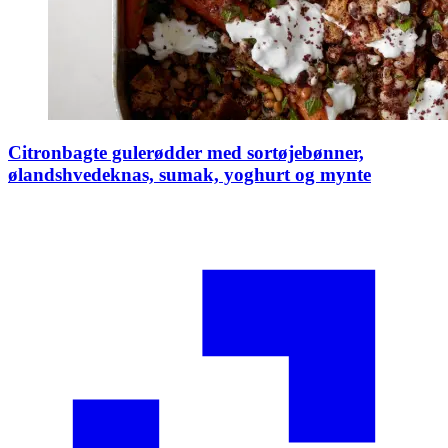
Citronbagte gulerødder med sortøjebønner,
ølandshvedeknas, sumak, yoghurt og mynte