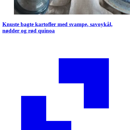
Knuste bagte kartofler med svampe, savoykål,
nødder og rød quinoa