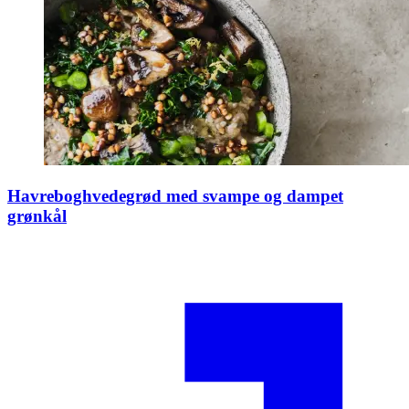
Havreboghvedegrød med svampe og dampet
grønkål