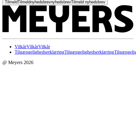
Tilmeld
Tilmeld
nyhedsbrev
nyhedsbrev
Tilmeld nyhedsbrev
Vilkår
Vilkår
Vilkår
Tilgængelighedserklæring
Tilgængelighedserklæring
Tilgængeli
@ Meyers 2026