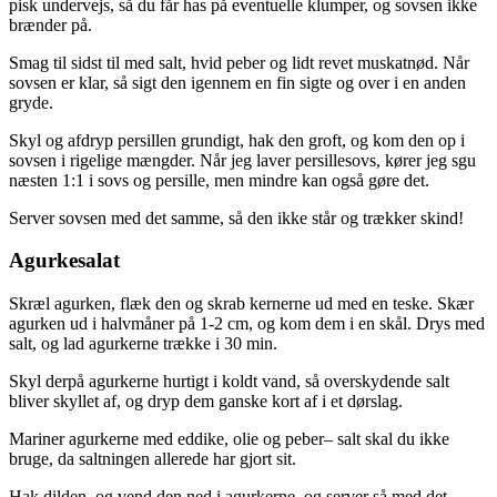
pisk undervejs, så du får has på eventuelle klumper, og sovsen ikke
brænder på.
Smag til sidst til med salt, hvid peber og lidt revet muskatnød. Når
sovsen er klar, så sigt den igennem en fin sigte og over i en anden
gryde.
Skyl og afdryp persillen grundigt, hak den groft, og kom den op i
sovsen i rigelige mængder. Når jeg laver persillesovs, kører jeg sgu
næsten 1:1 i sovs og persille, men mindre kan også gøre det.
Server sovsen med det samme, så den ikke står og trækker skind!
Agurkesalat
Skræl agurken, flæk den og skrab kernerne ud med en teske. Skær
agurken ud i halvmåner på 1-2 cm, og kom dem i en skål. Drys med
salt, og lad agurkerne trække i 30 min.
Skyl derpå agurkerne hurtigt i koldt vand, så overskydende salt
bliver skyllet af, og dryp dem ganske kort af i et dørslag.
Mariner agurkerne med eddike, olie og peber– salt skal du ikke
bruge, da saltningen allerede har gjort sit.
Hak dilden, og vend den ned i agurkerne, og server så med det