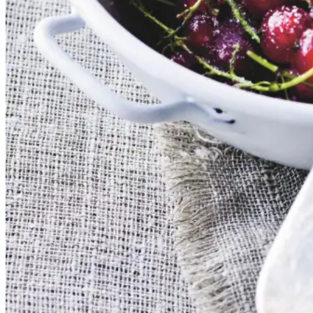
og syrlig smag, som når de koges
op med sukker, udgør et dejligt
tilbehør til søde sager. De kan
serveres både til is, en kage eller
bare med letpisket flødeskum eller
skyr rørt lind med lidt mælk.