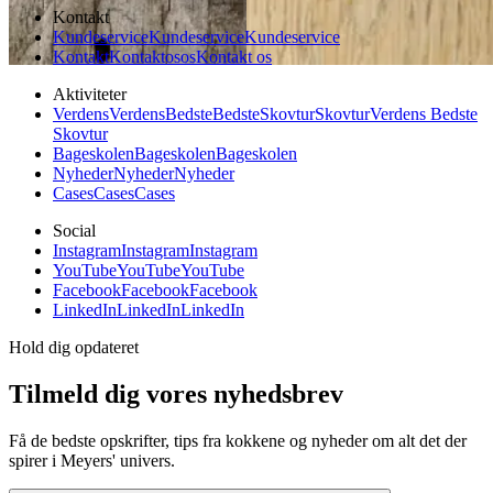
Kontakt
Kundeservice
Kundeservice
Kundeservice
Kontakt
Kontakt
os
os
Kontakt os
Aktiviteter
Verdens
Verdens
Bedste
Bedste
Skovtur
Skovtur
Verdens Bedste
Skovtur
Bageskolen
Bageskolen
Bageskolen
Nyheder
Nyheder
Nyheder
Cases
Cases
Cases
Social
Instagram
Instagram
Instagram
YouTube
YouTube
YouTube
Facebook
Facebook
Facebook
LinkedIn
LinkedIn
LinkedIn
Hold dig opdateret
Tilmeld dig vores nyhedsbrev
Få de bedste opskrifter, tips fra kokkene og nyheder om alt det der
spirer i Meyers' univers.