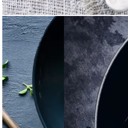
Satja
Satja
de
de
Braiseret
Braiseret
pollo
pollo
oksetværreb
oksetvæ
rreb
Gem opskrift
Gem opskrift
Aftensmad