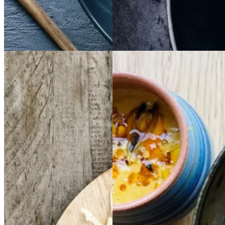
Dansk mad
Vintermad
Aftensmad
Frikadeller
Frikadell
Cremet
Cremet
er
med
med
muslingesuppe
musli
smørspidskål,
smørsp
ngesuppe
med
med
idskål,
majs
majs
kartofler
kartofler
og
og
sennepsdressing
senn