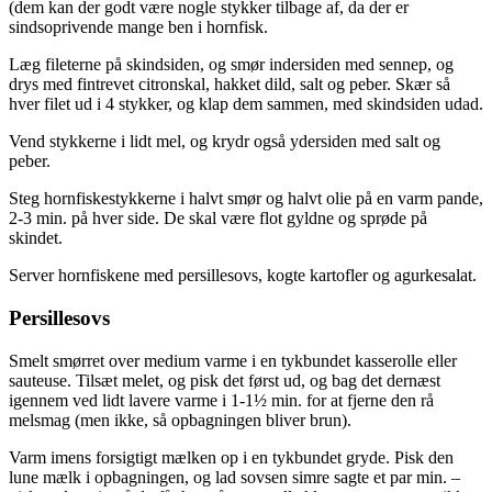
(dem kan der godt være nogle stykker tilbage af, da der er
sindsoprivende mange ben i hornfisk.
Læg fileterne på skindsiden, og smør indersiden med sennep, og
drys med fintrevet citronskal, hakket dild, salt og peber. Skær så
hver filet ud i 4 stykker, og klap dem sammen, med skindsiden udad.
Vend stykkerne i lidt mel, og krydr også ydersiden med salt og
peber.
Steg hornfiskestykkerne i halvt smør og halvt olie på en varm pande,
2-3 min. på hver side. De skal være flot gyldne og sprøde på
skindet.
Server hornfiskene med persillesovs, kogte kartofler og agurkesalat.
Persillesovs
Smelt smørret over medium varme i en tykbundet kasserolle eller
sauteuse. Tilsæt melet, og pisk det først ud, og bag det dernæst
igennem ved lidt lavere varme i 1-1½ min. for at fjerne den rå
melsmag (men ikke, så opbagningen bliver brun).
Varm imens forsigtigt mælken op i en tykbundet gryde. Pisk den
lune mælk i opbagningen, og lad sovsen simre sagte et par min. –