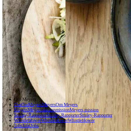
epsdressing
Gem opskrift
Aftensmad
Gem opskrift
Aftensmad
Forårsmad
Sommermad
Dansk mad
Om Meyers
Om
Om
Meyers
Meyers
Om Meyers
Meyers
Meyers
mission
mission
Meyers mission
Smiley-Rapporter
Smiley-Rapporter
Smiley-Rapporter
Whistleblower
Whistleblower
Whistleblower
Jobs
Jobs
Jobs