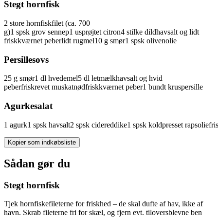
Stegt hornfisk
2
store
hornfiskfilet
(ca. 700
g)
1
spsk
grov
sennep
1
usprøjtet
citron
4
stilke
dild
havsalt
og lidt
friskkværnet peber
lidt
rugmel
10
g
smør
1
spsk
olivenolie
Persillesovs
25
g
smør
1
dl
hvedemel
5
dl
letmælk
havsalt
og hvid
peber
friskrevet
muskatnød
friskkværnet
peber
1
bundt
kruspersille
Agurkesalat
1
agurk
1
spsk
havsalt
2
spsk
cidereddike
1
spsk
koldpresset
rapsolie
fr
Kopier som indkøbsliste
Sådan gør du
Stegt hornfisk
Tjek hornfiskefileterne for friskhed – de skal dufte af hav, ikke af
havn. Skrab fileterne fri for skæl, og fjern evt. tiloversblevne ben