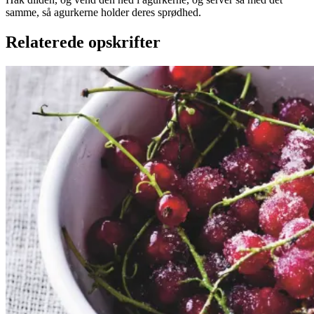
samme, så agurkerne holder deres sprødhed.
Relaterede opskrifter
Rysteribs
Rysteribs
Gem opskrift
Dessert
Dansk mad
Sommermad
De rødlige bær er en sand
sommerklassiker. De har en frisk