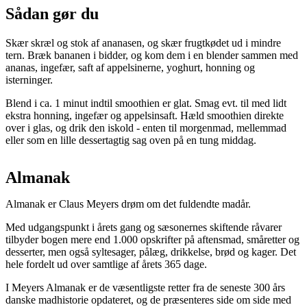
Sådan gør du
Skær skræl og stok af ananasen, og skær frugtkødet ud i mindre
tern. Bræk bananen i bidder, og kom dem i en blender sammen med
ananas, ingefær, saft af appelsinerne, yoghurt, honning og
isterninger.
Blend i ca. 1 minut indtil smoothien er glat. Smag evt. til med lidt
ekstra honning, ingefær og appelsinsaft. Hæld smoothien direkte
over i glas, og drik den iskold - enten til morgenmad, mellemmad
eller som en lille dessertagtig sag oven på en tung middag.
Almanak
Almanak er Claus Meyers drøm om det fuldendte madår.
Med udgangspunkt i årets gang og sæsonernes skiftende råvarer
tilbyder bogen mere end 1.000 opskrifter på aftensmad, småretter og
desserter, men også syltesager, pålæg, drikkelse, brød og kager. Det
hele fordelt ud over samtlige af årets 365 dage.
I Meyers Almanak er de væsentligste retter fra de seneste 300 års
danske madhistorie opdateret, og de præsenteres side om side med