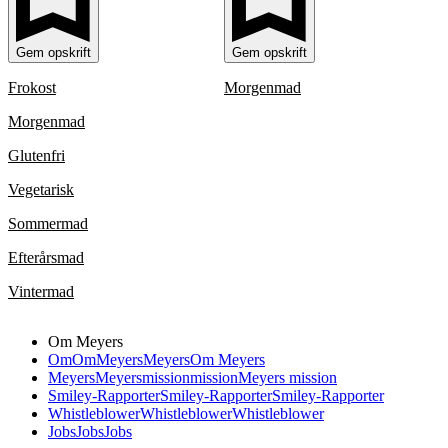
Gem opskrift
Gem opskrift
Frokost
Morgenmad
Morgenmad
Glutenfri
Vegetarisk
Sommermad
Efterårsmad
Vintermad
Om Meyers
Om
Om
Meyers
Meyers
Om Meyers
Meyers
Meyers
mission
mission
Meyers mission
Smiley-Rapporter
Smiley-Rapporter
Smiley-Rapporter
Whistleblower
Whistleblower
Whistleblower
Jobs
Jobs
Jobs