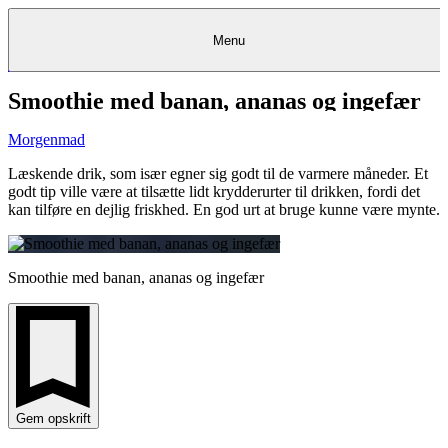
Menu
Smoothie med banan, ananas og ingefær
Kantine
Restauranter
Køb
Køb
Kantine
gavekort
Restauranter
Kantine
gavekort
&
Køb gavekort
&
Bagerier
Bagerier
Restauranter &
Frokostordning
Bagerier
Kundeservice
Kundeservice
Frokostordning
Kundeservice
Frokostordning
Catering
Foodservice
Catering
Foodservice
&
&
Events
Foodservice
Events
Catering & Events
Morgenmad
Madkurser
Detail
Detail
Madkurser
Detail
Log ind
&
&
Teambuilding
Mit Meyers
Teambuilding
Madkurse
& Teambuilding
Projekter
Projekter
&
&
rådgivning
rådgivning
Projekter &
Læskende drik, som især egner sig godt til de varmere måneder. Et
Opskrifter
rådgivning
Opskrifter
Opskrifter
godt tip ville være at tilsætte lidt krydderurter til drikken, fordi det
Eventkalender
Eventkalender
Eventkalender
kan tilføre en dejlig friskhed. En god urt at bruge kunne være mynte.
Smoothie med banan, ananas og ingefær
Gem opskrift