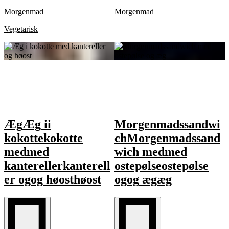
Morgenmad
Morgenmad
Vegetarisk
Æg
Æg
i
i
Morgenmadssandwi
kokotte
kokotte
ch
Morgenmadssand
med
med
wich
med
med
kantereller
kanterell
ostepølse
ostepølse
er
og
og
høost
høost
og
og
æg
æg