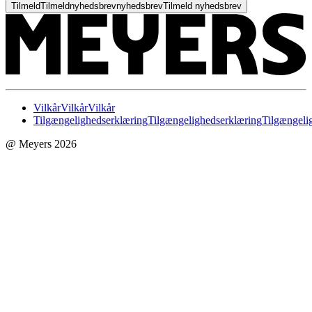
Tilmeld
Tilmeld
nyhedsbrev
nyhedsbrev
Tilmeld nyhedsbrev
Vilkår
Vilkår
Vilkår
Tilgængelighedserklæring
Tilgængelighedserklæring
Tilgængeli
@ Meyers 2026