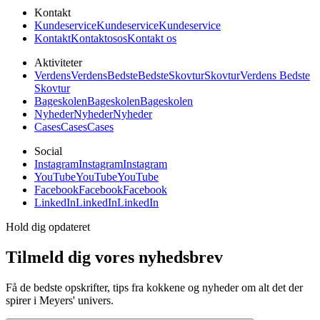
Kontakt
Kundeservice
Kundeservice
Kundeservice
Kontakt
Kontakt
os
os
Kontakt os
Aktiviteter
Verdens
Verdens
Bedste
Bedste
Skovtur
Skovtur
Verdens Bedste
Skovtur
Bageskolen
Bageskolen
Bageskolen
Nyheder
Nyheder
Nyheder
Cases
Cases
Cases
Social
Instagram
Instagram
Instagram
YouTube
YouTube
YouTube
Facebook
Facebook
Facebook
LinkedIn
LinkedIn
LinkedIn
Hold dig opdateret
Tilmeld dig vores nyhedsbrev
Få de bedste opskrifter, tips fra kokkene og nyheder om alt det der
spirer i Meyers' univers.