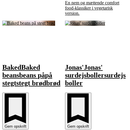
En nem og mættende comfort
food-klassiker i vegetarisk
version.
Baked
Baked
Jonas'
Jonas'
beans
beans
på
på
surdejsboller
surdejs
stegt
stegt
brød
brød
boller
Gem opskrift
Gem opskrift