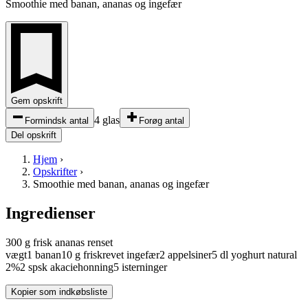
Smoothie med banan, ananas og ingefær
Gem opskrift
4 glas
Formindsk antal
Forøg antal
Del opskrift
Hjem
›
Opskrifter
›
Smoothie med banan, ananas og ingefær
Ingredienser
300
g
frisk
ananas
renset
vægt
1
banan
10
g
friskrevet
ingefær
2
appelsiner
5
dl
yoghurt
natural
2%
2
spsk
akaciehonning
5
isterninger
Kopier som indkøbsliste