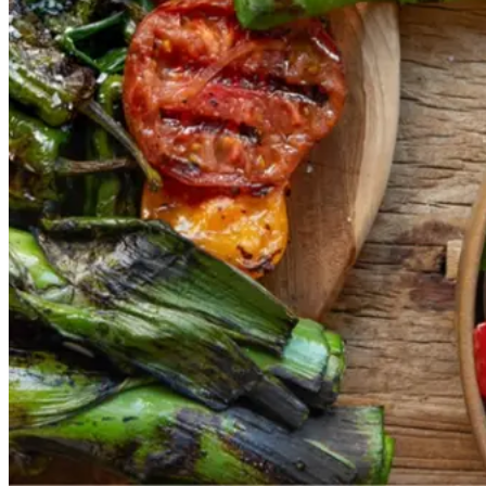
Vegansk
Vegetarisk
Vores version af den traditionelle
salat empedrat fra det catalanske
køkken. Spis den med brød som
en let frokost eller i et større
måltid som her. Salbitxada minder
noget om en anden ligeledes
catalansk sauce, romesco. I
Catalonien spises den til såkaldte
calcots, der er små porrelignende
løg. Dem griller man helt sorte, så
fjerner man den yderste skal og
dypper det fløjlsbløde løg i
saucen. Calcots er svære at
opdrive på disse kanter, men små
nye porrer kan bruges.