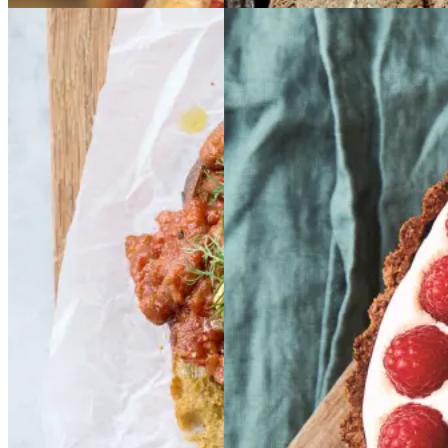
Baked
Baked
Glutenfri
Glutenfri
beans
beans
på
på
bærtærte
bærtærte
stegt
stegt
brød
brød
med
med
bagt
bagt
mandelcreme
mandel
creme
Gem opskrift
Morgenmad
Gem opskrift
Vegetarisk