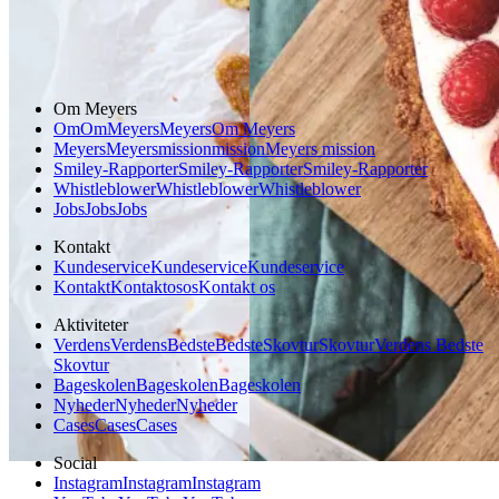
Dessert
Glutenfri
Om Meyers
Om
Om
Meyers
Meyers
Om Meyers
Meyers
Meyers
mission
mission
Meyers mission
Smiley-Rapporter
Smiley-Rapporter
Smiley-Rapporter
Whistleblower
Whistleblower
Whistleblower
Jobs
Jobs
Jobs
Kontakt
Kundeservice
Kundeservice
Kundeservice
Kontakt
Kontakt
os
os
Kontakt os
Aktiviteter
Verdens
Verdens
Bedste
Bedste
Skovtur
Skovtur
Verdens Bedste
Skovtur
Bageskolen
Bageskolen
Bageskolen
Nyheder
Nyheder
Nyheder
Cases
Cases
Cases
Social
Instagram
Instagram
Instagram