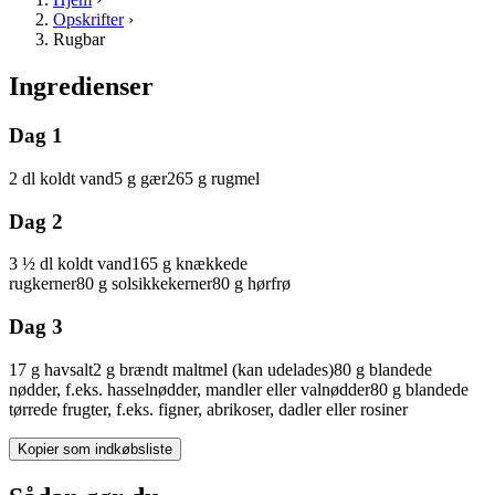
Opskrifter
›
Rugbar
Ingredienser
Dag 1
2
dl
koldt
vand
5
g
gær
265
g
rugmel
Dag 2
3 ½
dl
koldt
vand
165
g
knækkede
rugkerner
80
g
solsikkekerner
80
g
hørfrø
Dag 3
17
g
havsalt
2
g
brændt
maltmel
(kan udelades)
80
g
blandede
nødder, f.eks. hasselnødder, mandler eller
valnødder
80
g
blandede
tørrede frugter, f.eks. figner, abrikoser, dadler eller
rosiner
Kopier som indkøbsliste