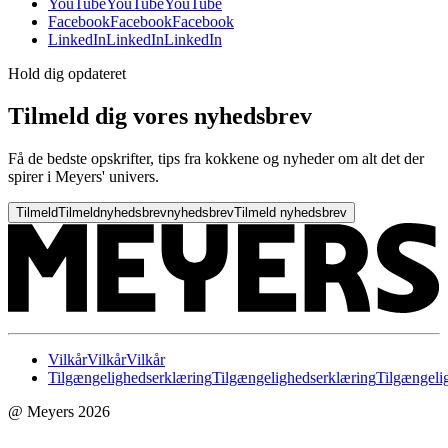
YouTube
YouTube
YouTube
Facebook
Facebook
Facebook
LinkedIn
LinkedIn
LinkedIn
Hold dig opdateret
Tilmeld dig vores nyhedsbrev
Få de bedste opskrifter, tips fra kokkene og nyheder om alt det der
spirer i Meyers' univers.
Tilmeld
Tilmeld
nyhedsbrev
nyhedsbrev
Tilmeld nyhedsbrev
Vilkår
Vilkår
Vilkår
Tilgængelighedserklæring
Tilgængelighedserklæring
Tilgængeli
@ Meyers 2026