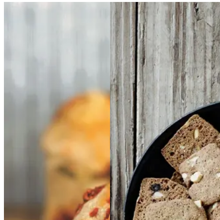
Ølandssnegle
Ølands
Brunkager
Brunkage
snegle
med
med
r
tomat
tomat
og
og
ost
ost
Gem opskrift
Gem opskrift
Frokost