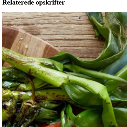
Relaterede opskrifter
Catalansk
Catalansk
bønnesalat
bønnesala
t
med
med
grillede
grillede
grøntsager
grøntsage
r
og
og
salbitxada-
sauce
salbitxada-
sauce
Gem opskrift