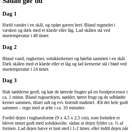
Sådan gør du
Dag 1
Hæld vandet i en skål, og opløs gæren heri. Bland rugmelet i
væsken og dæk med et klæde eller låg. Lad skålen stå ved
stuetemperatur i 48 timer.
Dag 2
Bland vand, rugkerner, solsikkekerner og hørfrø sammen i en skål.
Dæk skålen med et klæde eller et låg og lad kernerne stå i blød ved
stuetemperatur i 24 timer.
Dag 3
Hak nødderne groft, og kør de tørrede frugter på en foodprocessor i
ca. 1 minut. Bland rugsurdejen, nødder, tørret frugt og de udblødte
kerner sammen, tilsæt salt og evt. brændt maltmel. Ælt det hele godt
sammen – regn med at ælte i ca. 10 minutter.
Fordel dejen i rugbarsforme (9 x 4,5 x 2,5 cm), som forinden er
blevet smurt godt med solsikkeolie, sådan at dejen fylder ca. ⅓ af
formen. Lad dejen hæve et lunt sted i 1-2 timer, eller indtil dejen når