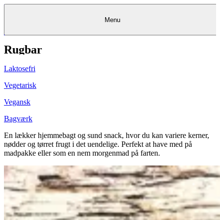
Menu
Rugbar
Kantine
Restauranter
Køb
Køb
Kantine
gavekort
Restauranter
Kantine
gavekort
&
Køb gavekort
&
Bagerier
Bagerier
Restauranter &
Frokostordning
Bagerier
Kundeservice
Kundeservice
Frokostordning
Kundeservice
Frokostordning
Catering
Foodservice
Catering
Foodservice
&
&
Events
Foodservice
Events
Catering & Events
Laktosefri
Madkurser
Detail
Detail
Madkurser
Detail
Log ind
&
&
Teambuilding
Mit Meyers
Teambuilding
Madkurse
& Teambuilding
Projekter
Projekter
&
&
rådgivning
rådgivning
Projekter &
Vegetarisk
Opskrifter
rådgivning
Opskrifter
Opskrifter
Eventkalender
Eventkalender
Eventkalender
Vegansk
Bagværk
En lækker hjemmebagt og sund snack, hvor du kan variere kerner,
nødder og tørret frugt i det uendelige. Perfekt at have med på
madpakke eller som en nem morgenmad på farten.