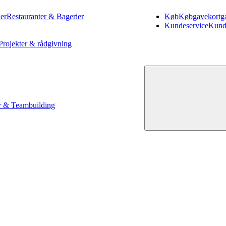
er
Restauranter & Bagerier
Køb
Køb
gavekort
g
Kundeservice
Kund
Projekter & rådgivning
 & Teambuilding