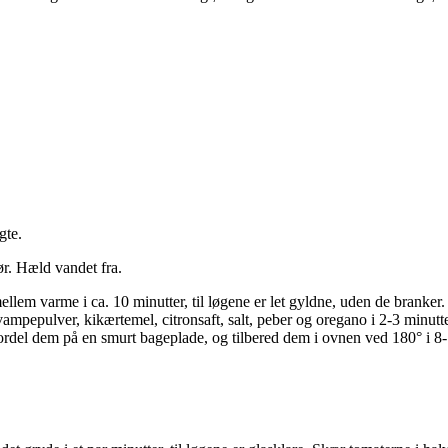
gte.
mør. Hæld vandet fra.
ellem varme i ca. 10 minutter, til løgene er let gyldne, uden de branker.
vampepulver, kikærtemel, citronsaft, salt, peber og oregano i 2-3 minut
 Fordel dem på en smurt bageplade, og tilbered dem i ovnen ved 180° i 8-