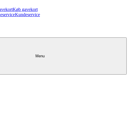
avekort
Køb gavekort
eservice
Kundeservice
Menu