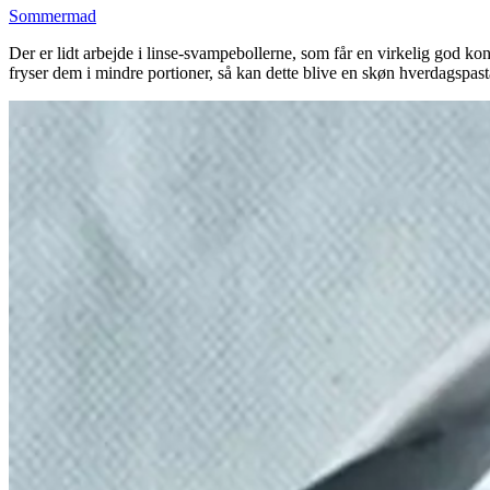
Sommermad
Der er lidt arbejde i linse-svampebollerne, som får en virkelig god 
fryser dem i mindre portioner, så kan dette blive en skøn hverdagspasta.