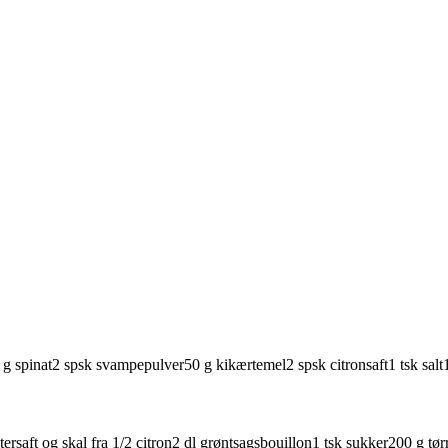
g
spinat
2
spsk
svampepulver
50
g
kikærtemel
2
spsk
citronsaft
1
tsk
salt
ter
saft og skal fra 1/2 citron
2
dl
grøntsagsbouillon
1
tsk
sukker
200
g
tør