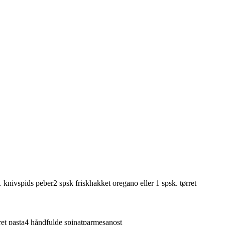
1
knivspids
peber
2
spsk
friskhakket
oregano
eller 1 spsk. tørret
ret
pasta
4
håndfulde
spinat
parmesanost