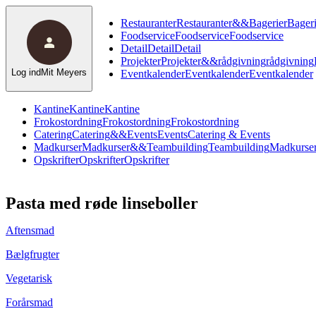
Restauranter
Restauranter
&
&
Bagerier
Bageri
Foodservice
Foodservice
Foodservice
Detail
Detail
Detail
Projekter
Projekter
&
&
rådgivning
rådgivning
Log ind
Mit Meyers
Eventkalender
Eventkalender
Eventkalender
Kantine
Kantine
Kantine
Frokostordning
Frokostordning
Frokostordning
Catering
Catering
&
&
Events
Events
Catering & Events
Madkurser
Madkurser
&
&
Teambuilding
Teambuilding
Madkurser
Opskrifter
Opskrifter
Opskrifter
Pasta med røde linseboller
Aftensmad
Bælgfrugter
Vegetarisk
Forårsmad