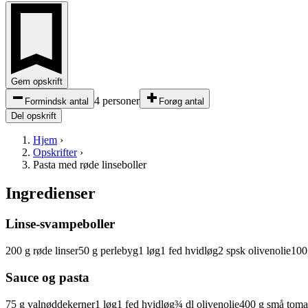
Gem opskrift
4 personer
Formindsk antal
Forøg antal
Del opskrift
Hjem
›
Opskrifter
›
Pasta med røde linseboller
Ingredienser
Linse-svampeboller
200
g
røde linser
50
g
perlebyg
1
løg
1
fed
hvidløg
2
spsk
olivenolie
100
Sauce og pasta
75
g
valnøddekerner
1
løg
1
fed
hvidløg
¾
dl
olivenolie
400
g
små
toma