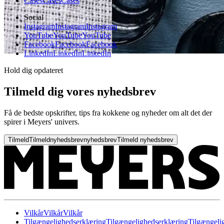
Cases
Cases
Cases
Social
Instagram
Instagram
Instagram
YouTube
YouTube
YouTube
Facebook
Facebook
Facebook
LinkedIn
LinkedIn
LinkedIn
Hold dig opdateret
Tilmeld dig vores nyhedsbrev
Få de bedste opskrifter, tips fra kokkene og nyheder om alt det der
spirer i Meyers' univers.
Tilmeld
Tilmeld
nyhedsbrev
nyhedsbrev
Tilmeld nyhedsbrev
Vilkår
Vilkår
Vilkår
Tilgængelighedserklæring
Tilgængelighedserklæring
Tilgængeli