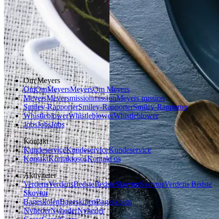
Gem opskrift
Gem opskrift
Dessert
Aftensmad
Dansk mad
Sommermad
Om Meyers
Om
Om
Meyers
Meyers
Om Meyers
Meyers
Meyers
mission
mission
Meyers mission
Smiley-Rapporter
Smiley-Rapporter
Smiley-Rapporter
Whistleblower
Whistleblower
Whistleblower
Jobs
Jobs
Jobs
Kontakt
Kundeservice
Kundeservice
Kundeservice
Kontakt
Kontakt
os
os
Kontakt os
Aktiviteter
Verdens
Verdens
Bedste
Bedste
Skovtur
Skovtur
Verdens Bedste
Skovtur
Bageskolen
Bageskolen
Bageskolen
Nyheder
Nyheder
Nyheder