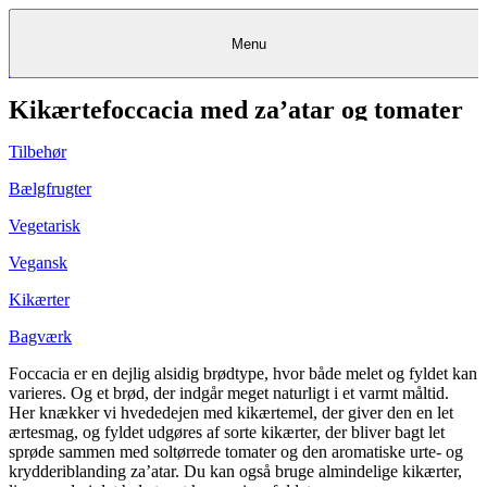
Menu
Kikærtefoccacia med za’atar og tomater
Kantine
Restauranter
Køb
Køb
Kantine
gavekort
Restauranter
Kantine
gavekort
&
Køb gavekort
&
Bagerier
Bagerier
Restauranter &
Frokostordning
Bagerier
Kundeservice
Kundeservice
Frokostordning
Kundeservice
Frokostordning
Catering
Foodservice
Catering
Foodservice
&
&
Events
Foodservice
Events
Catering & Events
Tilbehør
Madkurser
Detail
Detail
Madkurser
Detail
Log ind
&
&
Teambuilding
Mit Meyers
Teambuilding
Madkurse
& Teambuilding
Projekter
Projekter
&
&
rådgivning
rådgivning
Projekter &
Bælgfrugter
Opskrifter
rådgivning
Opskrifter
Opskrifter
Eventkalender
Eventkalender
Eventkalender
Vegetarisk
Vegansk
Kikærter
Bagværk
Foccacia er en dejlig alsidig brødtype, hvor både melet og fyldet kan
varieres. Og et brød, der indgår meget naturligt i et varmt måltid.
Her knækker vi hvededejen med kikærtemel, der giver den en let
ærtesmag, og fyldet udgøres af sorte kikærter, der bliver bagt let
sprøde sammen med soltørrede tomater og den aromatiske urte- og
krydderiblanding za’atar. Du kan også bruge almindelige kikærter,