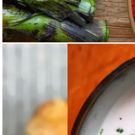
nye porrer kan bruges.
Ølandssnegle
Ølands
Kold
Kold
hvid
hvid
snegle
med
med
bønnesuppe
bønnesu
tomat
tomat
og
og
ppe
ost
ost