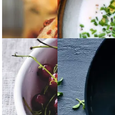
Gem opskrift
Gem opskrift
Frokost
Rysteribs
Rysteribs
Satja
Satja
de
de
pollo
pollo