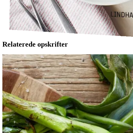
Relaterede opskrifter
Catalansk
Catalansk
bønnesalat
bønnesala
t
med
med
grillede
grillede
grøntsager
grøntsage
r
og
og
salbitxada-
sauce
salbitxada-
sauce