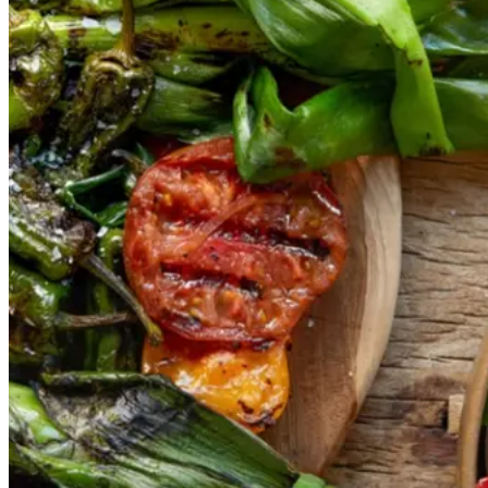
Gem opskrift
Vegansk
Vegetarisk
Vores version af den traditionelle
salat empedrat fra det catalanske
køkken. Spis den med brød som
en let frokost eller i et større
måltid som her. Salbitxada minder
noget om en anden ligeledes
catalansk sauce, romesco. I
Catalonien spises den til såkaldte
calcots, der er små porrelignende
løg. Dem griller man helt sorte, så
fjerner man den yderste skal og
dypper det fløjlsbløde løg i
saucen. Calcots er svære at
opdrive på disse kanter, men små