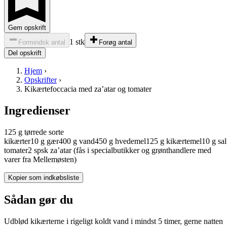
Gem opskrift
1 stk
Formindsk antal
Forøg antal
Del opskrift
Hjem
›
Opskrifter
›
Kikærtefoccacia med za’atar og tomater
Ingredienser
125
g
tørrede sorte
kikærter
10
g
gær
400
g
vand
450
g
hvedemel
125
g
kikærtemel
10
g
sal
tomater
2
spsk
za’atar (fås i specialbutikker og grønthandlere med
varer fra Mellemøsten)
Kopier som indkøbsliste
Sådan gør du
Udblød kikærterne i rigeligt koldt vand i mindst 5 timer, gerne natten