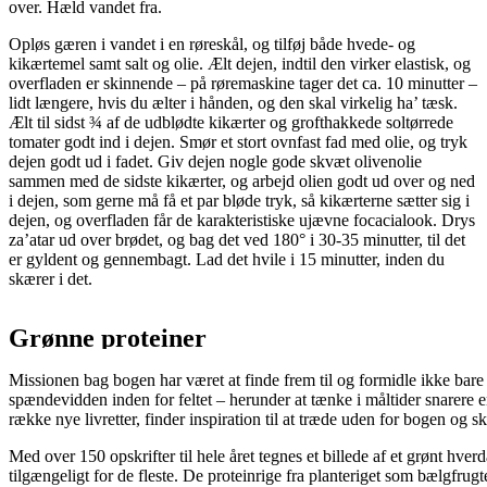
over. Hæld vandet fra.
Opløs gæren i vandet i en røreskål, og tilføj både hvede- og
kikærtemel samt salt og olie. Ælt dejen, indtil den virker elastisk, og
overfladen er skinnende – på røremaskine tager det ca. 10 minutter –
lidt længere, hvis du ælter i hånden, og den skal virkelig ha’ tæsk.
Ælt til sidst ¾ af de udblødte kikærter og grofthakkede soltørrede
tomater godt ind i dejen. Smør et stort ovnfast fad med olie, og tryk
dejen godt ud i fadet. Giv dejen nogle gode skvæt olivenolie
sammen med de sidste kikærter, og arbejd olien godt ud over og ned
i dejen, som gerne må få et par bløde tryk, så kikærterne sætter sig i
dejen, og overfladen får de karakteristiske ujævne focacialook. Drys
za’atar ud over brødet, og bag det ved 180° i 30-35 minutter, til det
er gyldent og gennembagt. Lad det hvile i 15 minutter, inden du
skærer i det.
Grønne proteiner
Missionen bag bogen har været at finde frem til og formidle ikke bare
spændevidden inden for feltet – herunder at tænke i måltider snarere e
række nye livretter, finder inspiration til at træde uden for bogen og s
Med over 150 opskrifter til hele året tegnes et billede af et grønt hv
tilgængeligt for de fleste. De proteinrige fra planteriget som bælgfrugt