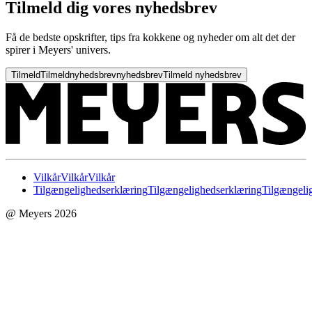
Tilmeld dig vores nyhedsbrev
Få de bedste opskrifter, tips fra kokkene og nyheder om alt det der
spirer i Meyers' univers.
Tilmeld
Tilmeld
nyhedsbrev
nyhedsbrev
Tilmeld nyhedsbrev
Vilkår
Vilkår
Vilkår
Tilgængelighedserklæring
Tilgængelighedserklæring
Tilgængeli
@ Meyers 2026