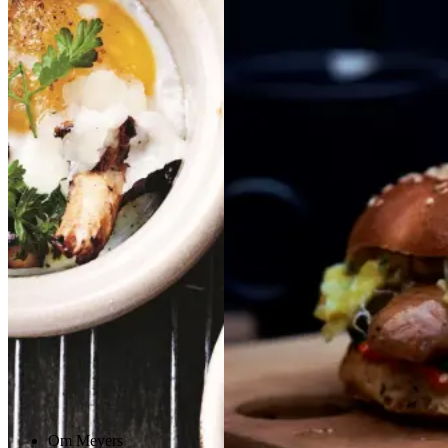
er
og
og
høost
høost
og
og
æg
æg
Gem opskrift
Gem opskrift
Frokost
Morgenmad
Morgenmad
Glutenfri
Vegetarisk
Sommermad
Efterårsmad
Vintermad
Om Meyers