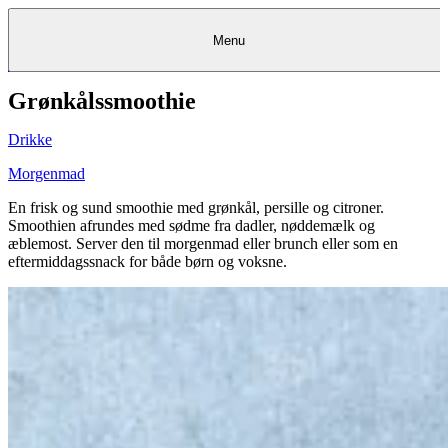
Menu
Grønkålssmoothie
Kantine
Restauranter
Køb
Køb
Kantine
gavekort
Restauranter
Kantine
gavekort
&
Køb gavekort
&
Bagerier
Bagerier
Restauranter &
Frokostordning
Bagerier
Kundeservice
Kundeservice
Frokostordning
Kundeservice
Frokostordning
Catering
Foodservice
Catering
Foodservice
&
&
Events
Foodservice
Events
Catering & Events
Drikke
Madkurser
Detail
Detail
Madkurser
Detail
Log ind
&
&
Teambuilding
Mit Meyers
Teambuilding
Madkurse
& Teambuilding
Projekter
Projekter
&
&
rådgivning
rådgivning
Projekter &
Morgenmad
Opskrifter
rådgivning
Opskrifter
Opskrifter
Eventkalender
Eventkalender
Eventkalender
En frisk og sund smoothie med grønkål, persille og citroner.
Smoothien afrundes med sødme fra dadler, nøddemælk og
æblemost. Server den til morgenmad eller brunch eller som en
eftermiddagssnack for både børn og voksne.