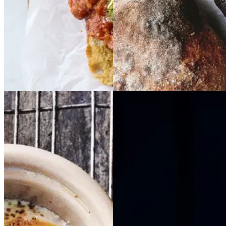
Gem opskrift
Gem opskrift
Morgenmad
Morgenmad
Vegetarisk
Æg
Æg
i
i
Morgenmadssandwi
kokotte
kokotte
ch
Morgenmadssand
med
med
wich
med
med
kantereller
kanterell
ostepølse
ostepølse