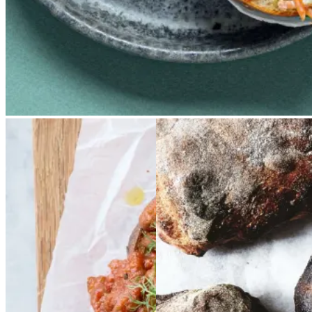
Baked
Baked
Jonas'
Jonas'
beans
beans
på
på
surdejsboller
surdejs
stegt
stegt
brød
brød
boller