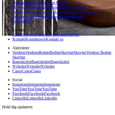
Om
Om
Meyers
Meyers
Om Meyers
Meyers
Meyers
mission
mission
Meyers mission
Smiley-Rapporter
Smiley-Rapporter
Smiley-Rapporter
Whistleblower
Whistleblower
Whistleblower
Jobs
Jobs
Jobs
Kontakt
Kundeservice
Kundeservice
Kundeservice
Kontakt
Kontakt
os
os
Kontakt os
Aktiviteter
Verdens
Verdens
Bedste
Bedste
Skovtur
Skovtur
Verdens Bedste
Skovtur
Bageskolen
Bageskolen
Bageskolen
Nyheder
Nyheder
Nyheder
Cases
Cases
Cases
Social
Instagram
Instagram
Instagram
YouTube
YouTube
YouTube
Facebook
Facebook
Facebook
LinkedIn
LinkedIn
LinkedIn
Hold dig opdateret