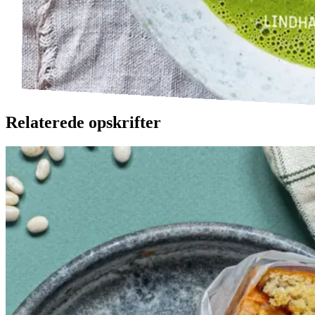
Relaterede opskrifter
Sloppy
Sloppy
Joe
Joe
Gem opskrift
Morgenmad