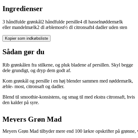
Ingredienser
3
håndfulde
grønkål
2
håndfulde
persille
4
dl
hasselnøddemælk
eller
mandelmælk
2
dl
æblemost
½
dl
citronsaft
4
dadler
uden sten
Kopier som indkøbsliste
Sådan gør du
Rib grønkålen fra stilkene, og pluk bladene af persillen. Skyl begge
dele grundigt, og dryp dem godt af.
Kom grønkål og persille i en høj blender sammen med nøddemælk,
æble- most, citronsaft og dadler.
Blend til smoothie-konsistens, og smag til med ekstra citronsaft, hvis
den kalder på syre.
Meyers Grøn Mad
Meyers Grøn Mad tilbyder mere end 100 lækre opskrifter på grønne, v