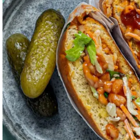
Frokost
En nem og mættende comfort
food-klassiker i vegetarisk
version.