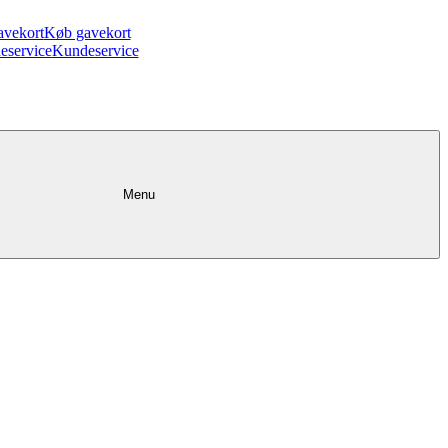
avekort
Køb gavekort
eservice
Kundeservice
Menu