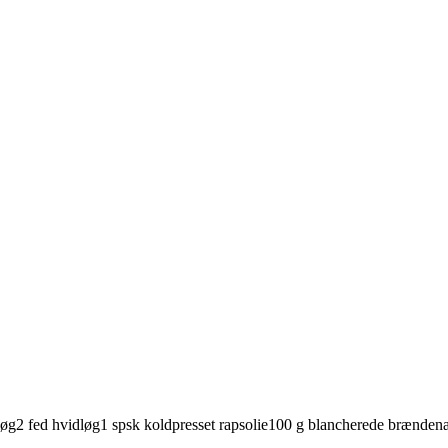
løg
2
fed
hvidløg
1
spsk
koldpresset rapsolie
100
g
blancherede
brænden