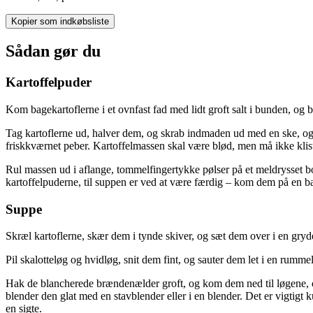
Kopier som indkøbsliste
Sådan gør du
Kartoffelpuder
Kom bagekartoflerne i et ovnfast fad med lidt groft salt i bunden, og 
Tag kartoflerne ud, halver dem, og skrab indmaden ud med en ske, og 
friskkværnet peber. Kartoffelmassen skal være blød, men må ikke klist
Rul massen ud i aflange, tommelfingertykke pølser på et meldrysset bor
kartoffelpuderne, til suppen er ved at være færdig – kom dem på en b
Suppe
Skræl kartoflerne, skær dem i tynde skiver, og sæt dem over i en gryde 
Pil skalotteløg og hvidløg, snit dem fint, og sauter dem let i en rumme
Hak de blancherede brændenælder groft, og kom dem ned til løgene, o
blender den glat med en stavblender eller i en blender. Det er vigtigt
en sigte.