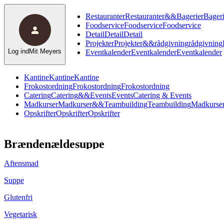
Restauranter
Restauranter
&
&
Bagerier
Bageri
Foodservice
Foodservice
Foodservice
Detail
Detail
Detail
Projekter
Projekter
&
&
rådgivning
rådgivning
Log ind
Mit Meyers
Eventkalender
Eventkalender
Eventkalender
Kantine
Kantine
Kantine
Frokostordning
Frokostordning
Frokostordning
Catering
Catering
&
&
Events
Events
Catering & Events
Madkurser
Madkurser
&
&
Teambuilding
Teambuilding
Madkurser
Opskrifter
Opskrifter
Opskrifter
Brændenældesuppe
Aftensmad
Suppe
Glutenfri
Vegetarisk