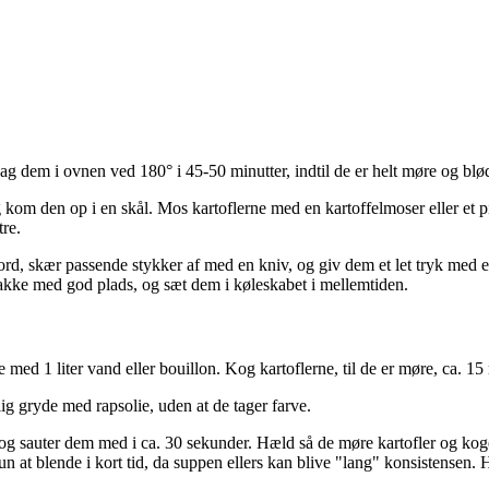
bag dem i ovnen ved 180° i 45-50 minutter, indtil de er helt møre og blø
kom den op i en skål. Mos kartoflerne med en kartoffelmoser eller et 
re.
d, skær passende stykker af med en kniv, og giv dem et let tryk med en g
akke med god plads, og sæt dem i køleskabet i mellemtiden.
med 1 liter vand eller bouillon. Kog kartoflerne, til de er møre, ca. 15 
lig gryde med rapsolie, uden at de tager farve.
g sauter dem med i ca. 30 sekunder. Hæld så de møre kartofler og koge
 kun at blende i kort tid, da suppen ellers kan blive "lang" konsistense