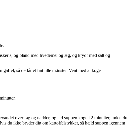
de.
piskeris, og bland med hvedemel og æg, og krydr med salt og
affel, så de får et fint lille mønster. Vent med at koge
minutter.
vandet over løg og nælder, og lad suppen koge i 2 minutter, inden du
n. Hvis du ikke bryder dig om kartoffelstykker, så hæld suppen igennem