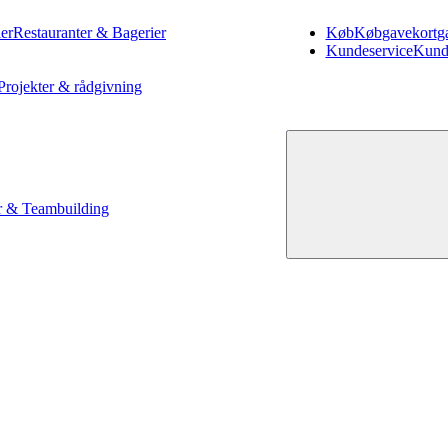
er
Restauranter & Bagerier
Køb
Køb
gavekort
g
Kundeservice
Kund
Projekter & rådgivning
 & Teambuilding