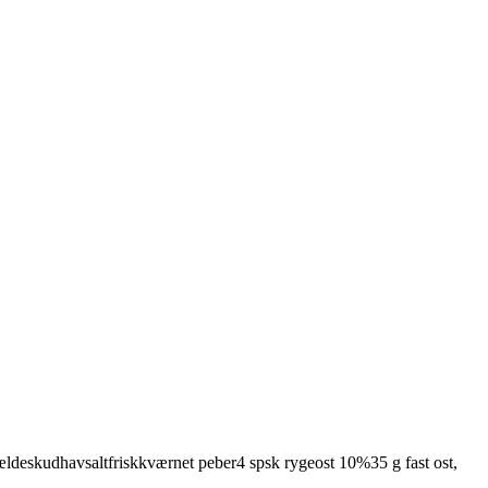
ældeskud
havsalt
friskkværnet peber
4
spsk
rygeost
10%
35
g
fast ost,