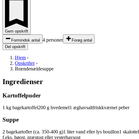
Gem opskrift
4 personer
Formindsk antal
Forøg antal
Del opskrift
Hjem
›
Opskrifter
›
Brændenældesuppe
Ingredienser
Kartoffelpuder
1
kg
bagekartoffel
200
g
hvedemel
1
æg
havsalt
friskkværnet peber
Suppe
2
bagekartofler
(ca. 350-400 g)
1
liter
vand
eller lys bouillon
1
skalotte
f.eks. høost, præstost eller
vesterhavsost