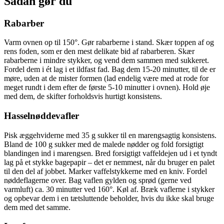
Sådan gør du
Rabarber
Varm ovnen op til 150°. Gør rabarberne i stand. Skær toppen af og
rens foden, som er den mest delikate bid af rabarberen. Skær
rabarberne i mindre stykker, og vend dem sammen med sukkeret.
Fordel dem i ét lag i et ildfast fad. Bag dem 15-20 minutter, til de er
møre, uden at de mister formen (lad endelig være med at rode for
meget rundt i dem efter de første 5-10 minutter i ovnen). Hold øje
med dem, de skifter forholdsvis hurtigt konsistens.
Hasselnøddevafler
Pisk æggehviderne med 35 g sukker til en marengsagtig konsistens.
Bland de 100 g sukker med de malede nødder og fold forsigtigt
blandingen ind i marengsen. Bred forsigtigt vaffeldejen ud i et tyndt
lag på et stykke bagepapir – det er nemmest, når du bruger en palet
til den del af jobbet. Marker vaffelstykkerne med en kniv. Fordel
nøddeflagerne over. Bag vaflen gylden og sprød (gerne ved
varmluft) ca. 30 minutter ved 160°. Køl af. Bræk vaflerne i stykker
og opbevar dem i en tætsluttende beholder, hvis du ikke skal bruge
dem med det samme.