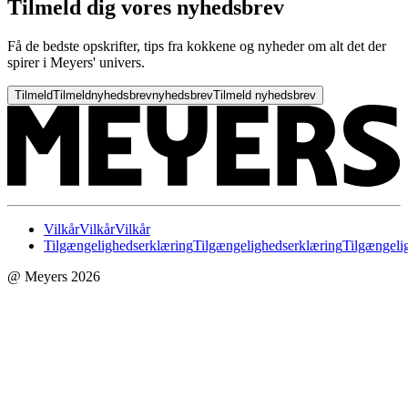
Tilmeld dig vores nyhedsbrev
Få de bedste opskrifter, tips fra kokkene og nyheder om alt det der
spirer i Meyers' univers.
Tilmeld
Tilmeld
nyhedsbrev
nyhedsbrev
Tilmeld nyhedsbrev
Vilkår
Vilkår
Vilkår
Tilgængelighedserklæring
Tilgængelighedserklæring
Tilgængeli
@ Meyers 2026