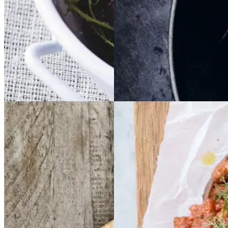
Gem opskrift
Dessert
Gem opskrift
Dansk mad
Dansk mad
Sommermad
Vintermad
Aftensmad
Frikadeller
Frikadell
Baked
Baked
er
med
med
beans
beans
på
på
smørspidskål,
smørsp
stegt
stegt
brød
brød
idskål,