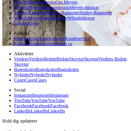
Om
Om
Meyers
Meyers
Om Meyers
Meyers
Meyers
mission
mission
Meyers mission
Smiley-Rapporter
Smiley-Rapporter
Smiley-Rapporter
Whistleblower
Whistleblower
Whistleblower
Jobs
Jobs
Jobs
Kontakt
Kundeservice
Kundeservice
Kundeservice
Kontakt
Kontakt
os
os
Kontakt os
Aktiviteter
Verdens
Verdens
Bedste
Bedste
Skovtur
Skovtur
Verdens Bedste
Skovtur
Bageskolen
Bageskolen
Bageskolen
Nyheder
Nyheder
Nyheder
Cases
Cases
Cases
Social
Instagram
Instagram
Instagram
YouTube
YouTube
YouTube
Facebook
Facebook
Facebook
LinkedIn
LinkedIn
LinkedIn
Hold dig opdateret