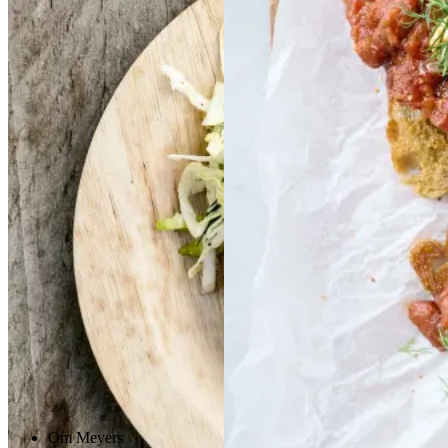
kartofler
kartofler
og
og
sennepsdressing
senn
epsdressing
Gem opskrift
Morgenmad
Vegetarisk
Gem opskrift
Aftensmad
Forårsmad
Sommermad
Dansk mad
Om Meyers