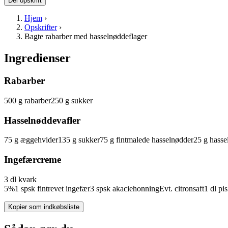
Del opskrift
Hjem
›
Opskrifter
›
Bagte rabarber med hasselnøddeflager
Ingredienser
Rabarber
500
g
rabarber
250
g
sukker
Hasselnøddevafler
75
g
æggehvider
135
g
sukker
75
g
fintmalede
hasselnødder
25
g
hasse
Ingefærcreme
3
dl
kvark
5%
1
spsk
fintrevet
ingefær
3
spsk
akaciehonning
Evt.
citronsaft
1
dl
pi
Kopier som indkøbsliste