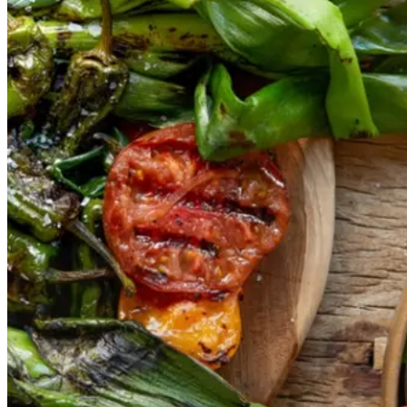
Gem opskrift
Vegansk
Vegetarisk
Vores version af den traditionelle
salat empedrat fra det catalanske
køkken. Spis den med brød som
en let frokost eller i et større
måltid som her. Salbitxada minder
noget om en anden ligeledes
catalansk sauce, romesco. I
Catalonien spises den til såkaldte
calcots, der er små porrelignende
løg. Dem griller man helt sorte, så
fjerner man den yderste skal og
dypper det fløjlsbløde løg i
saucen. Calcots er svære at