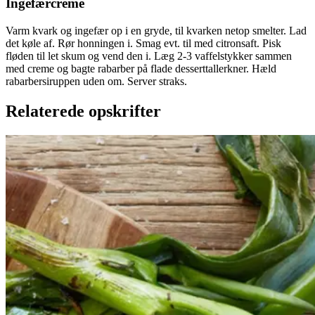
Ingefærcreme
Varm kvark og ingefær op i en gryde, til kvarken netop smelter. Lad
det køle af. Rør honningen i. Smag evt. til med citronsaft. Pisk
fløden til let skum og vend den i. Læg 2-3 vaffelstykker sammen
med creme og bagte rabarber på flade desserttallerkner. Hæld
rabarbersiruppen uden om. Server straks.
Relaterede opskrifter
Catalansk
Catalansk
bønnesalat
bønnesala
t
med
med
grillede
grillede
grøntsager
grøntsage
r
og
og
salbitxada-
sauce
salbitxada-
sauce