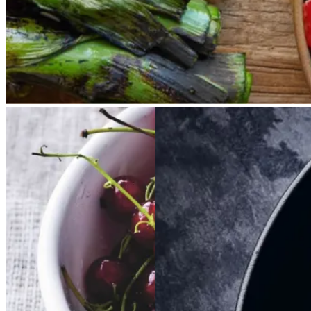
opdrive på disse kanter, men små
nye porrer kan bruges.
Rysteribs
Rysteribs
Braiseret
Braiseret
oksetværreb
oksetvæ
rreb