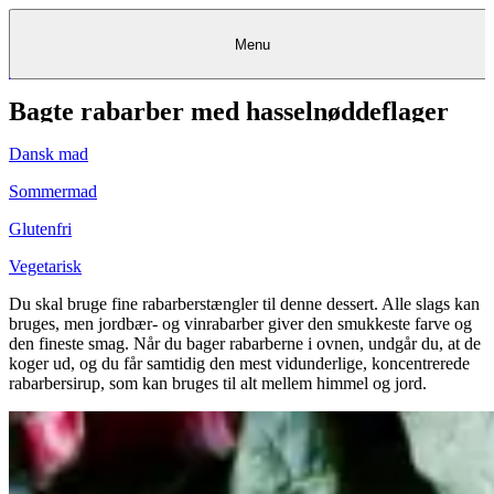
Menu
Bagte rabarber med hasselnøddeflager
Kantine
Restauranter
Køb
Køb
Kantine
gavekort
Restauranter
Kantine
gavekort
&
Køb gavekort
&
Bagerier
Bagerier
Restauranter &
Frokostordning
Bagerier
Kundeservice
Kundeservice
Frokostordning
Kundeservice
Frokostordning
Catering
Foodservice
Catering
Foodservice
&
&
Events
Foodservice
Events
Catering & Events
Dansk mad
Madkurser
Detail
Detail
Madkurser
Detail
Log ind
&
&
Teambuilding
Mit Meyers
Teambuilding
Madkurse
& Teambuilding
Projekter
Projekter
&
&
rådgivning
rådgivning
Projekter &
Sommermad
Opskrifter
rådgivning
Opskrifter
Opskrifter
Eventkalender
Eventkalender
Eventkalender
Glutenfri
Vegetarisk
Du skal bruge fine rabarberstængler til denne dessert. Alle slags kan
bruges, men jordbær- og vinrabarber giver den smukkeste farve og
den fineste smag. Når du bager rabarberne i ovnen, undgår du, at de
koger ud, og du får samtidig den mest vidunderlige, koncentrerede
rabarbersirup, som kan bruges til alt mellem himmel og jord.