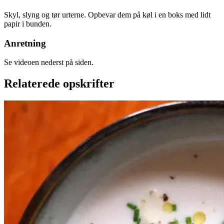
Skyl, slyng og tør urterne. Opbevar dem på køl i en boks med lidt
papir i bunden.
Anretning
Se videoen nederst på siden.
Relaterede opskrifter
Kold
Kold
hvid
hvid
bønnesuppe
bønnesu
ppe
Gem opskrift