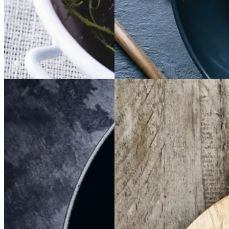
Gem opskrift
Gem opskrift
Dessert
Aftensmad
Dansk mad
Sommermad
Braiseret
Braiseret
Frikadeller
Frikadell
oksetværreb
oksetvæ
er
med
med
rreb
smørspidskål,
smørsp
idskål,
kartofler
kartofler