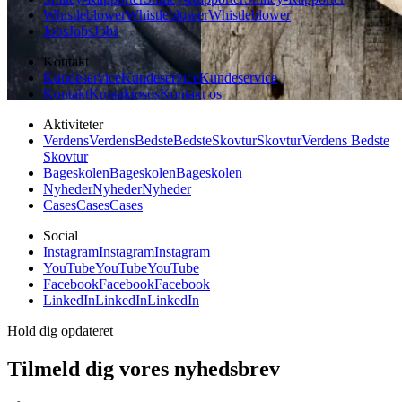
Whistleblower
Whistleblower
Whistleblower
Jobs
Jobs
Jobs
Kontakt
Kundeservice
Kundeservice
Kundeservice
Kontakt
Kontakt
os
os
Kontakt os
Aktiviteter
Verdens
Verdens
Bedste
Bedste
Skovtur
Skovtur
Verdens Bedste
Skovtur
Bageskolen
Bageskolen
Bageskolen
Nyheder
Nyheder
Nyheder
Cases
Cases
Cases
Social
Instagram
Instagram
Instagram
YouTube
YouTube
YouTube
Facebook
Facebook
Facebook
LinkedIn
LinkedIn
LinkedIn
Hold dig opdateret
Tilmeld dig vores nyhedsbrev