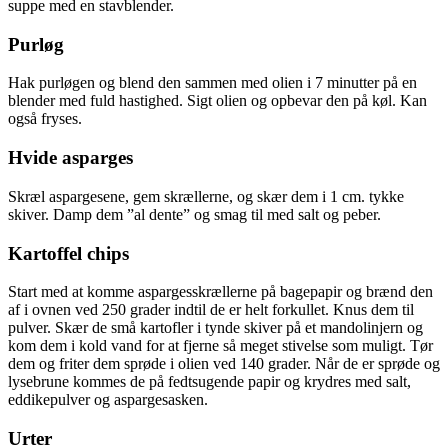
suppe med en stavblender.
Purløg
Hak purløgen og blend den sammen med olien i 7 minutter på en
blender med fuld hastighed. Sigt olien og opbevar den på køl. Kan
også fryses.
Hvide asparges
Skræl aspargesene, gem skrællerne, og skær dem i 1 cm. tykke
skiver. Damp dem ”al dente” og smag til med salt og peber.
Kartoffel chips
Start med at komme aspargesskrællerne på bagepapir og brænd den
af i ovnen ved 250 grader indtil de er helt forkullet. Knus dem til
pulver. Skær de små kartofler i tynde skiver på et mandolinjern og
kom dem i kold vand for at fjerne så meget stivelse som muligt. Tør
dem og friter dem sprøde i olien ved 140 grader. Når de er sprøde og
lysebrune kommes de på fedtsugende papir og krydres med salt,
eddikepulver og aspargesasken.
Urter