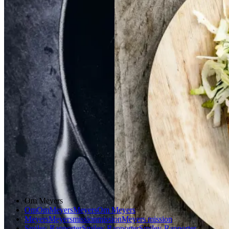
og
og
sennepsdressing
senn
epsdressing
Gem opskrift
Dansk mad
Vintermad
Aftensmad
Gem opskrift
Aftensmad
Forårsmad
Sommermad
Dansk mad
Om Meyers
Om
Om
Meyers
Meyers
Om Meyers
Meyers
Meyers
mission
mission
Meyers mission
Smiley-Rapporter
Smiley-Rapporter
Smiley-Rapporter