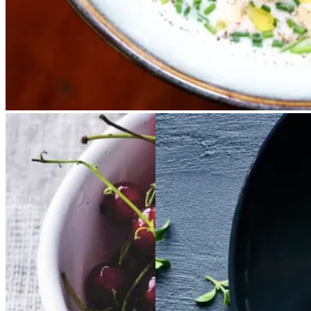
Rysteribs
Rysteribs
Satja
Satja
de
de
pollo
pollo