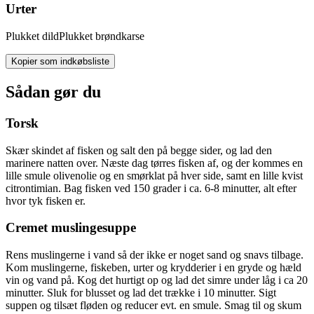
Urter
Plukket
dild
Plukket
brøndkarse
Kopier som indkøbsliste
Sådan gør du
Torsk
Skær skindet af fisken og salt den på begge sider, og lad den
marinere natten over. Næste dag tørres fisken af, og der kommes en
lille smule olivenolie og en smørklat på hver side, samt en lille kvist
citrontimian. Bag fisken ved 150 grader i ca. 6-8 minutter, alt efter
hvor tyk fisken er.
Cremet muslingesuppe
Rens muslingerne i vand så der ikke er noget sand og snavs tilbage.
Kom muslingerne, fiskeben, urter og krydderier i en gryde og hæld
vin og vand på. Kog det hurtigt op og lad det simre under låg i ca 20
minutter. Sluk for blusset og lad det trække i 10 minutter. Sigt
suppen og tilsæt fløden og reducer evt. en smule. Smag til og skum