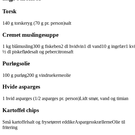
Torsk
140
g
torskeryg
(70 g pr. person)
salt
Cremet muslingesuppe
1
kg
blåmusling
300
g
fiskeben
2
dl
hvidvin
1
dl
vand
10
g
ingefær
1
kvi
½
dl
piskefløde
salt
og peber
citronsaft
Purløgsolie
100
g
purløg
200
g
vindruekerneolie
Hvide asparges
1
hvid asparges
(1/2 asparges pr. person)
Lidt smør, vand og timian
Kartoffel chips
Små
kartoffel
salt
og frysetørret eddike
Aspargesskrællerne
Olie til
fritering