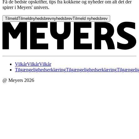
Få de bedste opskrifter, tips fra kokkene og nyheder om alt det der
spirer i Meyers' univers.
Tilmeld
Tilmeld
nyhedsbrev
nyhedsbrev
Tilmeld nyhedsbrev
Vilkår
Vilkår
Vilkår
Tilgængelighedserklæring
Tilgængelighedserklæring
Tilgængeli
@ Meyers 2026