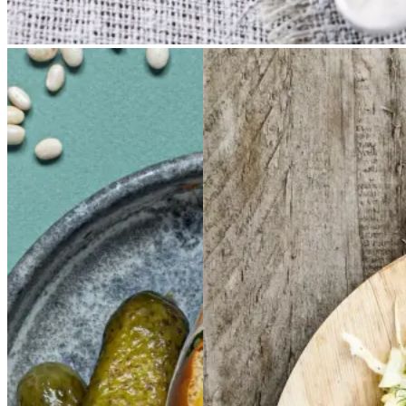
Sloppy
Sloppy
Joe
Joe
Frikadeller
Frikadell
er
med
med
smørspidskål,
smørsp
idskål,
kartofler
kartofler
og
og
Gem opskrift
sennepsdressing
senn
epsdressing
Morgenmad
Frokost