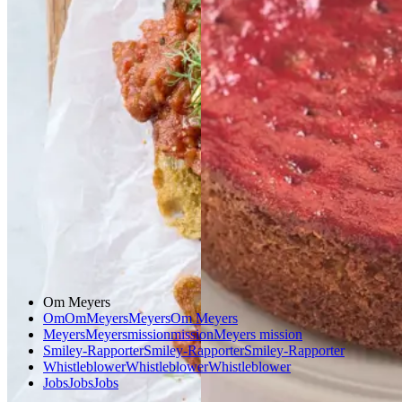
beans
beans
på
på
med
med
stegt
stegt
brød
brød
ribssirup
ribssirup
Gem opskrift
Gem opskrift
Morgenmad
Dessert
Vegetarisk
Dansk mad
Sommermad
Om Meyers
Om
Om
Meyers
Meyers
Om Meyers
Meyers
Meyers
mission
mission
Meyers mission
Smiley-Rapporter
Smiley-Rapporter
Smiley-Rapporter
Whistleblower
Whistleblower
Whistleblower
Jobs
Jobs
Jobs