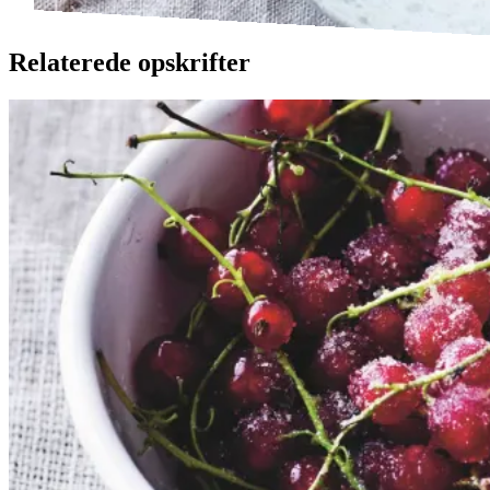
Relaterede opskrifter
Rysteribs
Rysteribs
Gem opskrift
Dessert
Dansk mad
Sommermad
De rødlige bær er en sand
sommerklassiker. De har en frisk
og syrlig smag, som når de koges