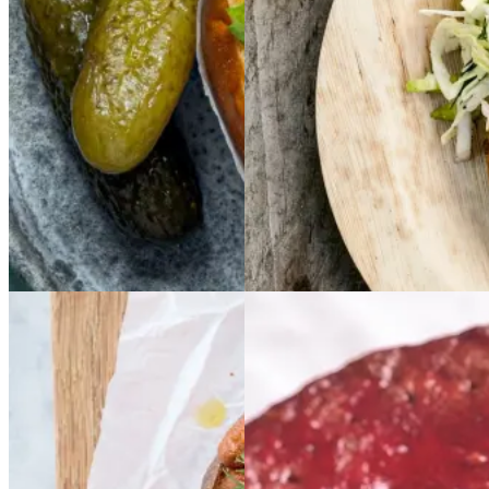
Gem opskrift
Aftensmad
Forårsmad
Sommermad
Dansk mad
Baked
Baked
Bygkage
Bygkage