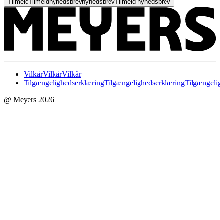
Tilmeld
Tilmeld
nyhedsbrev
nyhedsbrev
Tilmeld nyhedsbrev
Vilkår
Vilkår
Vilkår
Tilgængelighedserklæring
Tilgængelighedserklæring
Tilgængeli
@ Meyers 2026