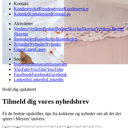
Kontakt
Kundeservice
Kundeservice
Kundeservice
Kontakt
Kontakt
os
os
Kontakt os
Aktiviteter
Verdens
Verdens
Bedste
Bedste
Skovtur
Skovtur
Verdens Bedste
Skovtur
Bageskolen
Bageskolen
Bageskolen
Nyheder
Nyheder
Nyheder
Cases
Cases
Cases
Social
Instagram
Instagram
Instagram
YouTube
YouTube
YouTube
Facebook
Facebook
Facebook
LinkedIn
LinkedIn
LinkedIn
Hold dig opdateret
Tilmeld dig vores nyhedsbrev
Få de bedste opskrifter, tips fra kokkene og nyheder om alt det der
spirer i Meyers' univers.