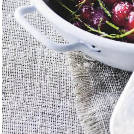
op med sukker, udgør et dejligt
tilbehør til søde sager. De kan
serveres både til is, en kage eller
bare med letpisket flødeskum eller
skyr rørt lind med lidt mælk.