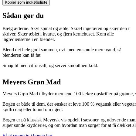
Kopier som indkøbsliste
Sådan gør du
Bælg ærterne. Skyl spinat og æble. Skræl ingefæren og skær den i
skriver. Skær æblet i kvarte, og fjern kernehuset. Kom alle
ingredienserne i en blender.
Blend det hele godt sammen, evt. med en smule mere vand, så
blenderen kan få fat.
Smag til med citronsaft, og server smoothien kold.
Meyers Grøn Mad
Meyers Grøn Mad tilbyder mere end 100 lækre opskrifter på grønne, v
Bogen er både til dem, der ønsker at leve 100 % vegansk eller vegetari
kødfri dag eller to ind om ugen.
Bogen er på klassisk Meyersk vis opdelt i sæsoner, og udover de man
super sunde krydderier, og om hvordan man sørger for at få dækket all
Få et smugkig i bogen her