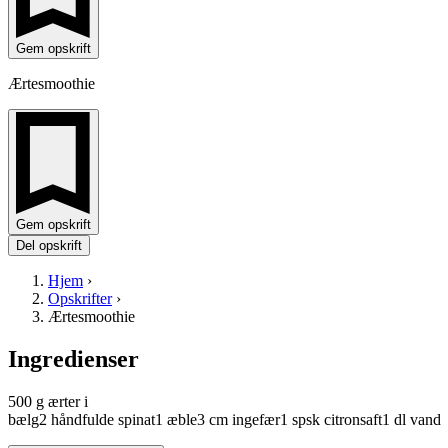
Gem opskrift
Ærtesmoothie
Gem opskrift
Del opskrift
Hjem
›
Opskrifter
›
Ærtesmoothie
Ingredienser
500
g
ærter
i
bælg
2
håndfulde
spinat
1
æble
3
cm
ingefær
1
spsk
citronsaft
1
dl
vand