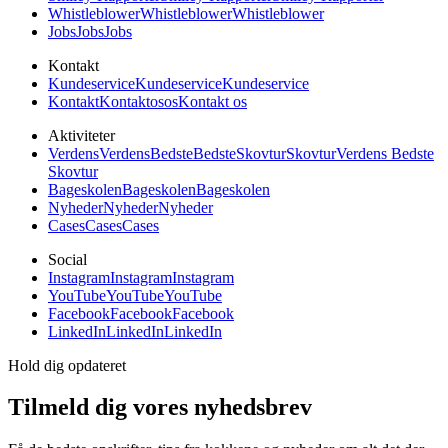
Whistleblower
Whistleblower
Whistleblower
Jobs
Jobs
Jobs
Kontakt
Kundeservice
Kundeservice
Kundeservice
Kontakt
Kontakt
os
os
Kontakt os
Aktiviteter
Verdens
Verdens
Bedste
Bedste
Skovtur
Skovtur
Verdens Bedste
Skovtur
Bageskolen
Bageskolen
Bageskolen
Nyheder
Nyheder
Nyheder
Cases
Cases
Cases
Social
Instagram
Instagram
Instagram
YouTube
YouTube
YouTube
Facebook
Facebook
Facebook
LinkedIn
LinkedIn
LinkedIn
Hold dig opdateret
Tilmeld dig vores nyhedsbrev