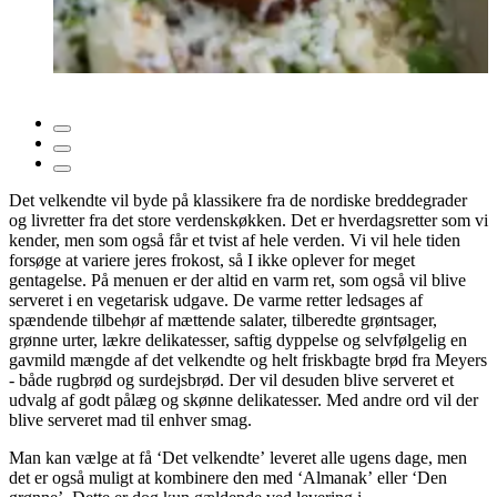
Det velkendte vil byde på klassikere fra de nordiske breddegrader
og livretter fra det store verdenskøkken. Det er hverdagsretter som vi
kender, men som også får et tvist af hele verden. Vi vil hele tiden
forsøge at variere jeres frokost, så I ikke oplever for meget
gentagelse. På menuen er der altid en varm ret, som også vil blive
serveret i en vegetarisk udgave. De varme retter ledsages af
spændende tilbehør af mættende salater, tilberedte grøntsager,
grønne urter, lækre delikatesser, saftig dyppelse og selvfølgelig en
gavmild mængde af det velkendte og helt friskbagte brød fra Meyers
- både rugbrød og surdejsbrød. Der vil desuden blive serveret et
udvalg af godt pålæg og skønne delikatesser. Med andre ord vil der
blive serveret mad til enhver smag.
Man kan vælge at få ‘Det velkendte’ leveret alle ugens dage, men
det er også muligt at kombinere den med ‘Almanak’ eller ‘Den