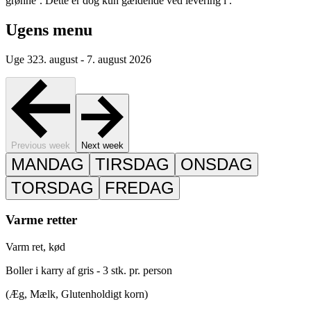
grønne’. Dette er dog kun gældende ved levering i
.
Ugens menu
Uge 32
3. august - 7. august 2026
Previous week
Next week
MANDAG
TIRSDAG
ONSDAG
TORSDAG
FREDAG
Varme retter
Varm ret, kød
Boller i karry af gris - 3 stk. pr. person
(Æg, Mælk, Glutenholdigt korn)