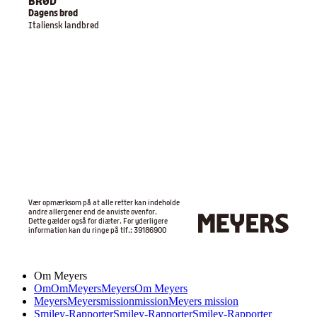
BRØD
Dagens brød
Italiensk landbrød
Vær opmærksom på at alle retter kan indeholde
andre allergener end de anviste ovenfor.
Dette gælder også for diæter. For yderligere
information kan du ringe på tlf.: 39186900
Om Meyers
Om
Om
Meyers
Meyers
Om Meyers
Meyers
Meyers
mission
mission
Meyers mission
Smiley-Rapporter
Smiley-Rapporter
Smiley-Rapporter