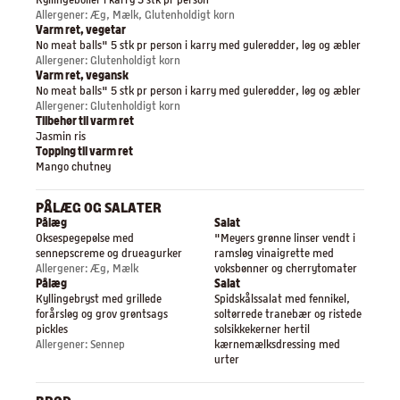
Kyllingeboller i karry 3 stk pr person
Allergener: Æg, Mælk, Glutenholdigt korn
Varm ret, vegetar
No meat balls" 5 stk pr person i karry med gulerødder, løg og æbler
Allergener: Glutenholdigt korn
Varm ret, vegansk
No meat balls" 5 stk pr person i karry med gulerødder, løg og æbler
Allergener: Glutenholdigt korn
Tilbehør til varm ret
Jasmin ris
Topping til varm ret
Mango chutney
PÅLÆG OG SALATER
Pålæg
Salat
Oksespegepølse med
"Meyers grønne linser vendt i
sennepscreme og drueagurker
ramsløg vinaigrette med
Allergener: Æg, Mælk
voksbønner og cherrytomater
Pålæg
Salat
Kyllingebryst med grillede
Spidskålssalat med fennikel,
forårsløg og grov grøntsags
soltørrede tranebær og ristede
pickles
solsikkekerner hertil
Allergener: Sennep
kærnemælksdressing med
urter