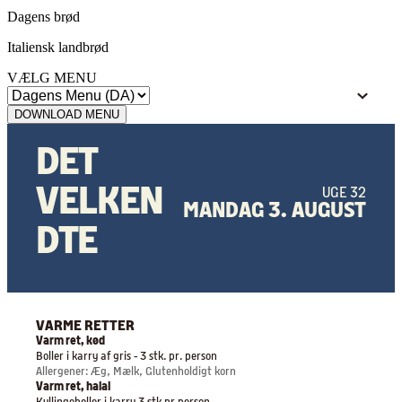
Dagens brød
Italiensk landbrød
VÆLG MENU
DOWNLOAD MENU
DET
VELKEN
UGE 32
MANDAG 3. AUGUST
DTE
VARME RETTER
Varm ret, kød
Boller i karry af gris - 3 stk. pr. person
Allergener: Æg, Mælk, Glutenholdigt korn
Varm ret, halal