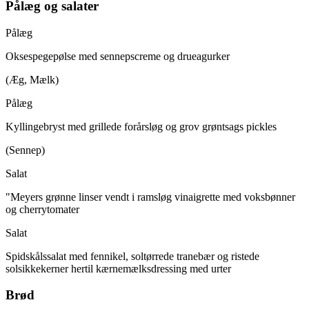
Pålæg og salater
Pålæg
Oksespegepølse med sennepscreme og drueagurker
(Æg, Mælk)
Pålæg
Kyllingebryst med grillede forårsløg og grov grøntsags pickles
(Sennep)
Salat
"Meyers grønne linser vendt i ramsløg vinaigrette med voksbønner
og cherrytomater
Salat
Spidskålssalat med fennikel, soltørrede tranebær og ristede
solsikkekerner hertil kærnemælksdressing med urter
Brød