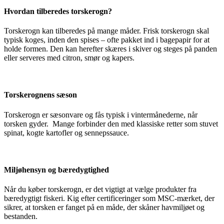
Hvordan tilberedes torskerogn?
Torskerogn kan tilberedes på mange måder. Frisk torskerogn skal
typisk koges, inden den spises – ofte pakket ind i bagepapir for at
holde formen. Den kan herefter skæres i skiver og steges på panden
eller serveres med citron, smør og kapers.
Torskerognens sæson
Torskerogn er sæsonvare og fås typisk i vintermånederne, når
torsken gyder. Mange forbinder den med klassiske retter som stuvet
spinat, kogte kartofler og sennepssauce.
Miljøhensyn og bæredygtighed
Når du køber torskerogn, er det vigtigt at vælge produkter fra
bæredygtigt fiskeri. Kig efter certificeringer som MSC-mærket, der
sikrer, at torsken er fanget på en måde, der skåner havmiljøet og
bestanden.