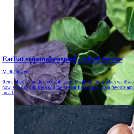
Eat
Eat
seasonal
seasonal
cod
cod
roe
roe
Madhåndværk
Remember, it’s not just vegetables we’re talking about when we discuss
now, you can find fresh cod roe at your fishmonger. It’s a favorite am
bread.