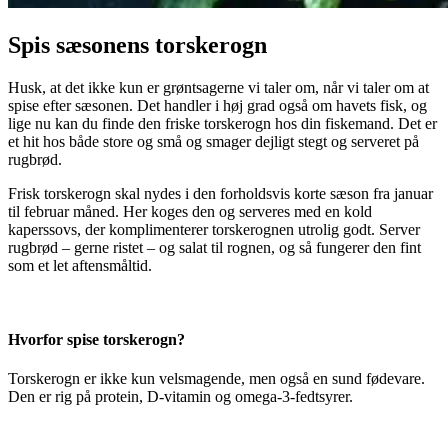
Spis sæsonens torskerogn
Husk, at det ikke kun er grøntsagerne vi taler om, når vi taler om at
spise efter sæsonen. Det handler i høj grad også om havets fisk, og
lige nu kan du finde den friske torskerogn hos din fiskemand. Det er
et hit hos både store og små og smager dejligt stegt og serveret på
rugbrød.
Frisk torskerogn skal nydes i den forholdsvis korte sæson fra januar
til februar måned. Her koges den og serveres med en kold
kaperssovs, der komplimenterer torskerognen utrolig godt. Server
rugbrød – gerne ristet – og salat til rognen, og så fungerer den fint
som et let aftensmåltid.
Hvorfor spise torskerogn?
Torskerogn er ikke kun velsmagende, men også en sund fødevare.
Den er rig på protein, D-vitamin og omega-3-fedtsyrer.