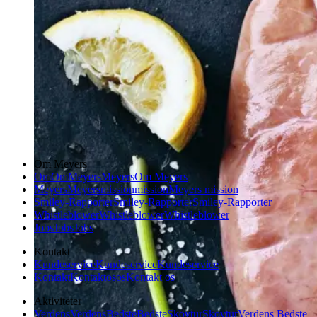
Om Meyers
Om
Om
Meyers
Meyers
Om Meyers
Meyers
Meyers
mission
mission
Meyers mission
Smiley-Rapporter
Smiley-Rapporter
Smiley-Rapporter
Whistleblower
Whistleblower
Whistleblower
Jobs
Jobs
Jobs
Kontakt
Kundeservice
Kundeservice
Kundeservice
Kontakt
Kontakt
os
os
Kontakt os
Aktiviteter
Verdens
Verdens
Bedste
Bedste
Skovtur
Skovtur
Verdens Bedste