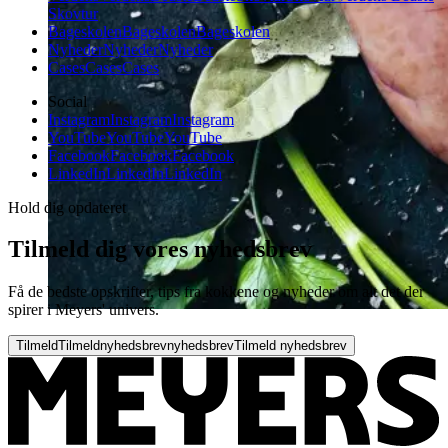
Skovtur
Bageskolen
Bageskolen
Bageskolen
Nyheder
Nyheder
Nyheder
Cases
Cases
Cases
Social
Instagram
Instagram
Instagram
YouTube
YouTube
YouTube
Facebook
Facebook
Facebook
LinkedIn
LinkedIn
LinkedIn
Hold dig opdateret
Tilmeld dig vores nyhedsbrev
Få de bedste opskrifter, tips fra kokkene og nyheder om alt det der
spirer i Meyers' univers.
Tilmeld
Tilmeld
nyhedsbrev
nyhedsbrev
Tilmeld nyhedsbrev