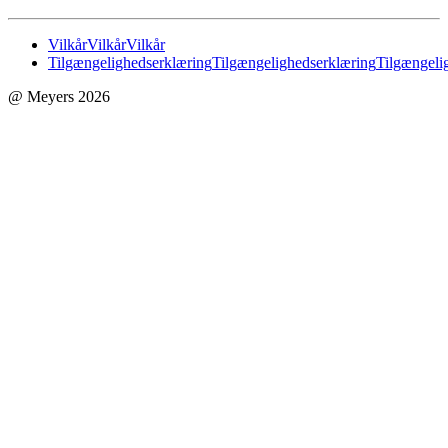
Vilkår
Vilkår
Vilkår
Tilgængelighedserklæring
Tilgængelighedserklæring
Tilgængeli
@ Meyers 2026