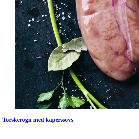
Torskerogn med kaperssovs