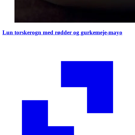
Lun torskerogn med rødder og gurkemeje-mayo