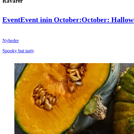
Råvarer
Event
Event
in
in
October:
October:
Hallow
tasty
tasty
Nyheder
Spooky but tasty