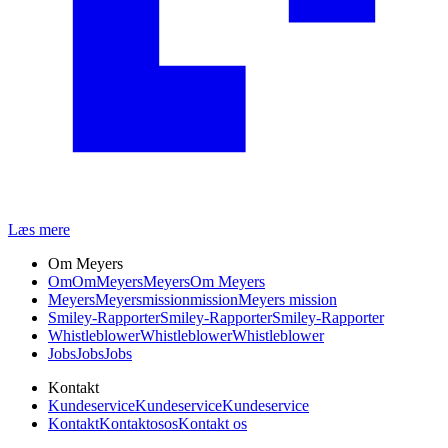
Læs mere
Om Meyers
Om
Om
Meyers
Meyers
Om Meyers
Meyers
Meyers
mission
mission
Meyers mission
Smiley-Rapporter
Smiley-Rapporter
Smiley-Rapporter
Whistleblower
Whistleblower
Whistleblower
Jobs
Jobs
Jobs
Kontakt
Kundeservice
Kundeservice
Kundeservice
Kontakt
Kontakt
os
os
Kontakt os