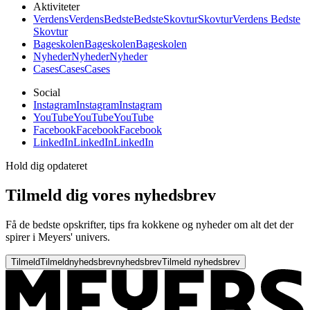
Aktiviteter
Verdens
Verdens
Bedste
Bedste
Skovtur
Skovtur
Verdens Bedste
Skovtur
Bageskolen
Bageskolen
Bageskolen
Nyheder
Nyheder
Nyheder
Cases
Cases
Cases
Social
Instagram
Instagram
Instagram
YouTube
YouTube
YouTube
Facebook
Facebook
Facebook
LinkedIn
LinkedIn
LinkedIn
Hold dig opdateret
Tilmeld dig vores nyhedsbrev
Få de bedste opskrifter, tips fra kokkene og nyheder om alt det der
spirer i Meyers' univers.
Tilmeld
Tilmeld
nyhedsbrev
nyhedsbrev
Tilmeld nyhedsbrev