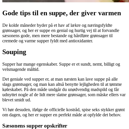
Gode tips til en suppe, der giver varmen
De kolde måneder byder på et hav af lækre og næringsfyldte
grønsager, og her er suppe en genial og hurtig vej til at forvandle
sæsonens gode, men mere bestande og hårdføre grønsager til
cremede og varme supper fyldt med antioxidanter.
Souping
Supper har mange egenskaber. Suppe er et sundt, nemt, billigt og
velsmagende måltid.
Det geniale ved supper er, at man næsten kan lave suppe på alle
slags grøntsager, og man kan altså benytte lejligheden til at tømme
køleskabet. På den måde undgår du unødvendig madspild og får
udnyttet nogle af de lidt mere slatne grønsager, som måske ellers var
blevet smidt ud.
Vi bør desuden, ifølge de officielle kostråd, spise seks stykker grønt
om dagen, og her er supper en perfekt måde at opfylde det behov.
Sæsonens supper opskrifter