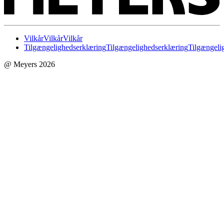
Vilkår
Vilkår
Vilkår
Tilgængelighedserklæring
Tilgængelighedserklæring
Tilgængeli
@ Meyers 2026