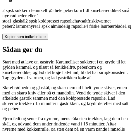
2
spsk
sukker
5
fennikelfrø
5
hele
peberkorn
1
dl
kirsebæreddike
3
små
nye
rødbeder
eller 1
stor
1
glaskål
2
spsk
koldpresset
rapsolie
havsalt
friskkværnet
peber
2
lammenyrer
1
spsk
almindelig
rapsolie
4
friske
laurbærblade
1
s
Kopier som indkøbsliste
Sådan gør du
Start med at lave en gastryk: Karamelliser sukkeret i en gryde til let
gylden karamel, og tilsæt så fenikkelfrø, peberkorn og
kirsebæreddike, og lad det koge halvt ind, til det har sirupkonsistent.
Tag gryden af varmen, og lad gastrikken køle af.
Skræl rødbede og glaskål, og skær dem ud i helt tynde skiver, enten
med en skarp kniv eller på et mandolin. Vend de tynde skiver i den
afkølede gastrik sammen med den koldpressede rapsolie. Lad
skiverne trække i 15 minutter i gastrikken, og krydr derefter med salt
og peber.
Fjern fedt og sener fra nyrerne, mens råkosten trækker, læg dem i en
skål, og udvand dem under rindende vand i 15 minutter. Aftør
nyrerne med køkkenrulle, og steg dem på en varm pande i rapsolie