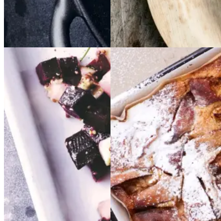
Forårsmad
Sommermad
Dansk mad
Sylte
Sylte
Æblekage
Æblekage
Gem opskrift
Gem opskrift
Dansk mad
Dessert