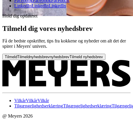
Facebook
Facebook
Facebook
LinkedIn
LinkedIn
LinkedIn
Hold dig opdateret
Tilmeld dig vores nyhedsbrev
Få de bedste opskrifter, tips fra kokkene og nyheder om alt det der
spirer i Meyers' univers.
Tilmeld
Tilmeld
nyhedsbrev
nyhedsbrev
Tilmeld nyhedsbrev
Vilkår
Vilkår
Vilkår
Tilgængelighedserklæring
Tilgængelighedserklæring
Tilgængeli
@ Meyers 2026