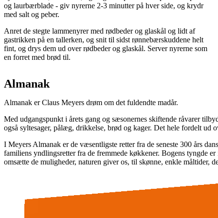
og laurbærblade - giv nyrerne 2-3 minutter på hver side, og krydr
med salt og peber.
Anret de stegte lammenyrer med rødbeder og glaskål og lidt af
gastrikken på en tallerken, og snit til sidst rønnebærskuddene helt
fint, og drys dem ud over rødbeder og glaskål. Server nyrerne som
en forret med brød til.
Almanak
Almanak er Claus Meyers drøm om det fuldendte madår.
Med udgangspunkt i årets gang og sæsonernes skiftende råvarer tilbyd
også syltesager, pålæg, drikkelse, brød og kager. Det hele fordelt ud o
I Meyers Almanak er de væsentligste retter fra de seneste 300 års dan
familiens yndlingsretter fra de fremmede køkkener. Bogens tyngde er i
omsætte de muligheder, naturen giver os, til skønne, enkle måltider, de