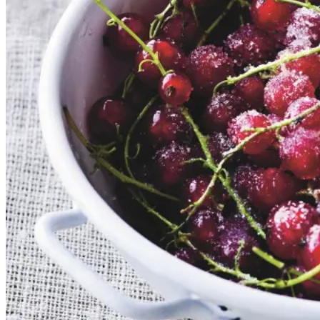
Gem opskrift
Dessert
Dansk mad
Sommermad
De rødlige bær er en sand
sommerklassiker. De har en frisk
og syrlig smag, som når de koges
op med sukker, udgør et dejligt
tilbehør til søde sager. De kan
serveres både til is, en kage eller
bare med letpisket flødeskum eller
skyr rørt lind med lidt mælk.