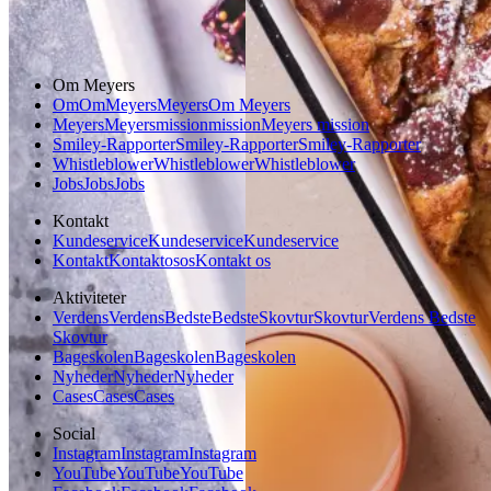
Frokost
Dansk mad
Om Meyers
Om
Om
Meyers
Meyers
Om Meyers
Meyers
Meyers
mission
mission
Meyers mission
Smiley-Rapporter
Smiley-Rapporter
Smiley-Rapporter
Whistleblower
Whistleblower
Whistleblower
Jobs
Jobs
Jobs
Kontakt
Kundeservice
Kundeservice
Kundeservice
Kontakt
Kontakt
os
os
Kontakt os
Aktiviteter
Verdens
Verdens
Bedste
Bedste
Skovtur
Skovtur
Verdens Bedste
Skovtur
Bageskolen
Bageskolen
Bageskolen
Nyheder
Nyheder
Nyheder
Cases
Cases
Cases
Social
Instagram
Instagram
Instagram
YouTube
YouTube
YouTube