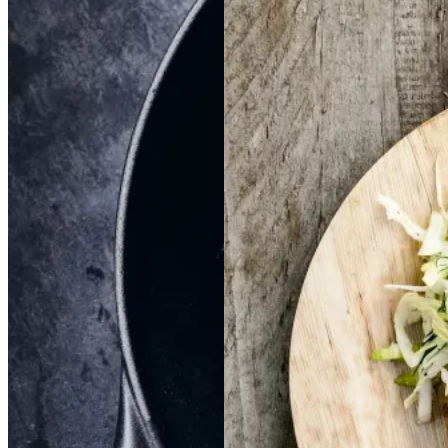
Braiseret
Braiseret
Frikadeller
Frikadell
oksetværreb
oksetvæ
er
med
med
rreb
smørspidskål,
smørsp
idskål,
kartofler
kartofler
og
og
sennepsdressing
senn
epsdressing
Gem opskrift
Dansk mad
Vintermad
Aftensmad
Gem opskrift
Aftensmad