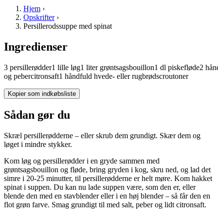
Hjem
›
Opskrifter
›
Persillerodssuppe med spinat
Ingredienser
3
persillerødder
1
lille
løg
1
liter
grøntsagsbouillon
1
dl
piskefløde
2
hånd
og peber
citronsaft
1
håndfuld
hvede- eller rugbrødscroutoner
Kopier som indkøbsliste
Sådan gør du
Skræl persillerødderne – eller skrub dem grundigt. Skær dem og
løget i mindre stykker.
Kom løg og persillerødder i en gryde sammen med
grøntsagsbouillon og fløde, bring gryden i kog, skru ned, og lad det
simre i 20-25 minutter, til persillerødderne er helt møre. Kom hakket
spinat i suppen. Du kan nu lade suppen være, som den er, eller
blende den med en stavblender eller i en høj blender – så får den en
flot grøn farve. Smag grundigt til med salt, peber og lidt citronsaft.