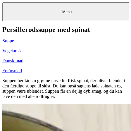
Menu
Persillerodssuppe med spinat
Kantine
Restauranter
Køb
Køb
Kantine
gavekort
Restauranter
Kantine
gavekort
&
Køb gavekort
&
Bagerier
Bagerier
Restauranter &
Frokostordning
Bagerier
Kundeservice
Kundeservice
Frokostordning
Kundeservice
Frokostordning
Catering
Foodservice
Catering
Foodservice
&
&
Events
Foodservice
Events
Catering & Events
Suppe
Madkurser
Detail
Detail
Madkurser
Detail
Log ind
&
&
Teambuilding
Mit Meyers
Teambuilding
Madkurse
& Teambuilding
Projekter
Projekter
&
&
rådgivning
rådgivning
Projekter &
Vegetarisk
Opskrifter
rådgivning
Opskrifter
Opskrifter
Eventkalender
Eventkalender
Eventkalender
Dansk mad
Forårsmad
Suppen her får sin grønne farve fra frisk spinat, der bliver blendet i
den færdige suppe til sidst. Du kan også sagtens lade spinaten og
suppen være ublendet. Suppen får en dejlig dyb smag, og du kan
lave den med alle rodfrugter.