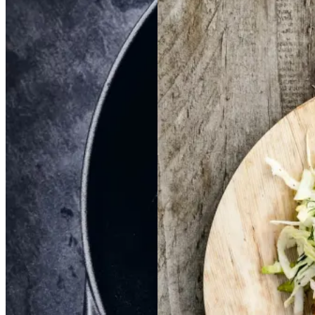
Braiseret
Braiseret
Frikadeller
Frikadell
oksetværreb
oksetvæ
er
med
med
rreb
smørspidskål,
smørsp
idskål,
kartofler
kartofler
og
og
sennepsdressing
senn
epsdressing
Gem opskrift
Dansk mad
Vintermad
Aftensmad
Gem opskrift
Aftensmad