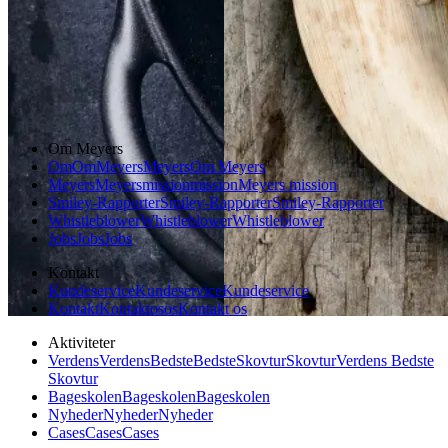
Forårsmad
Sommermad
Dansk mad
Om Meyers
Om
Om
Meyers
Meyers
Om Meyers
Meyers
Meyers
mission
mission
Meyers mission
Smiley-Rapporter
Smiley-Rapporter
Smiley-Rapporter
Whistleblower
Whistleblower
Whistleblower
Jobs
Jobs
Jobs
Kontakt
Kundeservice
Kundeservice
Kundeservice
Kontakt
Kontakt
os
os
Kontakt os
Aktiviteter
Verdens
Verdens
Bedste
Bedste
Skovtur
Skovtur
Verdens Bedste
Skovtur
Bageskolen
Bageskolen
Bageskolen
Nyheder
Nyheder
Nyheder
Cases
Cases
Cases