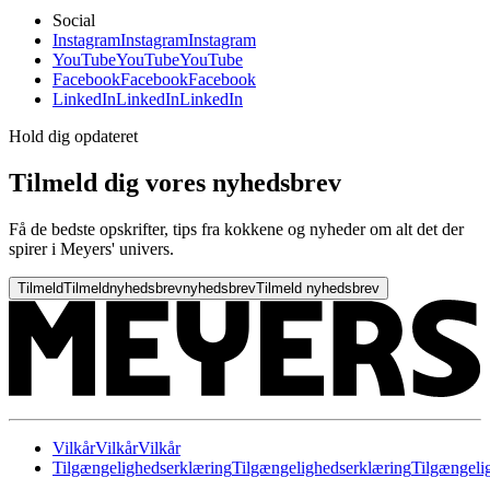
Social
Instagram
Instagram
Instagram
YouTube
YouTube
YouTube
Facebook
Facebook
Facebook
LinkedIn
LinkedIn
LinkedIn
Hold dig opdateret
Tilmeld dig vores nyhedsbrev
Få de bedste opskrifter, tips fra kokkene og nyheder om alt det der
spirer i Meyers' univers.
Tilmeld
Tilmeld
nyhedsbrev
nyhedsbrev
Tilmeld nyhedsbrev
Vilkår
Vilkår
Vilkår
Tilgængelighedserklæring
Tilgængelighedserklæring
Tilgængeli