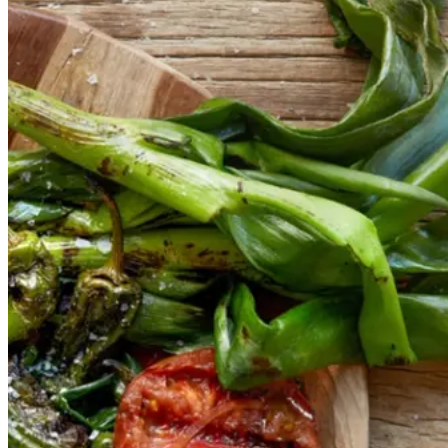
bønnesalat
bønnesala
t
med
med
grillede
grillede
grøntsager
grøntsage
r
og
og
salbitxada-
sauce
salbitxada-
sauce
Gem opskrift
Vegansk
Vegetarisk
Vores version af den traditionelle