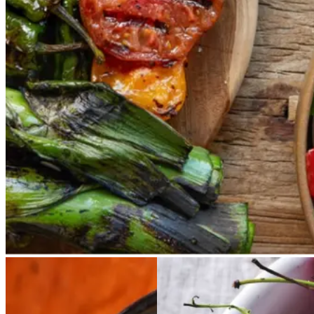
salat empedrat fra det catalanske
køkken. Spis den med brød som
en let frokost eller i et større
måltid som her. Salbitxada minder
noget om en anden ligeledes
catalansk sauce, romesco. I
Catalonien spises den til såkaldte
calcots, der er små porrelignende
løg. Dem griller man helt sorte, så
fjerner man den yderste skal og
dypper det fløjlsbløde løg i
saucen. Calcots er svære at
opdrive på disse kanter, men små
nye porrer kan bruges.