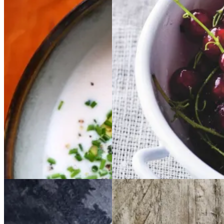
Kold
Kold
hvid
hvid
Rysteribs
Rysteribs
bønnesuppe
bønnesu
ppe
Gem opskrift
Dessert
Gem opskrift
Dansk mad
Sommermad