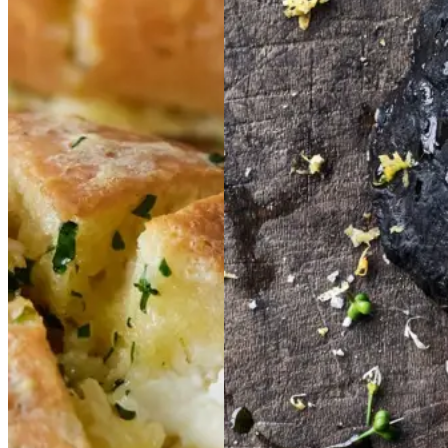
Koreanske
Koreansk
Grillet
Grillet
e
knoldselleri
knoldsell
hvidløgsboller
hvidlø
eri
med
med
gsboller
friske
friske
ramsløgsknopper
ra
msløgsknopper
og
og
estragonolie
estragon
olie
Gem opskrift
Asiatisk mad
Gem opskrift
Forårsmad
Sommermad