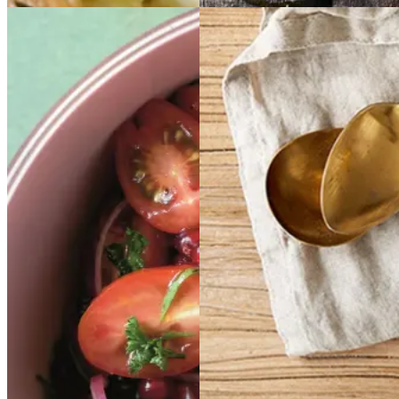
Tomatsalat
Tomatsal
Lakserilette
Lakseril
at
med
med
ette
rødløg
rødløg
og
og
ribs
ribs
Gem opskrift
Aftensmad
Gem opskrift
Dansk mad
Vegetarisk