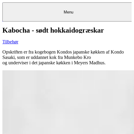
Menu
Kabocha - sødt hokkaidogræskar
Kantine
Restauranter
Køb
Køb
Kantine
gavekort
Restauranter
Kantine
gavekort
&
Køb gavekort
&
Bagerier
Bagerier
Restauranter &
Frokostordning
Bagerier
Kundeservice
Kundeservice
Frokostordning
Kundeservice
Frokostordning
Catering
Foodservice
Catering
Foodservice
&
&
Events
Foodservice
Events
Catering & Events
Tilbehør
Madkurser
Detail
Detail
Madkurser
Detail
Log ind
&
&
Teambuilding
Mit Meyers
Teambuilding
Madkurse
& Teambuilding
Projekter
Projekter
&
&
rådgivning
rådgivning
Projekter &
Opskriften er fra kogebogen Kondos japanske køkken af Kondo
Opskrifter
rådgivning
Opskrifter
Opskrifter
Sasaki, som er uddannet kok fra Munkebo Kro
Eventkalender
Eventkalender
Eventkalender
og underviser i det japanske køkken i Meyers Madhus.