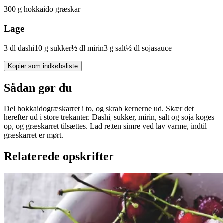
300
g
hokkaido
græskar
Lage
3
dl
dashi
10
g
sukker
½
dl
mirin
3
g
salt
½
dl
sojasauce
Kopier som indkøbsliste
Sådan gør du
Del hokkaidogræskarret i to, og skrab kernerne ud. Skær det
herefter ud i store trekanter. Dashi, sukker, mirin, salt og soja koges
op, og græskarret tilsættes. Lad retten simre ved lav varme, indtil
græskarret er mørt.
Relaterede opskrifter
Rysteribs
Rysteribs