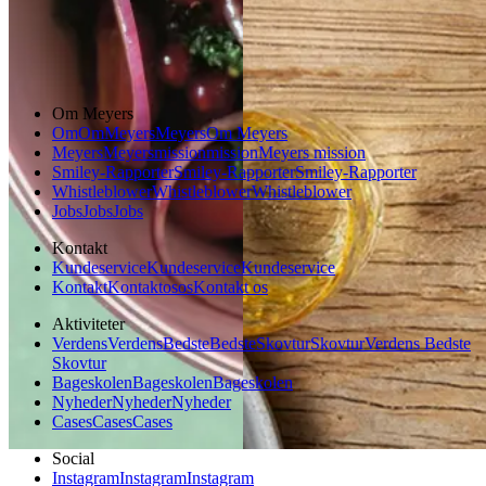
Forårsmad
Vegansk
Sommermad
Om Meyers
Om
Om
Meyers
Meyers
Om Meyers
Meyers
Meyers
mission
mission
Meyers mission
Smiley-Rapporter
Smiley-Rapporter
Smiley-Rapporter
Whistleblower
Whistleblower
Whistleblower
Jobs
Jobs
Jobs
Kontakt
Kundeservice
Kundeservice
Kundeservice
Kontakt
Kontakt
os
os
Kontakt os
Aktiviteter
Verdens
Verdens
Bedste
Bedste
Skovtur
Skovtur
Verdens Bedste
Skovtur
Bageskolen
Bageskolen
Bageskolen
Nyheder
Nyheder
Nyheder
Cases
Cases
Cases
Social
Instagram
Instagram
Instagram