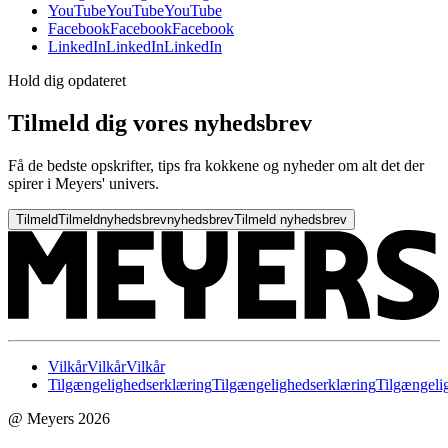
YouTube
YouTube
YouTube
Facebook
Facebook
Facebook
LinkedIn
LinkedIn
LinkedIn
Hold dig opdateret
Tilmeld dig vores nyhedsbrev
Få de bedste opskrifter, tips fra kokkene og nyheder om alt det der
spirer i Meyers' univers.
Tilmeld
Tilmeld
nyhedsbrev
nyhedsbrev
Tilmeld nyhedsbrev
Vilkår
Vilkår
Vilkår
Tilgængelighedserklæring
Tilgængelighedserklæring
Tilgængeli
@ Meyers 2026