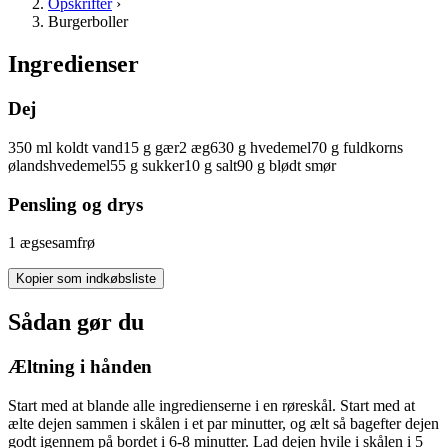
Opskrifter
›
Burgerboller
Ingredienser
Dej
350
ml
koldt
vand
15
g
gær
2
æg
630
g
hvedemel
70
g
fuldkorns
ølandshvedemel
55
g
sukker
10
g
salt
90
g
blødt
smør
Pensling og drys
1
æg
sesamfrø
Kopier som indkøbsliste
Sådan gør du
Æltning i hånden
Start med at blande alle ingredienserne i en røreskål. Start med at
ælte dejen sammen i skålen i et par minutter, og ælt så bagefter dejen
godt igennem på bordet i 6-8 minutter. Lad dejen hvile i skålen i 5