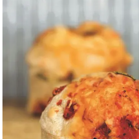
ost
ost
Gem opskrift
Frokost
Disse supersaftige snegle baseret
på vores ølandshvededej er uhyre
lækre, ungerne elsker dem og hvis
jeg ikke har tid til en ordentlig
frokost, snupper jeg en
ølandssnegl og jeg gør det med
glæde. Her er sneglene rullet med
rå tomatsauce og comté, men du
kan selvfølgelig variere fyldet.