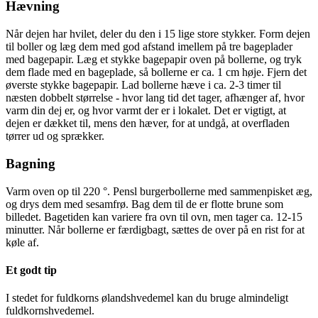
Hævning
Når dejen har hvilet, deler du den i 15 lige store stykker. Form dejen
til boller og læg dem med god afstand imellem på tre bageplader
med bagepapir. Læg et stykke bagepapir oven på bollerne, og tryk
dem flade med en bageplade, så bollerne er ca. 1 cm høje. Fjern det
øverste stykke bagepapir. Lad bollerne hæve i ca. 2-3 timer til
næsten dobbelt størrelse - hvor lang tid det tager, afhænger af, hvor
varm din dej er, og hvor varmt der er i lokalet. Det er vigtigt, at
dejen er dækket til, mens den hæver, for at undgå, at overfladen
tørrer ud og sprækker.
Bagning
Varm oven op til 220 °. Pensl burgerbollerne med sammenpisket æg,
og drys dem med sesamfrø. Bag dem til de er flotte brune som
billedet. Bagetiden kan variere fra ovn til ovn, men tager ca. 12-15
minutter. Når bollerne er færdigbagt, sættes de over på en rist for at
køle af.
Et godt tip
I stedet for fuldkorns ølandshvedemel kan du bruge almindeligt
fuldkornshvedemel.