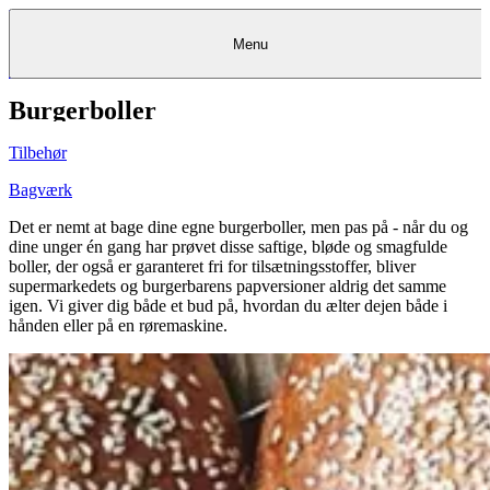
Menu
Burgerboller
Kantine
Restauranter
Køb
Køb
Kantine
gavekort
Restauranter
Kantine
gavekort
&
Køb gavekort
&
Bagerier
Bagerier
Restauranter &
Frokostordning
Bagerier
Kundeservice
Kundeservice
Frokostordning
Kundeservice
Frokostordning
Catering
Foodservice
Catering
Foodservice
&
&
Events
Foodservice
Events
Catering & Events
Tilbehør
Madkurser
Detail
Detail
Madkurser
Detail
Log ind
&
&
Teambuilding
Mit Meyers
Teambuilding
Madkurse
& Teambuilding
Projekter
Projekter
&
&
rådgivning
rådgivning
Projekter &
Bagværk
Opskrifter
rådgivning
Opskrifter
Opskrifter
Eventkalender
Eventkalender
Eventkalender
Det er nemt at bage dine egne burgerboller, men pas på - når du og
dine unger én gang har prøvet disse saftige, bløde og smagfulde
boller, der også er garanteret fri for tilsætningsstoffer, bliver
supermarkedets og burgerbarens papversioner aldrig det samme
igen. Vi giver dig både et bud på, hvordan du ælter dejen både i
hånden eller på en røremaskine.