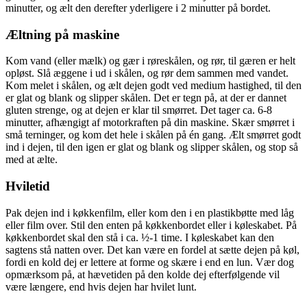
minutter, og ælt den derefter yderligere i 2 minutter på bordet.
Æltning på maskine
Kom vand (eller mælk) og gær i røreskålen, og rør, til gæren er helt
opløst. Slå æggene i ud i skålen, og rør dem sammen med vandet.
Kom melet i skålen, og ælt dejen godt ved medium hastighed, til den
er glat og blank og slipper skålen. Det er tegn på, at der er dannet
gluten strenge, og at dejen er klar til smørret. Det tager ca. 6-8
minutter, afhængigt af motorkraften på din maskine. Skær smørret i
små terninger, og kom det hele i skålen på én gang. Ælt smørret godt
ind i dejen, til den igen er glat og blank og slipper skålen, og stop så
med at ælte.
Hviletid
Pak dejen ind i køkkenfilm, eller kom den i en plastikbøtte med låg
eller film over. Stil den enten på køkkenbordet eller i køleskabet. På
køkkenbordet skal den stå i ca. ½-1 time. I køleskabet kan den
sagtens stå natten over. Det kan være en fordel at sætte dejen på køl,
fordi en kold dej er lettere at forme og skære i end en lun. Vær dog
opmærksom på, at hævetiden på den kolde dej efterfølgende vil
være længere, end hvis dejen har hvilet lunt.