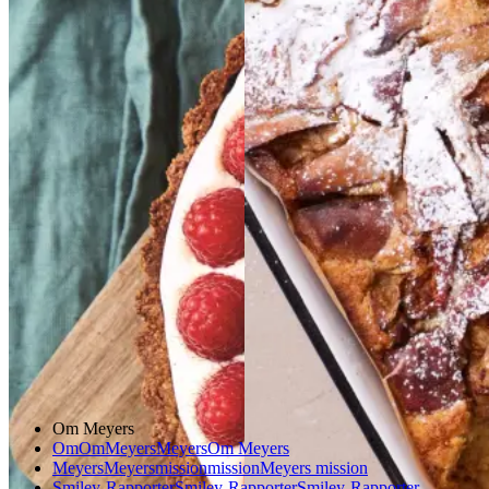
Glutenfri
Glutenfri
Æblekage
Æblekage
bærtærte
bærtærte
med
med
bagt
bagt
mandelcreme
mandel
creme
Gem opskrift
Dessert
Dansk mad
Gem opskrift
Dessert
Glutenfri
Om Meyers
Om
Om
Meyers
Meyers
Om Meyers
Meyers
Meyers
mission
mission
Meyers mission
Smiley-Rapporter
Smiley-Rapporter
Smiley-Rapporter