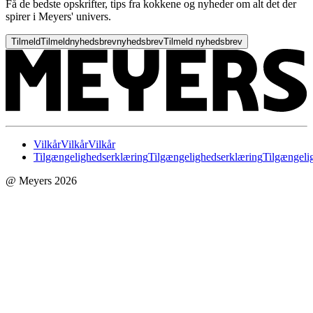
Få de bedste opskrifter, tips fra kokkene og nyheder om alt det der
spirer i Meyers' univers.
Tilmeld
Tilmeld
nyhedsbrev
nyhedsbrev
Tilmeld nyhedsbrev
Vilkår
Vilkår
Vilkår
Tilgængelighedserklæring
Tilgængelighedserklæring
Tilgængeli
@ Meyers 2026