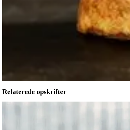
Relaterede opskrifter
Ølandssnegle
Ølands
snegle
med
med
tomat
tomat
og
og