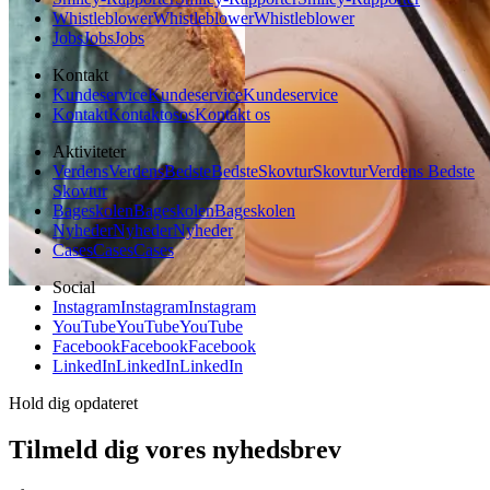
Whistleblower
Whistleblower
Whistleblower
Jobs
Jobs
Jobs
Kontakt
Kundeservice
Kundeservice
Kundeservice
Kontakt
Kontakt
os
os
Kontakt os
Aktiviteter
Verdens
Verdens
Bedste
Bedste
Skovtur
Skovtur
Verdens Bedste
Skovtur
Bageskolen
Bageskolen
Bageskolen
Nyheder
Nyheder
Nyheder
Cases
Cases
Cases
Social
Instagram
Instagram
Instagram
YouTube
YouTube
YouTube
Facebook
Facebook
Facebook
LinkedIn
LinkedIn
LinkedIn
Hold dig opdateret
Tilmeld dig vores nyhedsbrev