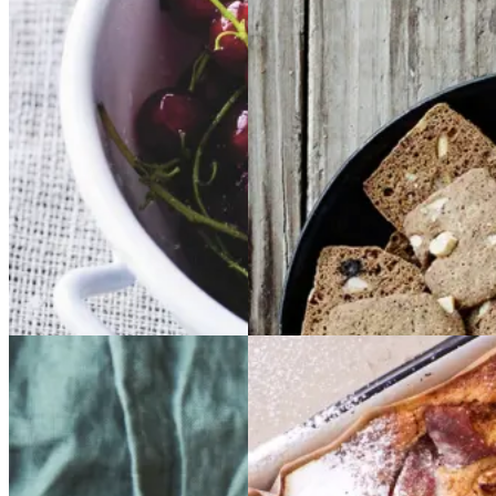
Rysteribs
Rysteribs
Brunkager
Brunkage
r
Gem opskrift
Gem opskrift
Dessert
Dansk mad
Sommermad