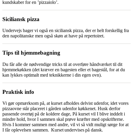
kundskaber for en ’pizzaiolo’.
Siciliansk pizza
Undervejs bager vi også en siciliansk pizza, der er helt forskellig fra
den napolitanske men også skøn at have på repertoiret.
Tips til hjemmebagning
Du får alle de nødvendige tricks til at overføre håndværket til dit
hjemmekøkken (det kræver en bagesten eller et bagestål, for at du
kan lykkes optimalt med teknikkerne i din egen ovn).
Praktisk info
Vi gør opmærksom på, at kurset afholdes delvist udenfor, idet vores
pizzaovne står placeret i gården udenfor køkkenet. Husk derfor
passende overtøj på de koldere dage, På kurset vil I blive inddelt i
mindre hold, hvor I sammen skal prøve kræfter med opskrifterne.
Hvis I kommer sammen med andre, vil vi så vidt muligt sørge for at
I får oplevelsen sammen. Kurset undervises på dansk.