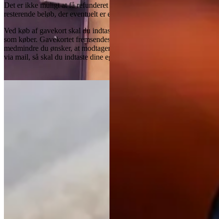
Det er ikke muligt at få refunderet gavekortets beløb, eller et
resterende beløb, der eventuelt er efter brug af gavekortet.
Ved køb af gavekort skal du indtaste dine egne kontaktoplysninger
som køber. Gavekortet fremsendes på den oplyste mailadresse, så
medmindre du ønsker, at modtageren skal informeres om gavekortet
via mail, så skal du indtaste dine egne kontaktoplysninger.