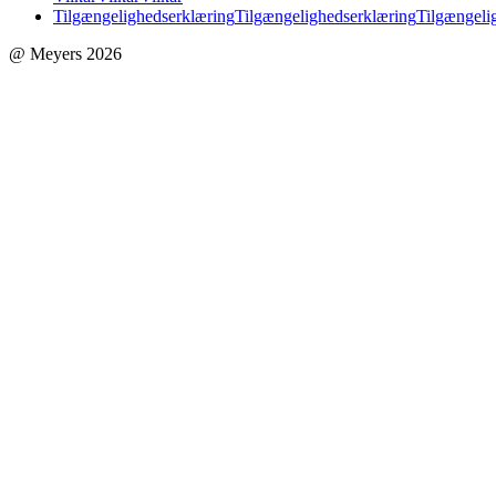
Tilgængelighedserklæring
Tilgængelighedserklæring
Tilgængeli
@ Meyers 2026