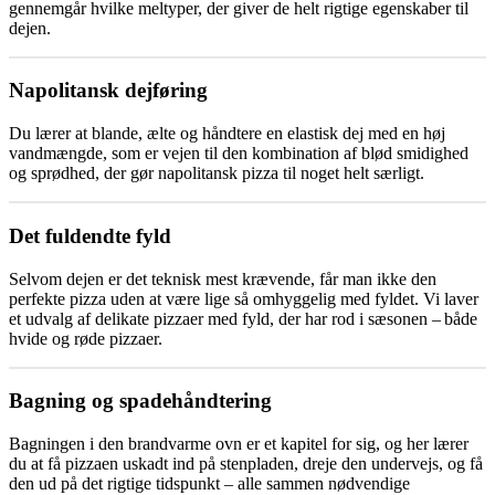
gennemgår hvilke meltyper, der giver de helt rigtige egenskaber til
dejen.
Napolitansk dejføring
Du lærer at blande, ælte og håndtere en elastisk dej med en høj
vandmængde, som er vejen til den kombination af blød smidighed
og sprødhed, der gør napolitansk pizza til noget helt særligt.
Det fuldendte fyld
Selvom dejen er det teknisk mest krævende, får man ikke den
perfekte pizza uden at være lige så omhyggelig med fyldet. Vi laver
et udvalg af delikate pizzaer med fyld, der har rod i sæsonen – både
hvide og røde pizzaer.
Bagning og spadehåndtering
Bagningen i den brandvarme ovn er et kapitel for sig, og her lærer
du at få pizzaen uskadt ind på stenpladen, dreje den undervejs, og få
den ud på det rigtige tidspunkt – alle sammen nødvendige