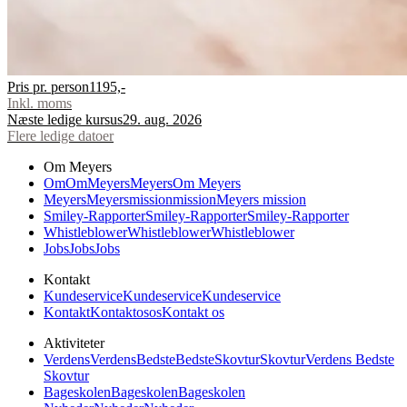
Pris pr. person
1195,-
Inkl. moms
Næste ledige kursus
29. aug. 2026
Flere ledige datoer
Om Meyers
Om
Om
Meyers
Meyers
Om Meyers
Meyers
Meyers
mission
mission
Meyers mission
Smiley-Rapporter
Smiley-Rapporter
Smiley-Rapporter
Whistleblower
Whistleblower
Whistleblower
Jobs
Jobs
Jobs
Kontakt
Kundeservice
Kundeservice
Kundeservice
Kontakt
Kontakt
os
os
Kontakt os
Aktiviteter
Verdens
Verdens
Bedste
Bedste
Skovtur
Skovtur
Verdens Bedste
Skovtur
Bageskolen
Bageskolen
Bageskolen