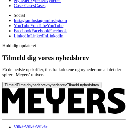
Nyheder
Nyheder
Nyheder
Cases
Cases
Cases
Social
Instagram
Instagram
Instagram
YouTube
YouTube
YouTube
Facebook
Facebook
Facebook
LinkedIn
LinkedIn
LinkedIn
Hold dig opdateret
Tilmeld dig vores nyhedsbrev
Få de bedste opskrifter, tips fra kokkene og nyheder om alt det der
spirer i Meyers' univers.
Tilmeld
Tilmeld
nyhedsbrev
nyhedsbrev
Tilmeld nyhedsbrev
Vilkår
Vilkår
Vilkår