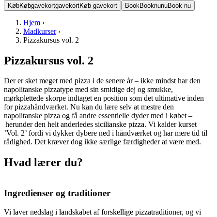
Køb
Køb
gavekort
gavekort
Køb gavekort
Book
Book
nu
nu
Book nu
Hjem
›
Madkurser
›
Pizzakursus vol. 2
Pizzakursus vol. 2
Der er sket meget med pizza i de senere år – ikke mindst har den
napolitanske pizzatype med sin smidige dej og smukke,
mørkplettede skorpe indtaget en position som det ultimative inden
for pizzahåndværket. Nu kan du lære selv at mestre den
napolitanske pizza og få andre essentielle dyder med i købet –
herunder den helt anderledes sicilianske pizza. Vi kalder kurset
’Vol. 2’ fordi vi dykker dybere ned i håndværket og har mere tid til
rådighed. Det kræver dog ikke særlige færdigheder at være med.
Hvad lærer du?
Ingredienser og traditioner
Vi laver nedslag i landskabet af forskellige pizzatraditioner, og vi