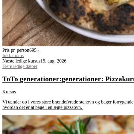
Pris pr. person
695,-
Inkl. moms
Næste ledige kursus
15. aug. 2026
Flere ledige datoer
To
To
generationer:
generationer:
Pizzakur
Kursus
Vi tænder op i vores store brændefyrede stenovn og bager forrygende 
hvordan det er at bage i en ægte pizzaovn.