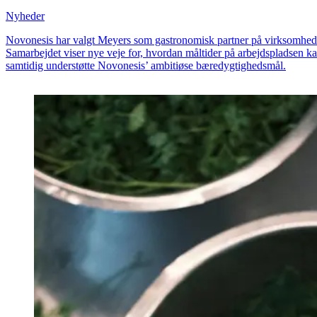
Nyheder
Novonesis har valgt Meyers som gastronomisk partner på virksomheden
Samarbejdet viser nye veje for, hvordan måltider på arbejdspladsen k
samtidig understøtte Novonesis’ ambitiøse bæredygtighedsmål.