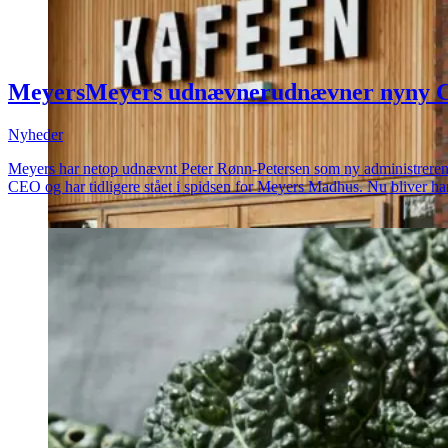
Meyers
Meyers
udnævner
udnævner
ny
ny
Nyheder
Meyers har netop udnævnt Peter Rønn-Petersen som ny administrerende di
CEO og har tidligere stået i spidsen for Meyers Madhus. Nu bliver ha