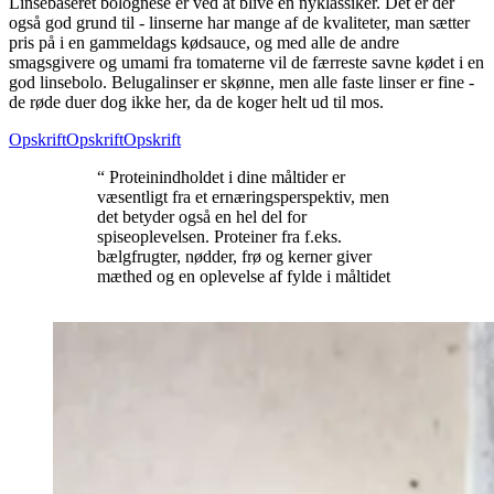
Linsebaseret bolognese er ved at blive en nyklassiker. Det er der
også god grund til - linserne har mange af de kvaliteter, man sætter
pris på i en gammeldags kødsauce, og med alle de andre
smagsgivere og umami fra tomaterne vil de færreste savne kødet i en
god linsebolo. Belugalinser er skønne, men alle faste linser er fine -
de røde duer dog ikke her, da de koger helt ud til mos.
Opskrift
Opskrift
Opskrift
“ Proteinindholdet i dine måltider er
væsentligt fra et ernæringsperspektiv, men
det betyder også en hel del for
spiseoplevelsen. Proteiner fra f.eks.
bælgfrugter, nødder, frø og kerner giver
mæthed og en oplevelse af fylde i måltidet