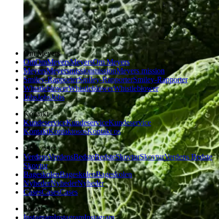
Om Meyers
Om
Om
Meyers
Meyers
Om Meyers
Meyers
Meyers
mission
mission
Meyers mission
Smiley-Rapporter
Smiley-Rapporter
Smiley-Rapporter
Whistleblower
Whistleblower
Whistleblower
Jobs
Jobs
Jobs
Kontakt
Kundeservice
Kundeservice
Kundeservice
Kontakt
Kontakt
os
os
Kontakt os
Aktiviteter
Verdens
Verdens
Bedste
Bedste
Skovtur
Skovtur
Verdens Bedste
Skovtur
Bageskolen
Bageskolen
Bageskolen
Nyheder
Nyheder
Nyheder
Cases
Cases
Cases
Social
Instagram
Instagram
Instagram