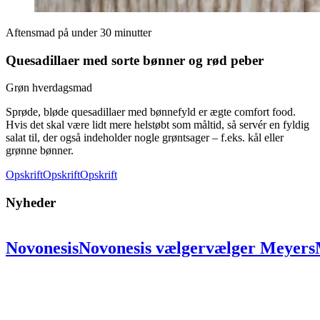
Aftensmad på under 30 minutter
Quesadillaer med sorte bønner og rød peber
Grøn hverdagsmad
Sprøde, bløde quesadillaer med bønnefyld er ægte comfort food.
Hvis det skal være lidt mere helstøbt som måltid, så servér en fyldig
salat til, der også indeholder nogle grøntsager – f.eks. kål eller
grønne bønner.
Opskrift
Opskrift
Opskrift
Nyheder
Novonesis
Novonesis
vælger
vælger
Meyers
partner:
partner:
Skal
Skal
skabe
skabe
uni
på
på
ni
ni
lokationer
lokationer
for
for
at
at
bæredygtighed
bæredygtighed
og
og
fælles