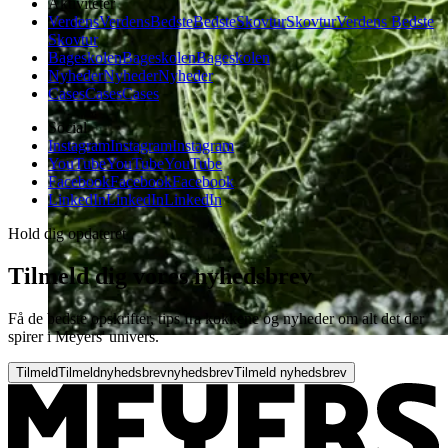
Aktiviteter
Verdens
Verdens
Bedste
Bedste
Skovtur
Skovtur
Verdens Bedste
Skovtur
Bageskolen
Bageskolen
Bageskolen
Nyheder
Nyheder
Nyheder
Cases
Cases
Cases
Social
Instagram
Instagram
Instagram
YouTube
YouTube
YouTube
Facebook
Facebook
Facebook
LinkedIn
LinkedIn
LinkedIn
Hold dig opdateret
Tilmeld dig vores nyhedsbrev
Få de bedste opskrifter, tips fra kokkene og nyheder om alt det der
spirer i Meyers' univers.
Tilmeld
Tilmeld
nyhedsbrev
nyhedsbrev
Tilmeld nyhedsbrev