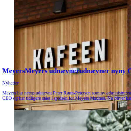
Meyers
Meyers
udnævner
udnævner
ny
ny
Nyheder
Meyers har netop udnævnt Peter Rønn-Petersen som ny administrerende di
CEO og har tidligere stået i spidsen for Meyers Madhus. Nu bliver ha