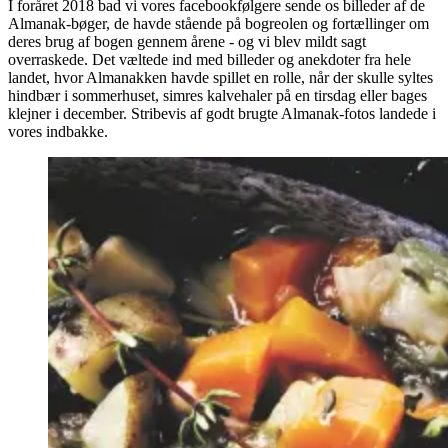
I foråret 2018 bad vi vores facebookfølgere sende os billeder af de
Almanak-bøger, de havde stående på bogreolen og fortællinger om
deres brug af bogen gennem årene - og vi blev mildt sagt
overraskede. Det væltede ind med billeder og anekdoter fra hele
landet, hvor Almanakken havde spillet en rolle, når der skulle syltes
hindbær i sommerhuset, simres kalvehaler på en tirsdag eller bages
klejner i december. Stribevis af godt brugte Almanak-fotos landede i
vores indbakke.