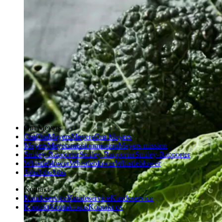
Om Meyers
Om
Om
Meyers
Meyers
Om Meyers
Meyers
Meyers
mission
mission
Meyers mission
Smiley-Rapporter
Smiley-Rapporter
Smiley-Rapporter
Whistleblower
Whistleblower
Whistleblower
Jobs
Jobs
Jobs
Kontakt
Kundeservice
Kundeservice
Kundeservice
Kontakt
Kontakt
os
os
Kontakt os