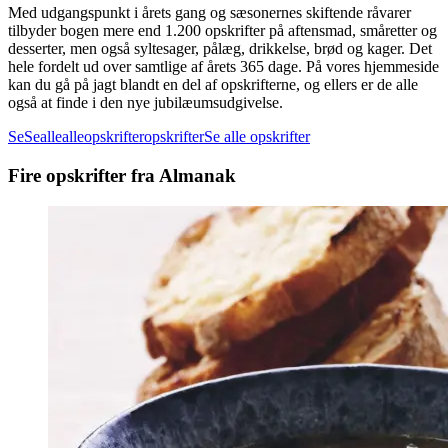
Med udgangspunkt i årets gang og sæsonernes skiftende råvarer
tilbyder bogen mere end 1.200 opskrifter på aftensmad, småretter og
desserter, men også syltesager, pålæg, drikkelse, brød og kager. Det
hele fordelt ud over samtlige af årets 365 dage. På vores hjemmeside
kan du gå på jagt blandt en del af opskrifterne, og ellers er de alle
også at finde i den nye jubilæumsudgivelse.
Se
Se
alle
alle
opskrifter
opskrifter
Se alle opskrifter
Fire opskrifter fra Almanak