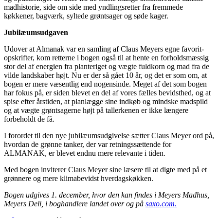
madhistorie, side om side med yndlingsretter fra fremmede
køkkener, bagværk, syltede grøntsager og søde kager.
Jubilæumsudgaven
Udover at Almanak var en samling af Claus Meyers egne favorit-
opskrifter, kom retterne i bogen også til at hente en forholdsmæssig
stor del af energien fra planteriget og vægte fuldkorn og mad fra de
vilde landskaber højt. Nu er der så gået 10 år, og det er som om, at
bogen er mere væsentlig end nogensinde. Meget af det som bogen
har fokus på, er siden blevet en del af vores fælles bevidsthed, og at
spise efter årstiden, at planlægge sine indkøb og mindske madspild
og at vægte grøntsagerne højt på tallerkenen er ikke længere
forbeholdt de få.
I forordet til den nye jubilæumsudgivelse sætter Claus Meyer ord på,
hvordan de grønne tanker, der var retningssættende for
ALMANAK, er blevet endnu mere relevante i tiden.
Med bogen inviterer Claus Meyer sine læsere til at digte med på et
grønnere og mere klimabevidst hverdagskøkken.
Bogen udgives 1. december, hvor den kan findes i Meyers Madhus,
Meyers Deli, i boghandlere landet over og på
saxo.com.