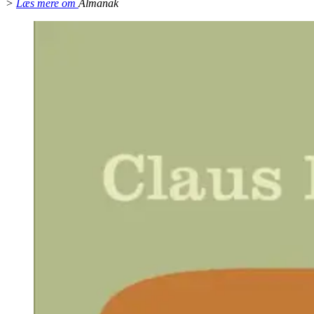
>
Læs mere om
Almanak