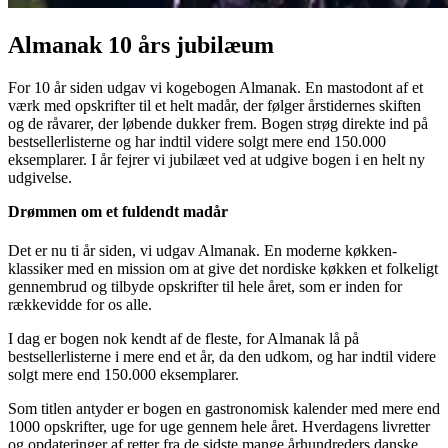
Almanak 10 års jubilæum
For 10 år siden udgav vi kogebogen Almanak. En mastodont af et
værk med opskrifter til et helt madår, der følger årstidernes skiften
og de råvarer, der løbende dukker frem. Bogen strøg direkte ind på
bestsellerlisterne og har indtil videre solgt mere end 150.000
eksemplarer. I år fejrer vi jubilæet ved at udgive bogen i en helt ny
udgivelse.
Drømmen om et fuldendt madår
Det er nu ti år siden, vi udgav Almanak. En moderne køkken-
klassiker med en mission om at give det nordiske køkken et folkeligt
gennembrud og tilbyde opskrifter til hele året, som er inden for
rækkevidde for os alle.
I dag er bogen nok kendt af de fleste, for Almanak lå på
bestsellerlisterne i mere end et år, da den udkom, og har indtil videre
solgt mere end 150.000 eksemplarer.
Som titlen antyder er bogen en gastronomisk kalender med mere end
1000 opskrifter, uge for uge gennem hele året. Hverdagens livretter
og opdateringer af retter fra de sidste mange århundreders danske