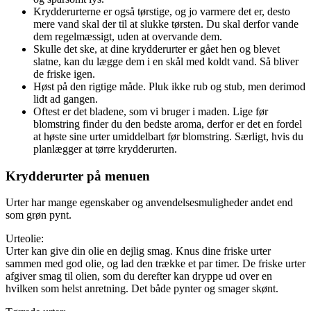
Krydderurterne er også tørstige, og jo varmere det er, desto
mere vand skal der til at slukke tørsten. Du skal derfor vande
dem regelmæssigt, uden at overvande dem.
Skulle det ske, at dine krydderurter er gået hen og blevet
slatne, kan du lægge dem i en skål med koldt vand. Så bliver
de friske igen.
Høst på den rigtige måde. Pluk ikke rub og stub, men derimod
lidt ad gangen.
Oftest er det bladene, som vi bruger i maden. Lige før
blomstring finder du den bedste aroma, derfor er det en fordel
at høste sine urter umiddelbart før blomstring. Særligt, hvis du
planlægger at tørre krydderurten.
Krydderurter på menuen
Urter har mange egenskaber og anvendelsesmuligheder andet end
som grøn pynt.
Urteolie:
Urter kan give din olie en dejlig smag. Knus dine friske urter
sammen med god olie, og lad den trække et par timer. De friske urter
afgiver smag til olien, som du derefter kan dryppe ud over en
hvilken som helst anretning. Det både pynter og smager skønt.