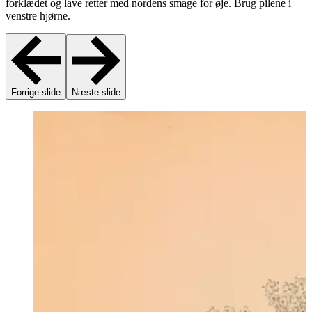
forklædet og lave retter med nordens smage for øje. Brug pilene i
venstre hjørne.
Forrige slide
Næste slide
R
D
k
p
m
B
e
b
k