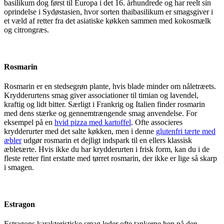
basilikum dog først til Europa i det 16. århundrede og har reelt sin
oprindelse i Sydøstasien, hvor sorten thaibasilikum er smagsgiver i
et væld af retter fra det asiatiske køkken sammen med kokosmælk
og citrongræs.
Rosmarin
Rosmarin er en stedsegrøn plante, hvis blade minder om nåletræets.
Krydderurtens smag giver associationer til timian og lavendel,
kraftig og lidt bitter. Særligt i Frankrig og Italien finder rosmarin
med dens stærke og gennemtrængende smag anvendelse. For
eksempel på en
hvid pizza med kartoffel
. Ofte associeres
krydderurter med det salte køkken, men i denne
glutenfri tærte med
æbler
udgør rosmarin et dejligt indspark til en ellers klassisk
æbletærte. Hvis ikke du har krydderurten i frisk form, kan du i de
fleste retter fint erstatte med tørret rosmarin, der ikke er lige så skarp
i smagen.
Estragon
Estragons karakteristiske smag leder ofte tankerne hen på den