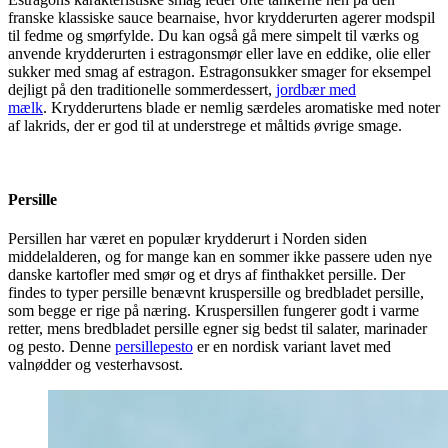
franske klassiske sauce bearnaise, hvor krydderurten agerer modspil
til fedme og smørfylde. Du kan også gå mere simpelt til værks og
anvende krydderurten i estragonsmør eller lave en eddike, olie eller
sukker med smag af estragon. Estragonsukker smager for eksempel
dejligt på den traditionelle sommerdessert,
jordbær med
mælk
. Krydderurtens blade er nemlig særdeles aromatiske med noter
af lakrids, der er god til at understrege et måltids øvrige smage.
Persille
Persillen har været en populær krydderurt i Norden siden
middelalderen, og for mange kan en sommer ikke passere uden nye
danske kartofler med smør og et drys af finthakket persille. Der
findes to typer persille benævnt kruspersille og bredbladet persille,
som begge er rige på næring. Kruspersillen fungerer godt i varme
retter, mens bredbladet persille egner sig bedst til salater, marinader
og pesto. Denne
persillepesto
er en nordisk variant lavet med
valnødder og vesterhavsost.