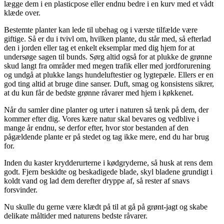
lægge dem i en plasticpose eller endnu bedre i en kurv med et vådt
klæde over.
Bestemte planter kan lede til ubehag og i værste tilfælde være
giftige. Så er du i tvivl om, hvilken plante, du står med, så efterlad
den i jorden eller tag et enkelt eksemplar med dig hjem for at
undersøge sagen til bunds. Sørg altid også for at plukke de grønne
skud langt fra områder med megen trafik eller med jordforurening
og undgå at plukke langs hundeluftestier og lygtepæle. Ellers er en
god ting altid at bruge dine sanser. Duft, smag og konsistens sikrer,
at du kun får de bedste grønne råvarer med hjem i køkkenet.
Når du samler dine planter og urter i naturen så tænk på dem, der
kommer efter dig. Vores kære natur skal bevares og vedblive i
mange år endnu, se derfor efter, hvor stor bestanden af den
pågældende plante er på stedet og tag ikke mere, end du har brug
for.
Inden du kaster krydderurterne i kødgryderne, så husk at rens dem
godt. Fjern beskidte og beskadigede blade, skyl bladene grundigt i
koldt vand og lad dem derefter dryppe af, så rester af snavs
forsvinder.
Nu skulle du gerne være klædt på til at gå på grønt-jagt og skabe
delikate måltider med naturens bedste råvarer.