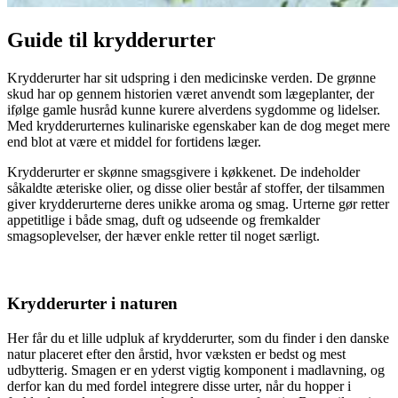
Guide til krydderurter
Krydderurter har sit udspring i den medicinske verden. De grønne
skud har op gennem historien været anvendt som lægeplanter, der
ifølge gamle husråd kunne kurere alverdens sygdomme og lidelser.
Med krydderurternes kulinariske egenskaber kan de dog meget mere
end blot at være et middel for fortidens læger.
Krydderurter er skønne smagsgivere i køkkenet. De indeholder
såkaldte æteriske olier, og disse olier består af stoffer, der tilsammen
giver krydderurterne deres unikke aroma og smag. Urterne gør retter
appetitlige i både smag, duft og udseende og fremkalder
smagsoplevelser, der hæver enkle retter til noget særligt.
Krydderurter i naturen
Her får du et lille udpluk af krydderurter, som du finder i den danske
natur placeret efter den årstid, hvor væksten er bedst og mest
udbytterig. Smagen er en yderst vigtig komponent i madlavning, og
derfor kan du med fordel integrere disse urter, når du hopper i