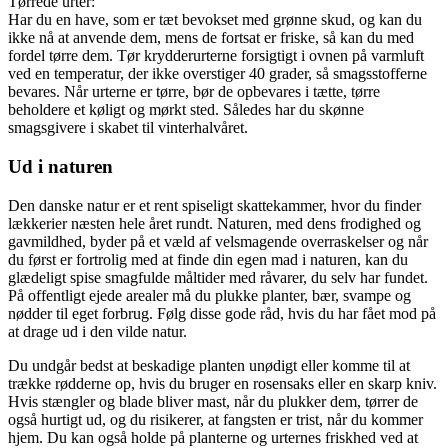
Tørrede urter:
Har du en have, som er tæt bevokset med grønne skud, og kan du
ikke nå at anvende dem, mens de fortsat er friske, så kan du med
fordel tørre dem. Tør krydderurterne forsigtigt i ovnen på varmluft
ved en temperatur, der ikke overstiger 40 grader, så smagsstofferne
bevares. Når urterne er tørre, bør de opbevares i tætte, tørre
beholdere et køligt og mørkt sted. Således har du skønne
smagsgivere i skabet til vinterhalvåret.
Ud i naturen
Den danske natur er et rent spiseligt skattekammer, hvor du finder
lækkerier næsten hele året rundt. Naturen, med dens frodighed og
gavmildhed, byder på et væld af velsmagende overraskelser og når
du først er fortrolig med at finde din egen mad i naturen, kan du
glædeligt spise smagfulde måltider med råvarer, du selv har fundet.
På offentligt ejede arealer må du plukke planter, bær, svampe og
nødder til eget forbrug. Følg disse gode råd, hvis du har fået mod på
at drage ud i den vilde natur.
Du undgår bedst at beskadige planten unødigt eller komme til at
trække rødderne op, hvis du bruger en rosensaks eller en skarp kniv.
Hvis stængler og blade bliver mast, når du plukker dem, tørrer de
også hurtigt ud, og du risikerer, at fangsten er trist, når du kommer
hjem. Du kan også holde på planterne og urternes friskhed ved at