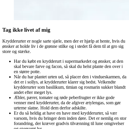
Tag ikke livet af mig
Krydderurter er nogle sarte sjæle, men der er hjælp at hente, hvis du
ønsker at holde liv i de grønne stilke og i stedet få dem til at gro sig
store og stærke.
Har du købt en krydderurt i supermarkedet og ønsker, at den
skal bevare farve og facon, så skal du helst plante den over i
en større potte.
Når du har plantet urten ud, så placer den i vindueskarmen, da
det er i sollys, at krydderurter klarer sig bedst. Velkendte
krydderurter som basilikum, timian og rosmarin sukker blandt
andet efter meget lys.
Æbler, pærer, tomater og røde peberfrugter er ikke gode
venner med krydderurter, da de afgiver ætylengas, som gør
urterne slatne. Hold dem derfor adskilte.
Er du så heldig at have en have med krydderurter, så vær
varsom, hvis du bringer dem inden døre. Det er nemlig en stor
forandring, der kræver gradvis tilvænning til lune omgivelser
og sparsomt lys.