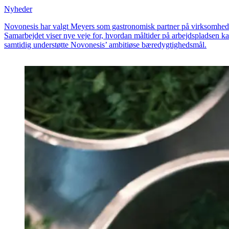
Nyheder
Novonesis har valgt Meyers som gastronomisk partner på virksomheden
Samarbejdet viser nye veje for, hvordan måltider på arbejdspladsen k
samtidig understøtte Novonesis’ ambitiøse bæredygtighedsmål.