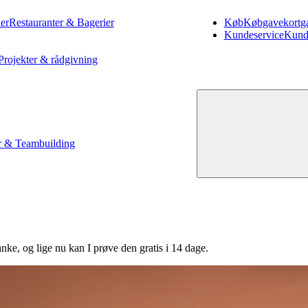
er
Restauranter & Bagerier
Køb
Køb
gavekort
g
Kundeservice
Kund
Projekter & rådgivning
 & Teambuilding
ke, og lige nu kan I prøve den gratis i 14 dage.