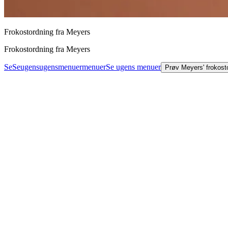
Frokostordning fra Meyers
Frokostordning fra Meyers
Se
Se
ugens
ugens
menuer
menuer
Se ugens menuer
Prøv Meyers' frokost