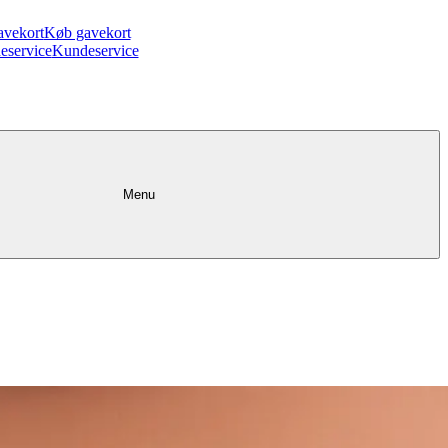
avekort
Køb gavekort
eservice
Kundeservice
Menu