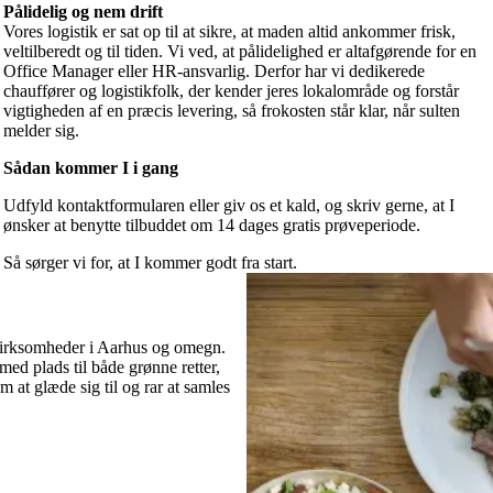
Pålidelig og nem drift
Vores logistik er sat op til at sikre, at maden altid ankommer frisk,
veltilberedt og til tiden. Vi ved, at pålidelighed er altafgørende for en
Office Manager eller HR-ansvarlig. Derfor har vi dedikerede
chauffører og logistikfolk, der kender jeres lokalområde og forstår
vigtigheden af en præcis levering, så frokosten står klar, når sulten
melder sig.
Sådan kommer I i gang
Udfyld kontaktformularen eller giv os et kald, og skriv gerne, at I
ønsker at benytte tilbuddet om 14 dages gratis prøveperiode.
Så sørger vi for, at I kommer godt fra start.
l virksomheder i Aarhus og omegn.
d plads til både grønne retter,
m at glæde sig til og rar at samles