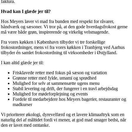
faktura.
Hvad kan I glæde jer til?
Hos Meyers laver vi mad fra bunden med respekt for råvarer,
håndværk og sæsoner. Vi tror på, at den gode hverdagsfrokost gerne
må være både grøn, inspirerende og virkelig velsmagende.
Fra vores køkken i København tilbyder vi tre forskellige
frokostordninger, mens vi fra vores køkken i Tranbjerg ved Aarhus
tilbyder én samlet frokostordning til virksomheder i Østjylland.
I kan altid glæde jer til:
Frisklavede retter med fokus på sæson og variation
Grønne retter med fylde, umami og sprødhed
Mulighed for selv at sammensætte ugens menu
Stabil levering og drift, der fungerer i en travl arbejdsdag
Mulighed for mødeforplejning og events
Fordele til medarbejdere hos Meyers bagerier, restauranter og
madkurser
Vi prioriterer økologi, dyrevelfærd og et lavere klimaaftryk som en
naturlig del af måltidet fordi vi mener, at god mad smager bedst, når
den er lavet med omtanke.