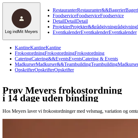
Restauranter
Restauranter
&
&
Bagerier
Bageri
Foodservice
Foodservice
Foodservice
Detail
Detail
Detail
Projekter
Projekter
&
&
rådgivning
rådgivning
Log ind
Mit Meyers
Eventkalender
Eventkalender
Eventkalender
Kantine
Kantine
Kantine
Frokostordning
Frokostordning
Frokostordning
Catering
Catering
&
&
Events
Events
Catering & Events
Madkurser
Madkurser
&
&
Teambuilding
Teambuilding
Madkurser
Opskrifter
Opskrifter
Opskrifter
Prøv Meyers frokostordning
i 14 dage uden binding
Hos Meyers laver vi frokostordninger med velsmag, variation og omtan