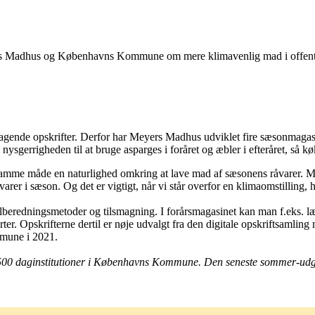
ers Madhus og Københavns Kommune om mere klimavenlig mad i offentl
smagende opskrifter. Derfor har Meyers Madhus udviklet fire sæsonmaga
errigheden til at bruge asparges i foråret og æbler i efteråret, så køk
 på samme måde en naturlighed omkring at lave mad af sæsonens råvarer.
åvarer i sæson. Og det er vigtigt, når vi står overfor en klimaomstilling
tilberedningsmetoder og tilsmagning. I forårsmagasinet kan man f.eks. l
r. Opskrifterne dertil er nøje udvalgt fra den digitale opskriftsamlin
mune i 2021.
 500 daginstitutioner i Københavns Kommune. Den seneste sommer-udg