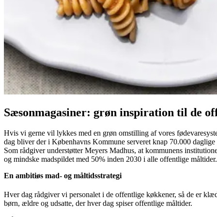
Sæsonmagasiner: grøn inspiration til de of
Hvis vi gerne vil lykkes med en grøn omstilling af vores fødevaresyste
dag bliver der i Københavns Kommune serveret knap 70.000 daglige mål
Som rådgiver understøtter Meyers Madhus, at kommunens institutio
og mindske madspildet med 50% inden 2030 i alle offentlige måltider. 
En ambitiøs mad- og måltidsstrategi
Hver dag rådgiver vi personalet i de offentlige køkkener, så de er kl
børn, ældre og udsatte, der hver dag spiser offentlige måltider.