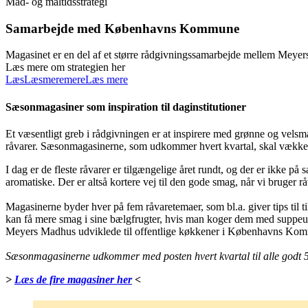
Mad- og måltidsstrategi
Samarbejde med Københavns Kommune
Magasinet er en del af et større rådgivningssamarbejde mellem Mey
Læs mere om strategien her
Læs
Læs
mere
mere
Læs mere
Sæsonmagasiner som inspiration til daginstitutioner
Et væsentligt greb i rådgivningen er at inspirere med grønne og vel
råvarer. Sæsonmagasinerne, som udkommer hvert kvartal, skal vække nysg
I dag er de fleste råvarer er tilgængelige året rundt, og der er ikke
aromatiske. Der er altså kortere vej til den gode smag, når vi bruger r
Magasinerne byder hver på fem råvaretemaer, som bl.a. giver tips til 
kan få mere smag i sine bælgfrugter, hvis man koger dem med suppeurte
Meyers Madhus udviklede til offentlige køkkener i Københavns Kom
Sæsonmagasinerne udkommer med posten hvert kvartal til alle godt
>
Læs de fire magasiner her
<