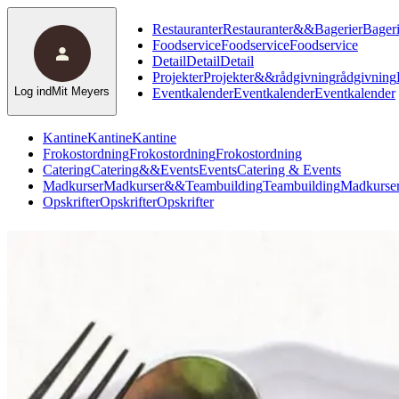
Restauranter
Restauranter
&
&
Bagerier
Bageri
Foodservice
Foodservice
Foodservice
Detail
Detail
Detail
Projekter
Projekter
&
&
rådgivning
rådgivning
Log ind
Mit Meyers
Eventkalender
Eventkalender
Eventkalender
Kantine
Kantine
Kantine
Frokostordning
Frokostordning
Frokostordning
Catering
Catering
&
&
Events
Events
Catering & Events
Madkurser
Madkurser
&
&
Teambuilding
Teambuilding
Madkurser
Opskrifter
Opskrifter
Opskrifter