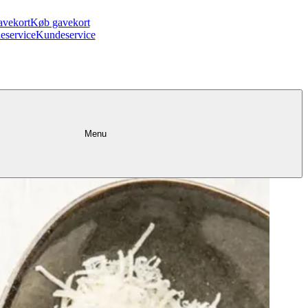
avekort
Køb gavekort
eservice
Kundeservice
Menu