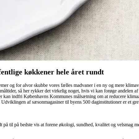
fentlige køkkener hele året rundt
mer og for alvor skubbe vores fælles madvaner i en ny og mere klimavenli
tider, så her rykker det virkelig noget, hvis vi kan forøge andelen af 
ner kan indfri Københavns Kommunes målsætning om at reducere klima
Udviklingen af sæsonmagasiner til byens 500 daginstitutioner er et gre
ædt på til på bedste vis at forene økologi, sundhed, kvalitet og velsmag