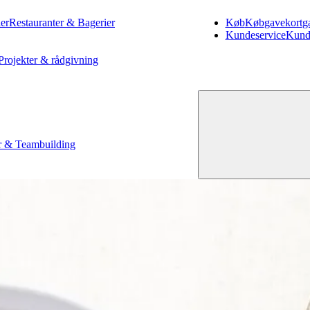
er
Restauranter & Bagerier
Køb
Køb
gavekort
g
Kundeservice
Kund
Projekter & rådgivning
 & Teambuilding