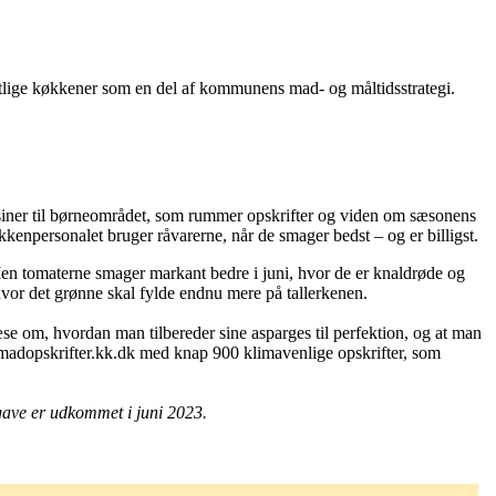
ige køkkener som en del af kommunens mad- og måltidsstrategi.
siner til børneområdet, som rummer opskrifter og viden om sæsonens
kenpersonalet bruger råvarerne, når de smager bedst – og er billigst.
 Men tomaterne smager markant bedre i juni, hvor de er knaldrøde og
, hvor det grønne skal fylde endnu mere på tallerkenen.
æse om, hvordan man tilbereder sine asparges til perfektion, og at man
g madopskrifter.kk.dk med knap 900 klimavenlige opskrifter, som
ave er udkommet i juni 2023.