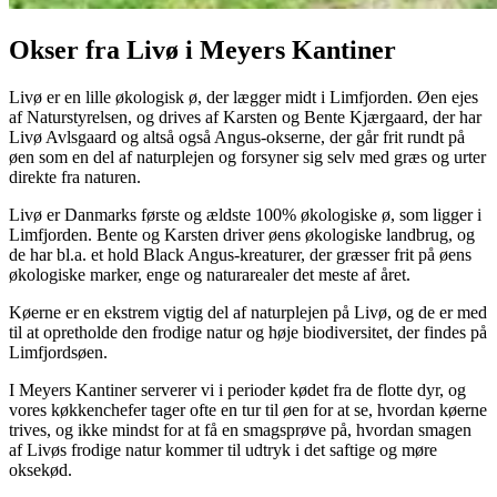
Okser fra Livø i Meyers Kantiner
Livø er en lille økologisk ø, der lægger midt i Limfjorden. Øen ejes
af Naturstyrelsen, og drives af Karsten og Bente Kjærgaard, der har
Livø Avlsgaard og altså også Angus-okserne, der går frit rundt på
øen som en del af naturplejen og forsyner sig selv med græs og urter
direkte fra naturen.
Livø er Danmarks første og ældste 100% økologiske ø, som ligger i
Limfjorden. Bente og Karsten driver øens økologiske landbrug, og
de har bl.a. et hold Black Angus-kreaturer, der græsser frit på øens
økologiske marker, enge og naturarealer det meste af året.
Køerne er en ekstrem vigtig del af naturplejen på Livø, og de er med
til at opretholde den frodige natur og høje biodiversitet, der findes på
Limfjordsøen.
I Meyers Kantiner serverer vi i perioder kødet fra de flotte dyr, og
vores køkkenchefer tager ofte en tur til øen for at se, hvordan køerne
trives, og ikke mindst for at få en smagsprøve på, hvordan smagen
af Livøs frodige natur kommer til udtryk i det saftige og møre
oksekød.