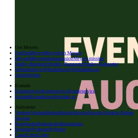
Om Meyers
Om
Om
Meyers
Meyers
Om Meyers
Meyers
Meyers
mission
mission
Meyers mission
Smiley-Rapporter
Smiley-Rapporter
Smiley-Rapporter
Whistleblower
Whistleblower
Whistleblower
Jobs
Jobs
Jobs
Kontakt
Kundeservice
Kundeservice
Kundeservice
Kontakt
Kontakt
os
os
Kontakt os
Aktiviteter
Verdens
Verdens
Bedste
Bedste
Skovtur
Skovtur
Verdens Bedste
Skovtur
Bageskolen
Bageskolen
Bageskolen
Nyheder
Nyheder
Nyheder
Cases
Cases
Cases