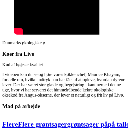
Danmarks økologiske ø
Køer fra Livø
Kød af højeste kvalitet
I videoen kan du se og høre vores køkkenchef, Maurice Khayam,
fortælle om, hvilke indtryk han har fået af at opleve, hvordan dyrene
lever. Der har været stor glæde og begejstring i kantinerne i denne
uge, hvor vi har serveret det himmelråbende lækre økologiske
oksekød fra Angus-okserne, der lever et naturligt og frit liv på Livø.
Mad på arbejde
Flere
Flere
grøntsager
grøntsager
på
på
tal